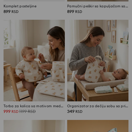
Komplet posteljine
Pamučni peškir sa kapuljačom sa motivom mede i krpom za pranje
899
899
RSD
RSD
Torba za kolica sa motivom medvedića
Organizator za dečiju sobu sa printom medića
999
1199
RSD
349
RSD
RSD