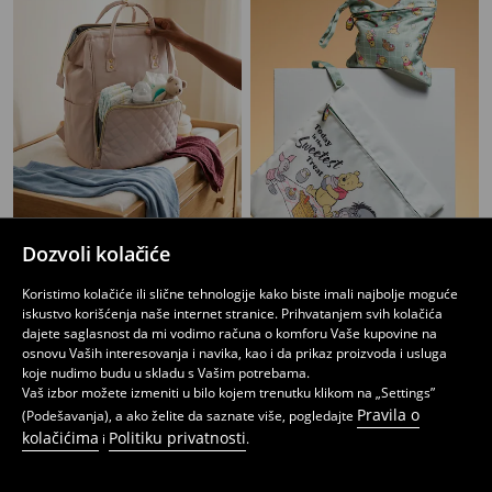
Dozvoli kolačiće
Prošiveni ranac za kolica za mame sa podesivim naramenicama
Set platnenih organizatora sa rajsferšlusom Winnie the Pooh
Koristimo kolačiće ili slične tehnologije kako biste imali najbolje moguće
1699
599
RSD
RSD
iskustvo korišćenja naše internet stranice. Prihvatanjem svih kolačića
dajete saglasnost da mi vodimo računa o komforu Vaše kupovine na
osnovu Vaših interesovanja i navika, kao i da prikaz proizvoda i usluga
koje nudimo budu u skladu s Vašim potrebama.
Vaš izbor možete izmeniti u bilo kojem trenutku klikom na „Settings”
Pravila o
(Podešavanja), a ako želite da saznate više, pogledajte
kolačićima
Politiku privatnosti
i
.