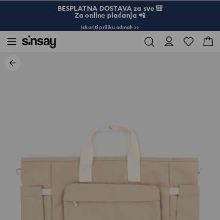
BESPLATNA DOSTAVA za sve 🎒
Za online plaćanja 📲
Iskoriti priliku odmah >>