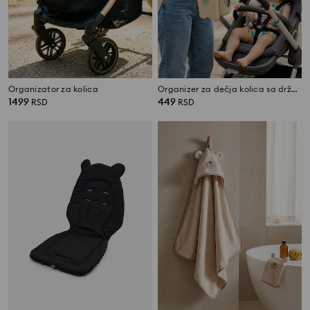
Organizator za kolica
Organizer za dečja kolica sa držačem za čašu i telefon
1499
449
RSD
RSD