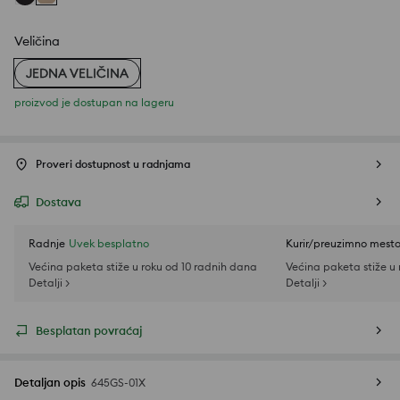
Veličina
JEDNA VELIČINA
proizvod je dostupan na lageru
Proveri dostupnost u radnjama
Dostava
Radnje
Uvek besplatno
Kurir/preuzimno mest
Većina paketa stiže u roku od 10 radnih dana
Većina paketa stiže u
Detalji >
Detalji >
Besplatan povraćaj
Detaljan opis
645GS-01X