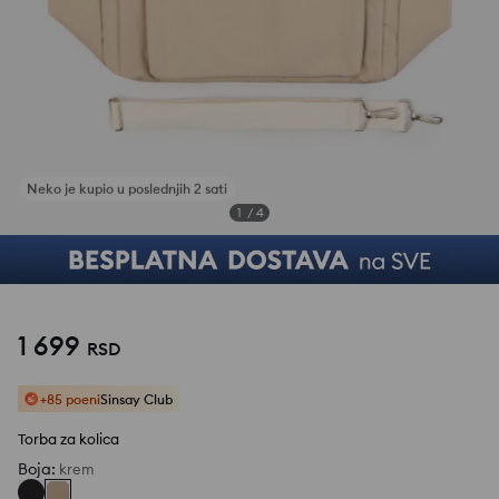
1
/
4
1 699
RSD
+85 poeni
Sinsay Club
Torba za kolica
Boja
:
krem