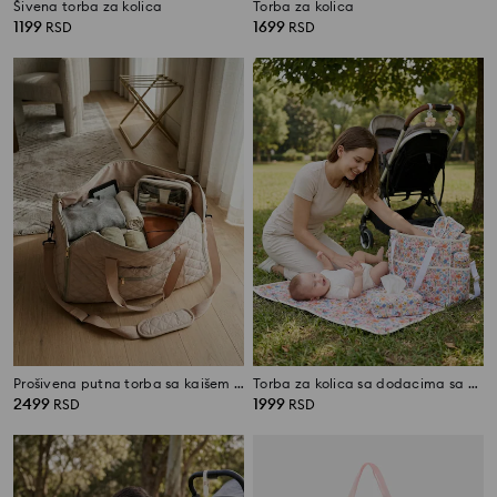
Šivena torba za kolica
Torba za kolica
1199
1699
RSD
RSD
Prošivena putna torba sa kaišem za rame
Torba za kolica sa dodacima sa cvetnim motivom
2499
1999
RSD
RSD