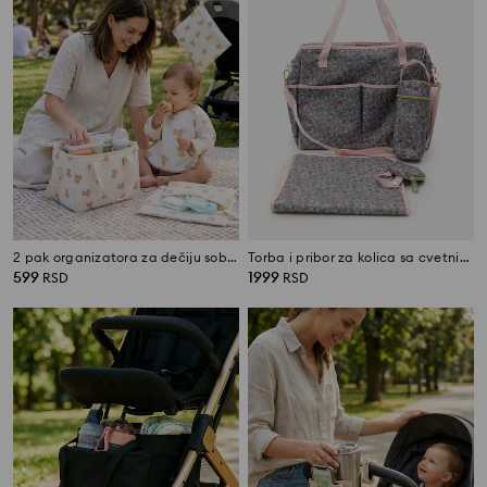
2 pak organizatora za dečiju sobu sa printom medića
Torba i pribor za kolica sa cvetnim motivom 4 pack
599
1999
RSD
RSD