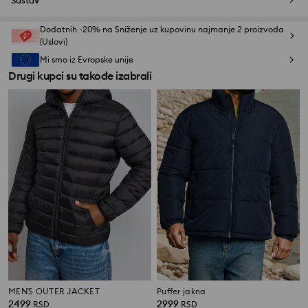
Sastav
Dodatnih -20% na Sniženje uz kupovinu najmanje 2 proizvoda
(Uslovi)
Mi smo iz Evropske unije
Drugi kupci su takođe izabrali
MEN`S OUTER JACKET
Puffer jakna
2499
2999
RSD
RSD