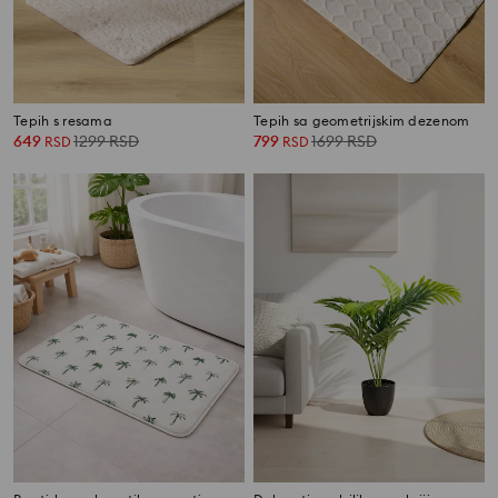
Tepih s resama
Tepih sa geometrijskim dezenom
649
1299
RSD
799
1699
RSD
RSD
RSD