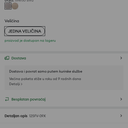
Boja
:
svetlo siva
Veličina
JEDNA VELIČINA
proizvod je dostupan na lageru
Dostava
Dostava i povrat samo putem kurirske službe
Većina paketa stiže u roku od 9 radnih dana
Detalji >
Besplatan povraćaj
Detaljan opis
125FV-09X