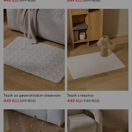
449
599
RSD
649
1299
RSD
RSD
RSD
Tepih sa geometrijskim dezenom
Tepih s resama
449
599
RSD
449
949
RSD
RSD
RSD