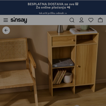
BESPLATNA DOSTAVA za sve 🎒
Za online plaćanja 📲
Iskoriti priliku odmah >>