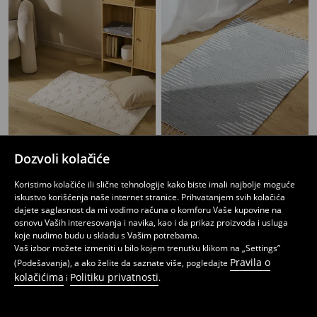
Dozvoli kolačiće
Tepih s resama
Tepih s resama
649
1299
RSD
599
RSD
RSD
Koristimo kolačiće ili slične tehnologije kako biste imali najbolje moguće
iskustvo korišćenja naše internet stranice. Prihvatanjem svih kolačića
dajete saglasnost da mi vodimo računa o komforu Vaše kupovine na
osnovu Vaših interesovanja i navika, kao i da prikaz proizvoda i usluga
koje nudimo budu u skladu s Vašim potrebama.
Vaš izbor možete izmeniti u bilo kojem trenutku klikom na „Settings”
Pravila o
(Podešavanja), a ako želite da saznate više, pogledajte
kolačićima
Politiku privatnosti
i
.