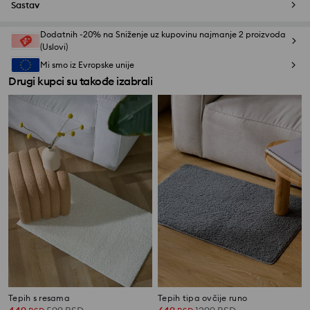
Sastav
Dodatnih -20% na Sniženje uz kupovinu najmanje 2 proizvoda
(Uslovi)
Mi smo iz Evropske unije
Drugi kupci su takođe izabrali
Tepih s resama
Tepih tipa ovčije runo