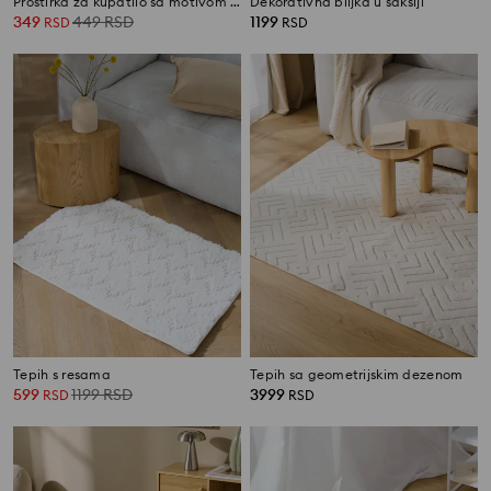
Prostirka za kupatilo sa motivom palmi
Dekorativna biljka u saksiji
349
449
RSD
1199
RSD
RSD
Tepih s resama
Tepih sa geometrijskim dezenom
599
1199
RSD
3999
RSD
RSD