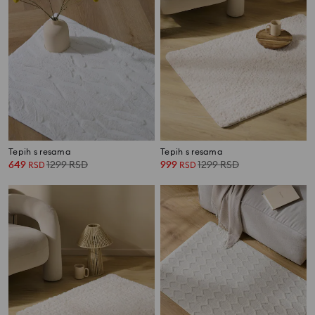
Tepih s resama
Tepih s resama
649
1299
RSD
999
1299
RSD
RSD
RSD