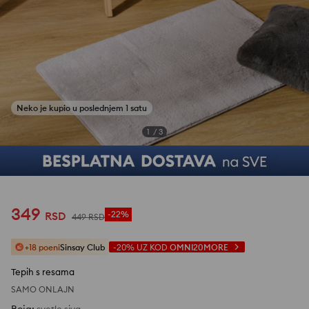
1
/
3
349
RSD
-22%
449
RSD
+18 poeni
Sinsay Club
-20%
UZ KOD
OMNI20MORE
Tepih s resama
SAMO ONLAJN