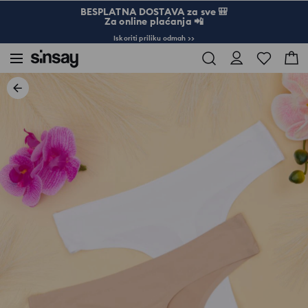
BESPLATNA DOSTAVA za sve 🎒
Za online plaćanja 📲
Iskoriti priliku odmah >>