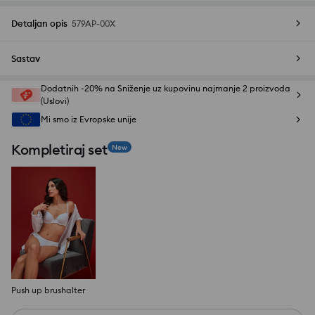
Detaljan opis
579AP-00X
Sastav
Dodatnih -20% na Sniženje uz kupovinu najmanje 2 proizvoda
(Uslovi)
Mi smo iz Evropske unije
Kompletiraj set
New
Push up brushalter