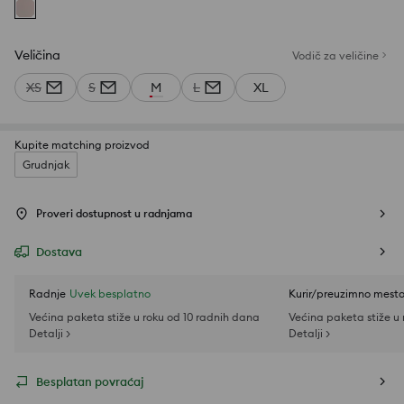
Veličina
Vodič za veličine
XS
S
M
L
XL
Kupite matching proizvod
Grudnjak
Proveri dostupnost u radnjama
Dostava
Radnje
Uvek besplatno
Kurir/preuzimno mest
Većina paketa stiže u roku od 10 radnih dana
Većina paketa stiže u
Detalji >
Detalji >
Besplatan povraćaj