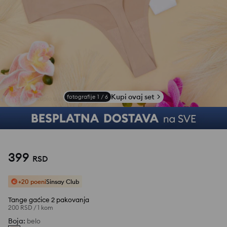
Kupi ovaj set
fotografije
1
/
6
399
RSD
+20 poeni
Sinsay Club
Tange gaćice 2 pakovanja
200 RSD
/
1 kom
Boja
:
belo