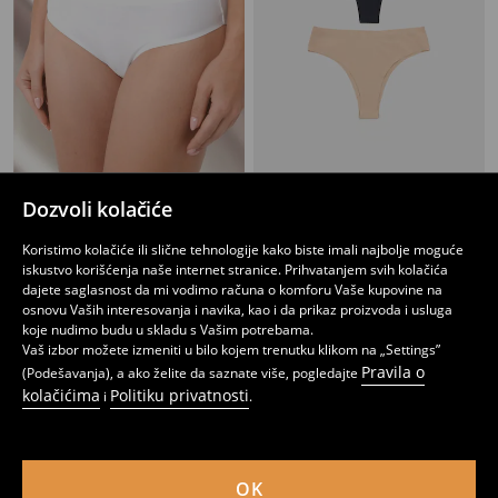
Komplet od 2 para gaćica
Tange gaćice 2 pakovanja
Dozvoli kolačiće
399
399
RSD
RSD
Koristimo kolačiće ili slične tehnologije kako biste imali najbolje moguće
iskustvo korišćenja naše internet stranice. Prihvatanjem svih kolačića
dajete saglasnost da mi vodimo računa o komforu Vaše kupovine na
osnovu Vaših interesovanja i navika, kao i da prikaz proizvoda i usluga
koje nudimo budu u skladu s Vašim potrebama.
Vaš izbor možete izmeniti u bilo kojem trenutku klikom na „Settings”
Pravila o
(Podešavanja), a ako želite da saznate više, pogledajte
kolačićima
Politiku privatnosti
i
.
OK