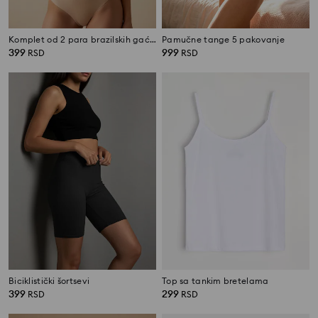
Komplet od 2 para brazilskih gaćica
Pamučne tange 5 pakovanje
399
999
RSD
RSD
Biciklistički šortsevi
Top sa tankim bretelama
399
299
RSD
RSD