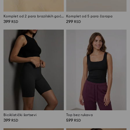
Komplet od 2 para brazilskih gaćica
Komplet od 5 para čarapa
399
299
RSD
RSD
Biciklistički šortsevi
Top bez rukava
399
599
RSD
RSD