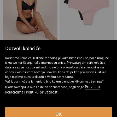
String gaćice sa čipkom 2 pack
Bešavne tanga gaćice – pakovanje od 2 komada
Dozvoli kolačiće
599
449
RSD
RSD
Koristimo kolačiće ili slične tehnologije kako biste imali najbolje moguće
iskustvo korišćenja naše internet stranice. Prihvatanjem svih kolačića
dajete saglasnost da mi vodimo računa o komforu Vaše kupovine na
osnovu Vaših interesovanja i navika, kao i da prikaz proizvoda i usluga
koje nudimo budu u skladu s Vašim potrebama.
Vaš izbor možete izmeniti u bilo kojem trenutku klikom na „Settings”
Pravila o
(Podešavanja), a ako želite da saznate više, pogledajte
kolačićima
Politiku privatnosti
i
.
OK