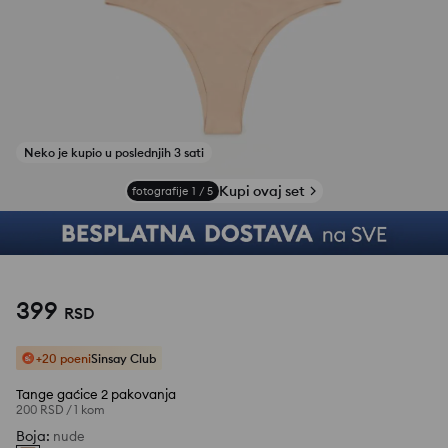
Kupi ovaj set
fotografije
1
/
5
399
RSD
+20 poeni
Sinsay Club
Tange gaćice 2 pakovanja
200 RSD
/
1 kom
Boja
:
nude