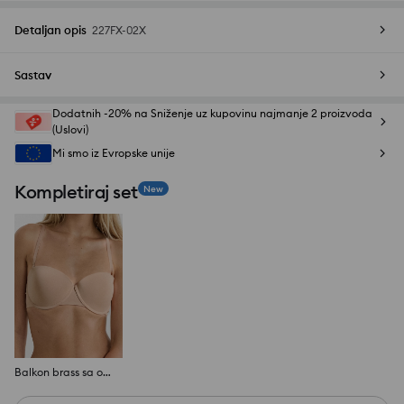
Detaljan opis
227FX-02X
Sastav
Dodatnih -20% na Sniženje uz kupovinu najmanje 2 proizvoda
(Uslovi)
Mi smo iz Evropske unije
Kompletiraj set
New
Balkon brass sa otpadajućim naramenicama