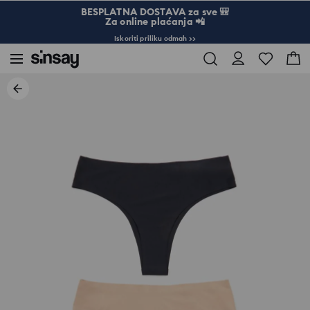
BESPLATNA DOSTAVA za sve 🎒
Za online plaćanja 📲
Iskoriti priliku odmah >>