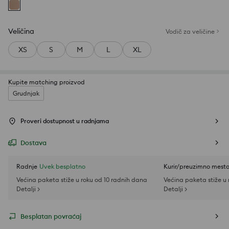
Veličina
Vodič za veličine
XS
S
M
L
XL
Kupite matching proizvod
Grudnjak
Proveri dostupnost u radnjama
Dostava
Radnje
Uvek besplatno
Kurir/preuzimno mest
Većina paketa stiže u roku od 10 radnih dana
Većina paketa stiže u
Detalji >
Detalji >
Besplatan povraćaj