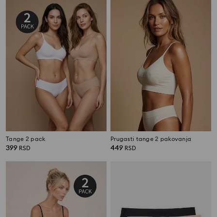
Tange 2 pack
Prugasti tange 2 pakovanja
399
449
RSD
RSD