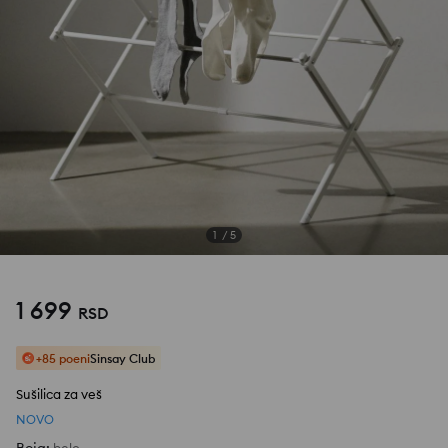
1
/
5
1 699
RSD
+85 poeni
Sinsay Club
Sušilica za veš
NOVO