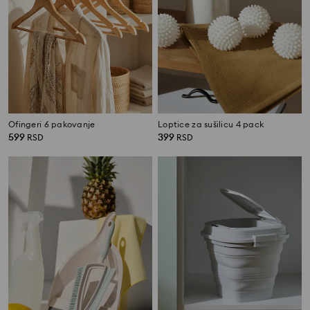
Ofingeri 6 pakovanje
Loptice za sušilicu 4 pack
599
399
RSD
RSD