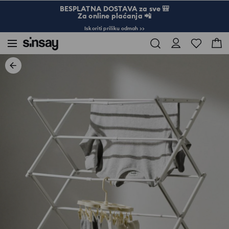
BESPLATNA DOSTAVA za sve 🎒
Za online plaćanja 📲
Iskoriti priliku odmah >>