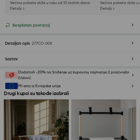
Većina paketa stiže u roku od 10 radnih dana
Većina paketa stiže u
Detalji >
Detalji >
Besplatan povraćaj
Detaljan opis
277CO-00X
Sastav
Dodatnih -20% na Sniženje uz kupovinu najmanje 2 proizvoda
(Uslovi)
Mi smo iz Evropske unije
Drugi kupci su takođe izabrali