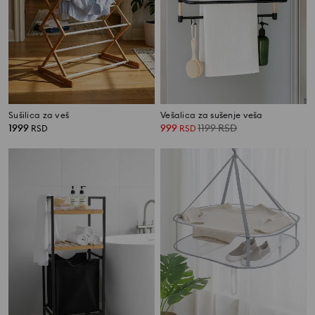
Sušilica za veš
Vešalica za sušenje veša
1999
999
1199
RSD
RSD
RSD