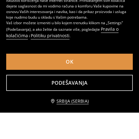
iskustvo korišćenja naše internet stranice. Prihvatanjem svih kolačića
dajete saglasnost da mi vodimo računa o komforu Vaše kupovine na
osnovu Vaših interesovanja i navika, kao i da prikaz proizvoda i usluga
koje nudimo budu u skladu s Vašim potrebama.
Vaš izbor možete izmeniti u bilo kojem trenutku klikom na „Settings”
Pravila o
(Podešavanja), a ako želite da saznate više, pogledajte
kolačićima
Politiku privatnosti
i
.
OK
PODEŠAVANJA
Set za čišćenje 3 pack
Bezkontaktni kantu za smeće
Obavesti me
399
999
1299
RSD
RSD
RSD
SRBIJA (SERBIA)