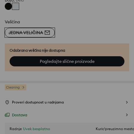
Boja
:
belo
Veličina
JEDNA VELIČINA
Odabrana veličina nije dostupna
Pogledajte slične proizvode
Cleaning
Proveri dostupnost u radnjama
Dostava
Radnje
Uvek besplatno
Kurir/preuzimno mest