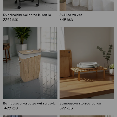
Dvonivojska polica za kupatilo
Sušilica za veš
2299
649
RSD
RSD
Bambusova korpa za veš sa poklopcem
Bambusova stojeca polica
1499
599
RSD
RSD