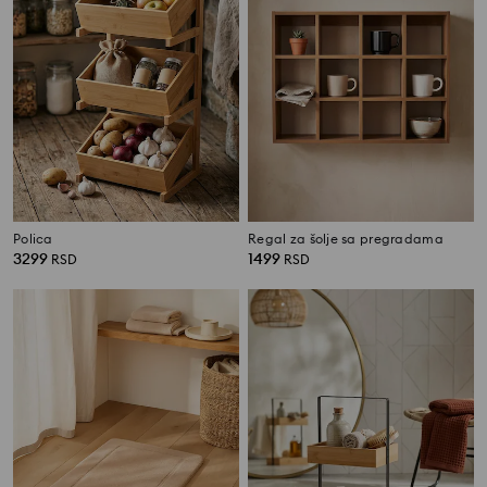
Polica
Regal za šolje sa pregradama
3299
1499
RSD
RSD