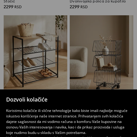
Stočić
Dvonivojska polica za kupatilo
2299
2299
RSD
RSD
Dozvoli kolačiće
Stalak za cipele
Troslojna metalna kolica
Koristimo kolačiće ili slične tehnologije kako biste imali najbolje moguće
2299
1599
RSD
RSD
iskustvo korišćenja naše internet stranice. Prihvatanjem svih kolačića
dajete saglasnost da mi vodimo računa o komforu Vaše kupovine na
osnovu Vaših interesovanja i navika, kao i da prikaz proizvoda i usluga
koje nudimo budu u skladu s Vašim potrebama.