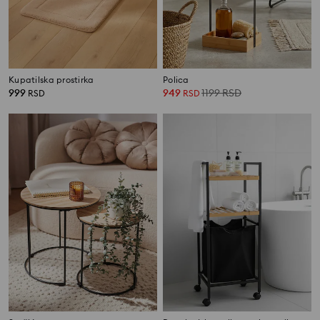
Kupatilska prostirka
Polica
999
949
1199
RSD
RSD
RSD