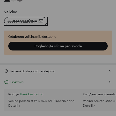
Veličina
JEDNA VELIČINA
Odabrana veličina nije dostupna
Pogledajte slične proizvode
Proveri dostupnost u radnjama
Dostava
Radnje
Uvek besplatno
Kurir/preuzimno mest
Većina paketa stiže u roku od 10 radnih dana
Većina paketa stiže u
Detalji >
Detalji >