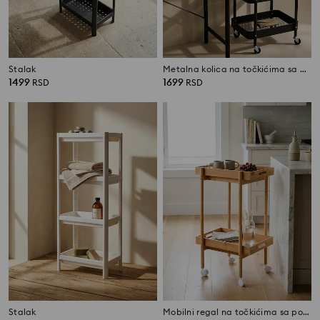
Stalak
Metalna kolica na točkićima sa pločom i policama
1499
1699
RSD
RSD
Stalak
Mobilni regal na točkićima sa policama