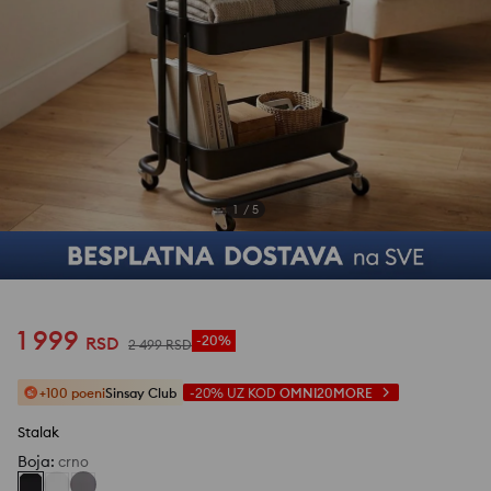
1
/
5
1 999
RSD
-20%
2 499
RSD
+100 poeni
Sinsay Club
-20%
UZ KOD
OMNI20MORE
Stalak
Boja
:
crno