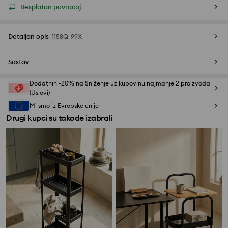
Besplatan povraćaj
Detaljan opis
1158Q-99X
Sastav
Dodatnih -20% na Sniženje uz kupovinu najmanje 2 proizvoda
(Uslovi)
Mi smo iz Evropske unije
Drugi kupci su takođe izabrali