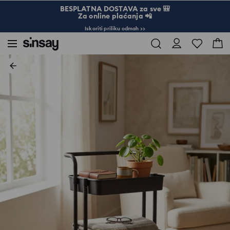
BESPLATNA DOSTAVA za sve 🎒
Za online plaćanja 📲
Iskoriti priliku odmah >>