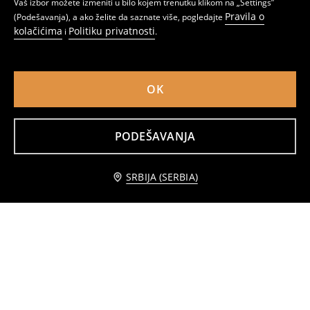
Vaš izbor možete izmeniti u bilo kojem trenutku klikom na „Settings”
Pravila o
(Podešavanja), a ako želite da saznate više, pogledajte
kolačićima
Politiku privatnosti
i
.
OK
PODEŠAVANJA
TABLE
Polica
Obavesti me
2299
3499
SRBIJA (SERBIA)
RSD
RSD