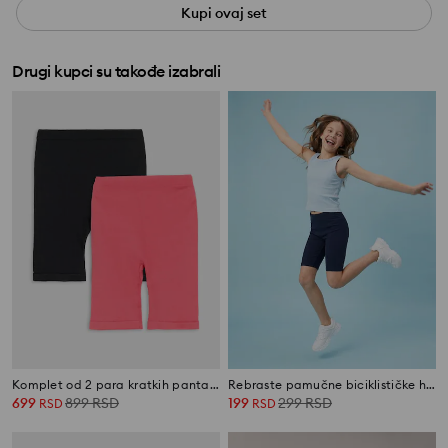
Kupi ovaj set
Drugi kupci su takođe izabrali
Komplet od 2 para kratkih pantalona
Rebraste pamučne biciklističke helanke
699
899
RSD
199
299
RSD
RSD
RSD