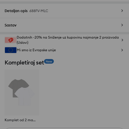
Detaljan opis
688FV-MLC
Sastav
Dodatnih -20% na Sniženje uz kupovinu najmanje 2 proizvoda
(Uslovi)
Mi smo iz Evropske unije
Kompletiraj set
New
Komplet od 2 majice kratkih rukava Active