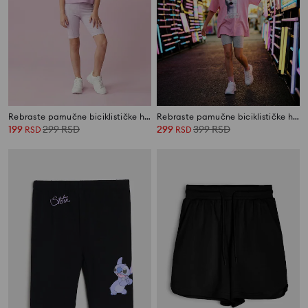
Rebraste pamučne biciklističke helanke
Rebraste pamučne biciklističke helanke
199
299
RSD
299
399
RSD
RSD
RSD