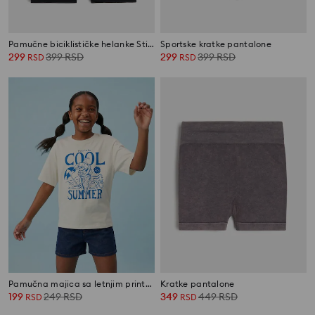
Pamučne biciklističke helanke Stitch
Sportske kratke pantalone
299
399
RSD
299
399
RSD
RSD
RSD
Pamučna majica sa letnjim printom
Kratke pantalone
199
249
RSD
349
449
RSD
RSD
RSD