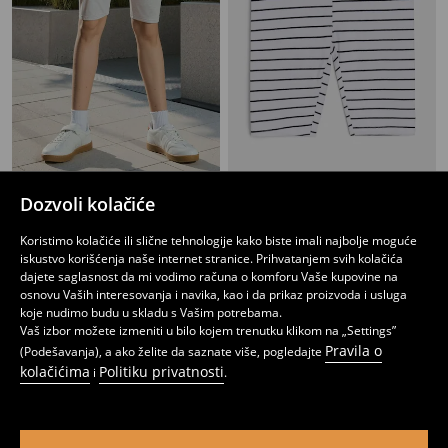
Kratke pantalone
Kratke pantalone
Dozvoli kolačiće
199
279
RSD
199
299
RSD
RSD
RSD
Koristimo kolačiće ili slične tehnologije kako biste imali najbolje moguće
iskustvo korišćenja naše internet stranice. Prihvatanjem svih kolačića
dajete saglasnost da mi vodimo računa o komforu Vaše kupovine na
osnovu Vaših interesovanja i navika, kao i da prikaz proizvoda i usluga
koje nudimo budu u skladu s Vašim potrebama.
Vaš izbor možete izmeniti u bilo kojem trenutku klikom na „Settings”
Pravila o
(Podešavanja), a ako želite da saznate više, pogledajte
kolačićima
Politiku privatnosti
i
.