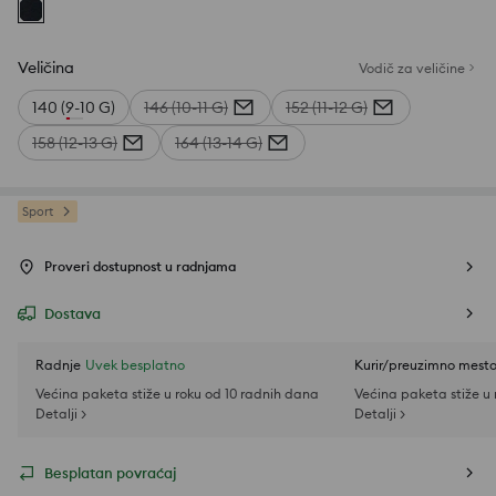
Veličina
Vodič za veličine
140 (9-10 G)
146 (10-11 G)
152 (11-12 G)
158 (12-13 G)
164 (13-14 G)
Sport
Proveri dostupnost u radnjama
Dostava
Radnje
Uvek besplatno
Kurir/preuzimno mest
Većina paketa stiže u roku od 10 radnih dana
Većina paketa stiže u
Detalji >
Detalji >
Besplatan povraćaj