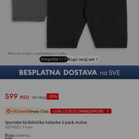
Kupi ovaj set
fotografije
1
/
7
599
RSD
-25%
799
RSD
+30 poeni
Sinsay Club
-20%
UZ KOD
OMNI20MORE
Sportske biciklističke helanke 2 pack Active
300 RSD
/
1 kom
Boja
:
šareno