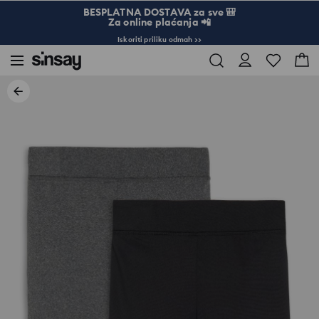
BESPLATNA DOSTAVA za sve 🎒
Za online plaćanja 📲
Iskoriti priliku odmah >>