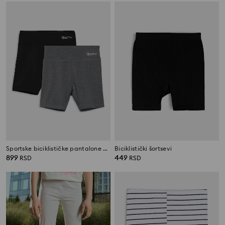
Sportske biciklističke pantalone Active 2 pack
Biciklistički šortsevi
899
449
RSD
RSD