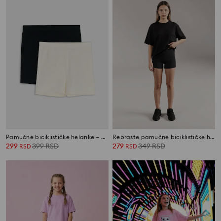
Pamučne biciklističke helanke – pakovanje 2 kom
Rebraste pamučne biciklističke helanke
299
399
RSD
279
349
RSD
RSD
RSD