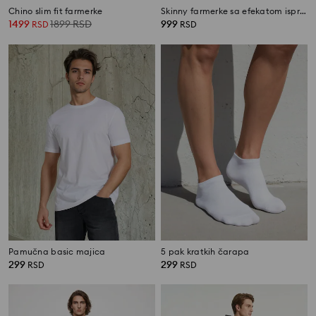
Chino slim fit farmerke
Skinny farmerke sa efekatom ispranosti
1499
1899
RSD
999
RSD
RSD
Pamučna basic majica
5 pak kratkih čarapa
299
299
RSD
RSD