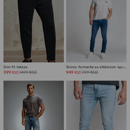
Slim fit teksas
Skinny farmerke sa efekatom ispranosti
1199
1499
RSD
949
1199
RSD
RSD
RSD