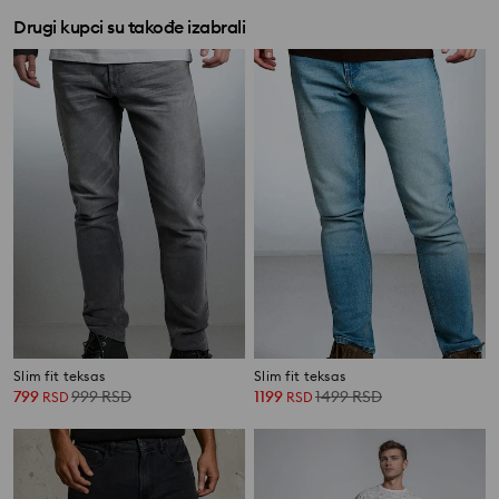
Drugi kupci su takođe izabrali
Slim fit teksas
Slim fit teksas
799
999
RSD
1199
1499
RSD
RSD
RSD