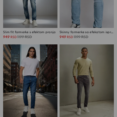
Slim fit farmerke s efektom pranja
Skinny farmerke sa efekatom ispranosti
949
1199
RSD
949
1199
RSD
RSD
RSD