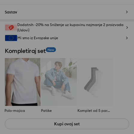
Sastav
Dodatnih -20% na Sniženje uz kupovinu najmanje 2 proizvoda
(Uslovi)
Mi smo iz Evropske unije
Kompletiraj set
New
Polo-majica
Patike
Komplet od 5 para čarapa
Kupi ovaj set