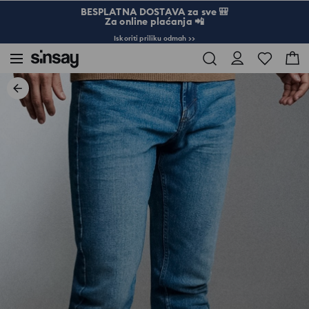
BESPLATNA DOSTAVA za sve 🎒
Za online plaćanja 📲
Iskoriti priliku odmah >>