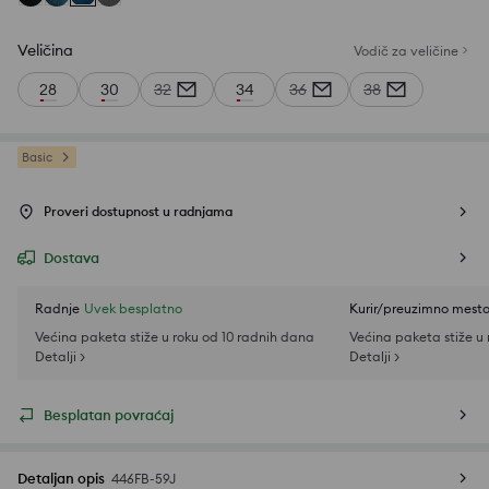
Veličina
Vodič za veličine
28
30
32
34
36
38
Basic
Proveri dostupnost u radnjama
Dostava
Radnje
Uvek besplatno
Kurir/preuzimno mest
Većina paketa stiže u roku od 10 radnih dana
Većina paketa stiže u
Detalji >
Detalji >
Besplatan povraćaj
Detaljan opis
446FB-59J