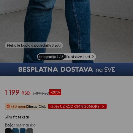
Kupi ovaj set
fotografije
1
/
5
1 199
RSD
-20%
1 499
RSD
+60 poeni
Sinsay Club
-20%
UZ KOD
OMNI20MORE
Slim fit teksas
Boja
:
mornarsko