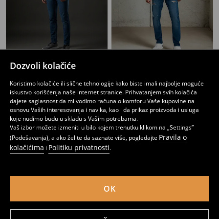
Dozvoli kolačiće
Slim fit farmerke s efektom pranja
Slim farmerke s rupama
1499
999
1299
RSD
RSD
RSD
Koristimo kolačiće ili slične tehnologije kako biste imali najbolje moguće
iskustvo korišćenja naše internet stranice. Prihvatanjem svih kolačića
dajete saglasnost da mi vodimo računa o komforu Vaše kupovine na
osnovu Vaših interesovanja i navika, kao i da prikaz proizvoda i usluga
koje nudimo budu u skladu s Vašim potrebama.
Vaš izbor možete izmeniti u bilo kojem trenutku klikom na „Settings”
Pravila o
(Podešavanja), a ako želite da saznate više, pogledajte
kolačićima
Politiku privatnosti
i
.
OK