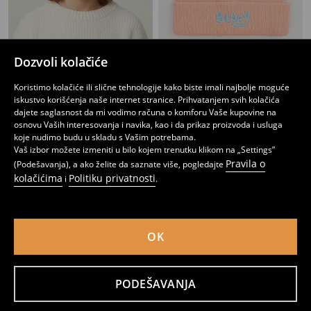
Dozvoli kolačiće
Kapa sa 3D elementima
Kapa s pomponom Bluey
449
599
RSD
RSD
Koristimo kolačiće ili slične tehnologije kako biste imali najbolje moguće
iskustvo korišćenja naše internet stranice. Prihvatanjem svih kolačića
dajete saglasnost da mi vodimo računa o komforu Vaše kupovine na
osnovu Vaših interesovanja i navika, kao i da prikaz proizvoda i usluga
koje nudimo budu u skladu s Vašim potrebama.
Vaš izbor možete izmeniti u bilo kojem trenutku klikom na „Settings”
Pravila o
(Podešavanja), a ako želite da saznate više, pogledajte
kolačićima
Politiku privatnosti
i
.
OK
PODEŠAVANJA
Kapa s pomponom Frozen
Set: Kapa sa rukavicama Cinnamoroll