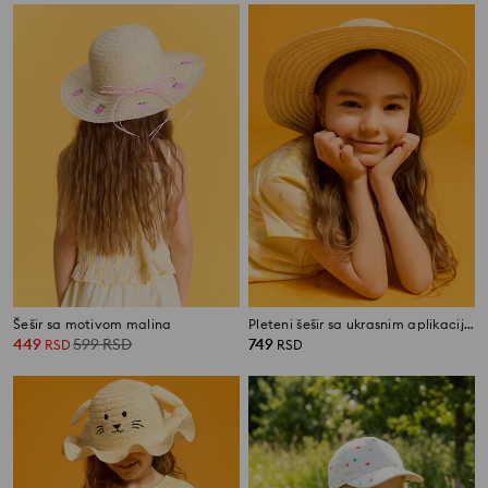
Šešir sa motivom malina
Pleteni šešir sa ukrasnim aplikacijama
449
599
RSD
749
RSD
RSD