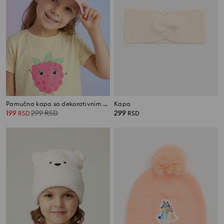
Pamučna kapa sa dekorativnim vezom
Kapa
199
299
RSD
299
RSD
RSD