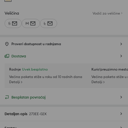
Veličina
Vodič za veličine
S
M
L
Proveri dostupnost u radnjama
Dostava
Radnje
Uvek besplatno
Kurir/preuzimno mest
Većina paketa stiže u roku od 10 radnih dana
Većina paketa stiže u
Detalji >
Detalji >
Besplatan povraćaj
Detaljan opis
273EE-02X