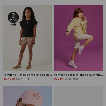
Pamučne kratke pantalone sa dekorativnim volanima 2 pack
Pamučne biciklističke sa cvetnim motivom 2 pack
349
449
RSD
279
349
RSD
RSD
RSD