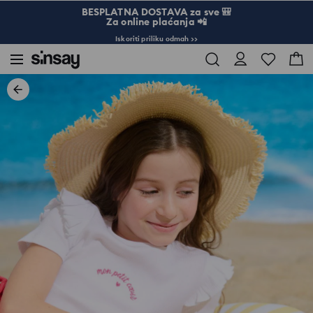
BESPLATNA DOSTAVA za sve 🎒
Za online plaćanja 📲
Iskoriti priliku odmah >>