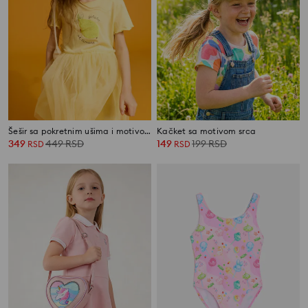
Šešir sa pokretnim ušima i motivom psa
Kačket sa motivom srca
349
449
RSD
149
199
RSD
RSD
RSD