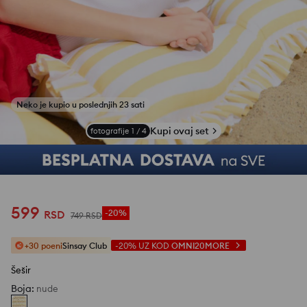
Kupi ovaj set
fotografije
1
/
4
599
RSD
-20%
749
RSD
+30 poeni
Sinsay Club
-20%
UZ KOD
OMNI20MORE
Šešir
Boja
:
nude