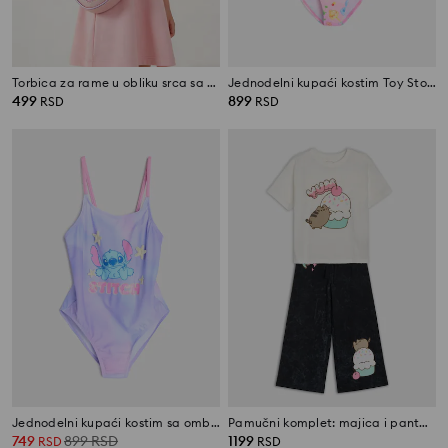
Torbica za rame u obliku srca sa šljokičastim motivom jednoroga
Jednodelni kupaći kostim Toy Story
499
899
RSD
RSD
Jednodelni kupaći kostim sa ombre efektom Stitch
Pamučni komplet: majica i pantalone Pusheen the Cat
749
899
RSD
1199
RSD
RSD