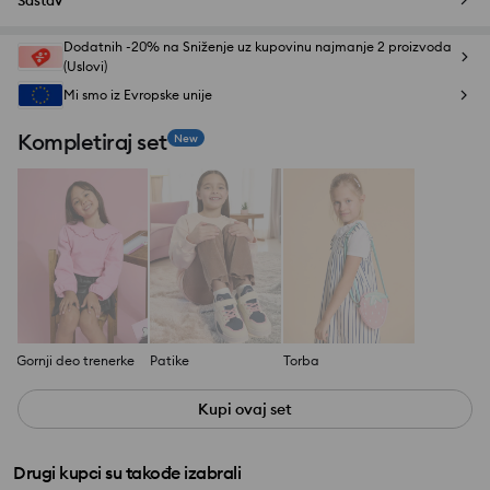
Sastav
Dodatnih -20% na Sniženje uz kupovinu najmanje 2 proizvoda
(Uslovi)
Mi smo iz Evropske unije
Kompletiraj set
New
Gornji deo trenerke
Patike
Torba
Kupi ovaj set
Drugi kupci su takođe izabrali