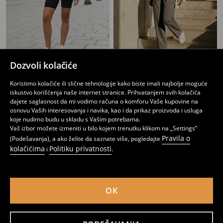
Dozvoli kolačiće
Top u stilu negližea
Top u stilu negližea
349
349
449
RSD
RSD
RSD
Koristimo kolačiće ili slične tehnologije kako biste imali najbolje moguće
iskustvo korišćenja naše internet stranice. Prihvatanjem svih kolačića
dajete saglasnost da mi vodimo računa o komforu Vaše kupovine na
osnovu Vaših interesovanja i navika, kao i da prikaz proizvoda i usluga
koje nudimo budu u skladu s Vašim potrebama.
Vaš izbor možete izmeniti u bilo kojem trenutku klikom na „Settings”
Pravila o
(Podešavanja), a ako želite da saznate više, pogledajte
kolačićima
Politiku privatnosti
i
.
OK