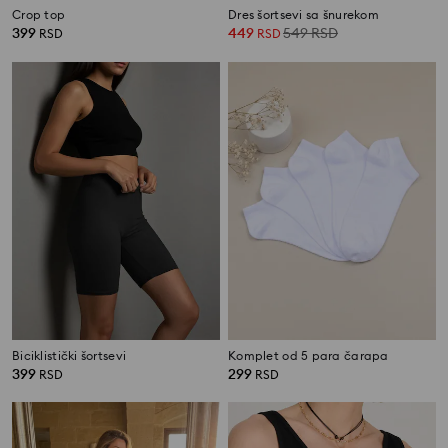
Crop top
Dres šortsevi sa šnurekom
399
449
549
RSD
RSD
RSD
Biciklistički šortsevi
Komplet od 5 para čarapa
399
299
RSD
RSD