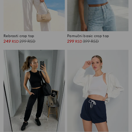
Rebrasti crop top
Pamučni basic crop top
249
299
RSD
299
399
RSD
RSD
RSD