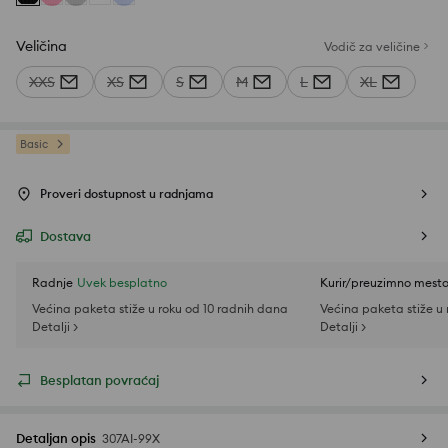
Veličina
Vodič za veličine
XXS
XS
S
M
L
XL
Basic
Proveri dostupnost u radnjama
Dostava
Radnje
Uvek besplatno
Kurir/preuzimno mest
Većina paketa stiže u roku od 10 radnih dana
Većina paketa stiže u
Detalji >
Detalji >
Besplatan povraćaj
Detaljan opis
307AI-99X