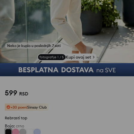
Kupi ovaj set
fotografije
1
/
5
599
RSD
+30 poeni
Sinsay Club
Rebrasti top
Boja
:
crno