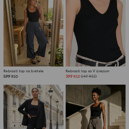
Rebrasti top na bretele
Rebrasti top sa V izrezom
599
399
549
RSD
RSD
RSD