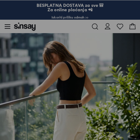
BESPLATNA DOSTAVA za sve 🎒
Za online plaćanja 📲
Iskoriti priliku odmah >>
Sinsay
Žena
Rebrasti top