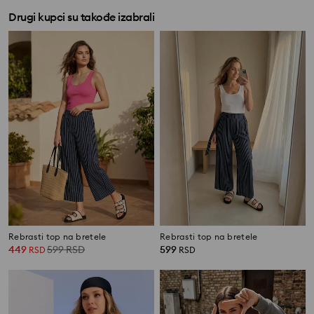
Drugi kupci su takođe izabrali
Rebrasti top na bretele
Rebrasti top na bretele
449
599
RSD
599
RSD
RSD