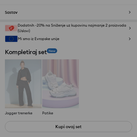
Sastav
Dodatnih -20% na Sniženje uz kupovinu najmanje 2 proizvoda
(Uslovi)
Mi smo iz Evropske unije
Kompletiraj set
New
Jogger trenerke
Patike
Kupi ovaj set