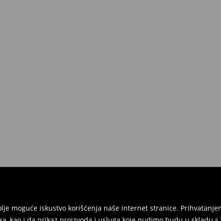
jbolje moguće iskustvo korišćenja naše internet stranice. Prihvatan
ka, kao i da prikaz proizvoda i usluga koje nudimo budu u skladu 