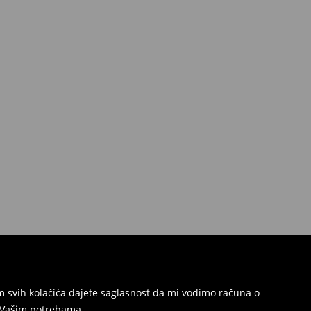
jem svih kolačića dajete saglasnost da mi vodimo računa o
s Vašim potrebama.