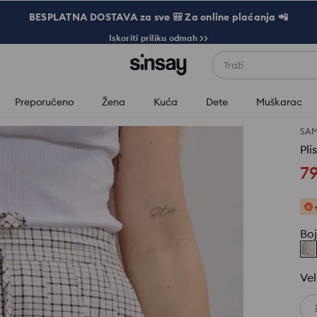
BESPLATNA DOSTAVA za sve 🎒 Za online plaćanja 📲
Iskoriti priliku odmah >>
Traži
Preporučeno
Žena
Kuća
Dete
Muškarac
SA
Pli
7
Bo
Vel