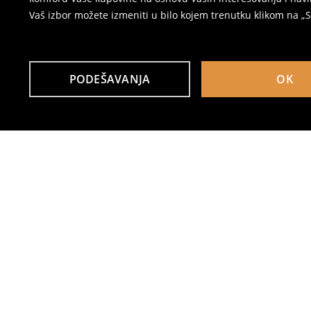
Vaš izbor možete izmeniti u bilo kojem trenutku klikom na „Se
PODEŠAVANJA
OK