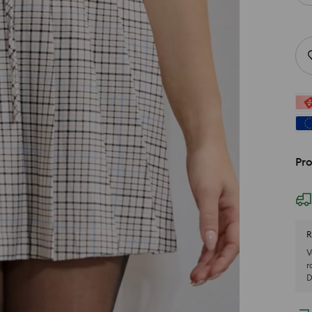
Pro
R
V
r
D