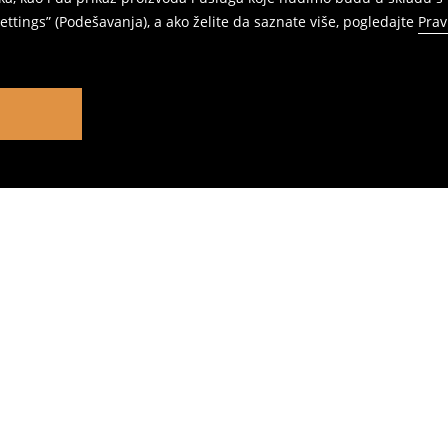
ttings” (Podešavanja), a ako želite da saznate više, pogledajte
Prav