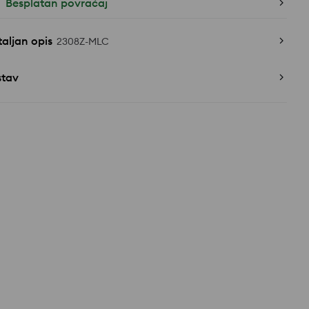
Besplatan povraćaj
aljan opis
2308Z-MLC
stav