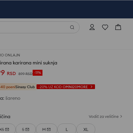
MO ONLAJN
sirana karirana mini suknja
99
RSD
-11%
899
RSD
+40 poeni
Sinsay Club
-20%
UZ KOD
OMNI20MORE
ja
:
šareno
ičina
Vodič za veličine
XS
S
M
L
XL