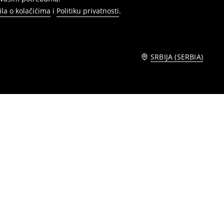
ila o kolačićima
i
Politiku privatnosti
.
SRBIJA (SERBIA)