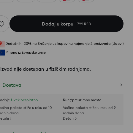
Dodaj u korpu
799 RSD
Dodatnih -20% na Sniženje uz kupovinu najmanje 2 proizvoda (Uslovi)
Mi smo iz Evropske unije
izvod nije dostupan u fizičkim radnjama.
Dostava
adnje
Uvek besplatno
Kurir/preuzimno mesto
ećina paketa stiže u roku od 10
Većina paketa stiže u roku od 9
adnih dana
radnih dana
etalji >
Detalji >