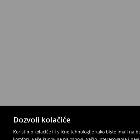
Dozvoli kolačiće
Koristimo kolačiće ili slične tehnologije kako biste imali na
komforu Vaše kupovine na osnovu Vaših interesovanja i navi