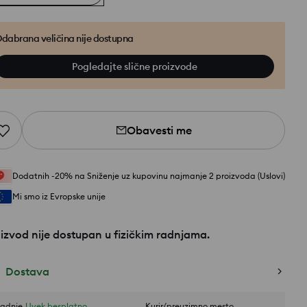
dabrana veličina nije dostupna
Pogledajte slične proizvode
Obavesti me
Dodatnih -20% na Sniženje uz kupovinu najmanje 2 proizvoda (Uslovi)
Mi smo iz Evropske unije
izvod nije dostupan u fizičkim radnjama.
Dostava
adnje
Uvek besplatno
Kurir/preuzimno mesto