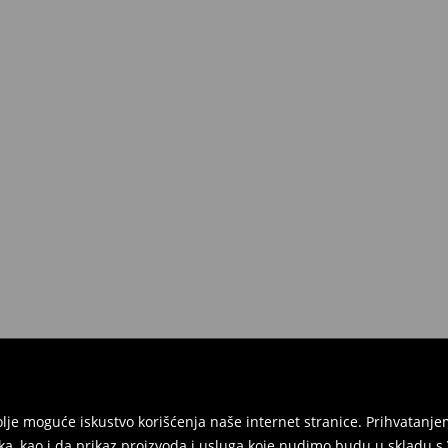
jbolje moguće iskustvo korišćenja naše internet stranice. Prihvatan
ka, kao i da prikaz proizvoda i usluga koje nudimo budu u skladu 