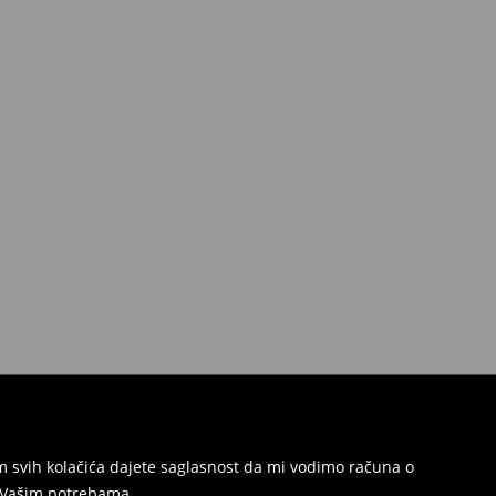
jem svih kolačića dajete saglasnost da mi vodimo računa o
s Vašim potrebama.