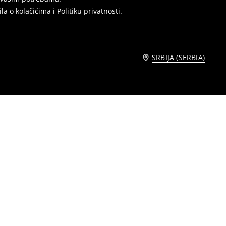
ila o kolačićima
i
Politiku privatnosti
.
SRBIJA (SERBIA)