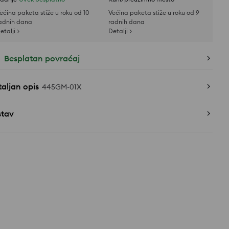
ećina paketa stiže u roku od 10
Većina paketa stiže u roku od 9
adnih dana
radnih dana
etalji >
Detalji >
Besplatan povraćaj
aljan opis
445GM-01X
stav