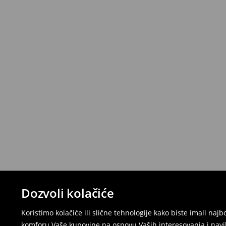
Dozvoli kolačiće
Koristimo kolačiće ili slične tehnologije kako biste imali na
komforu Vaše kupovine na osnovu Vaših interesovanja i navi