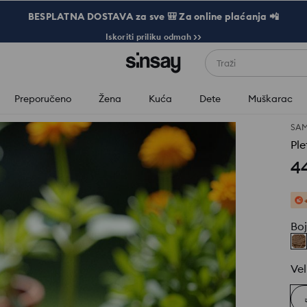
BESPLATNA DOSTAVA za sve 🎒 Za online plaćanja 📲
Iskoriti priliku odmah >>
Traži
Preporučeno
Žena
Kuća
Dete
Muškarac
SA
Ple
4
Bo
Vel