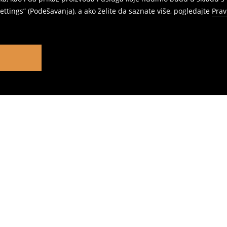
ttings” (Podešavanja), a ako želite da saznate više, pogledajte
Prav