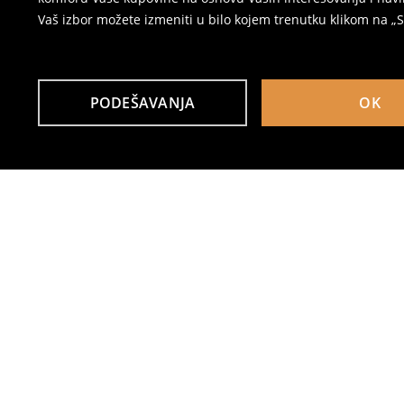
Vaš izbor možete izmeniti u bilo kojem trenutku klikom na „Se
PODEŠAVANJA
OK