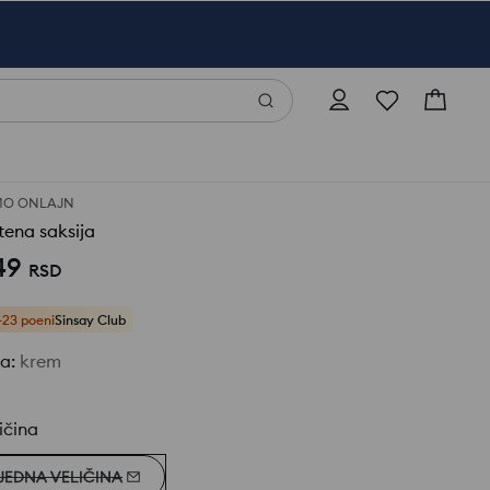
MO ONLAJN
tena saksija
49
RSD
+23 poeni
Sinsay Club
ja
:
krem
ičina
JEDNA VELIČINA