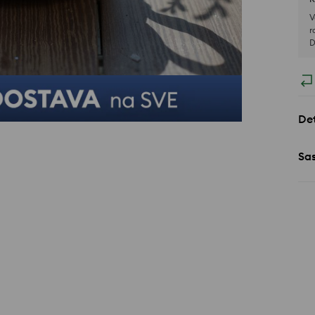
V
r
D
Det
Sa