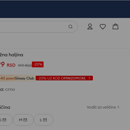
žna haljina
99
RSD
-20%
999
RSD
+40 poeni
Sinsay Club
-20%
UZ KOD
OMNI20MORE
ja
:
crno
ičina
Vodič za veličine
S
M
L