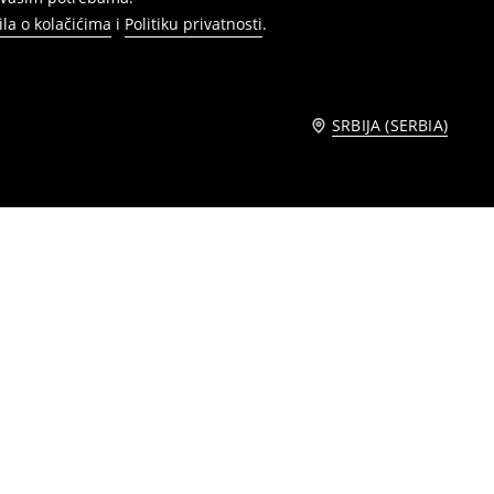
ila o kolačićima
i
Politiku privatnosti
.
SRBIJA (SERBIA)