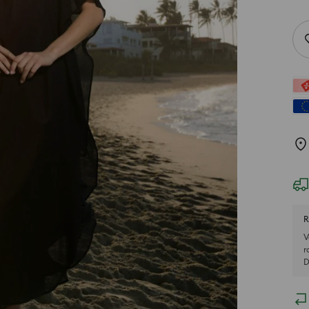
R
V
r
D