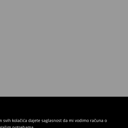
jem svih kolačića dajete saglasnost da mi vodimo računa o
s Vašim potrebama.