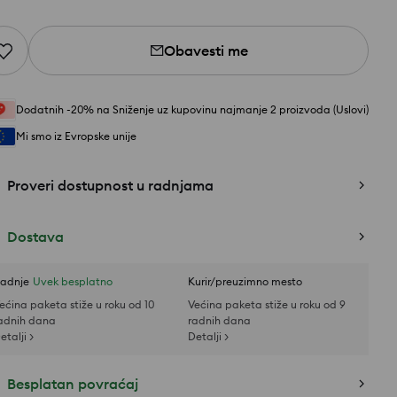
Obavesti me
Dodatnih -20% na Sniženje uz kupovinu najmanje 2 proizvoda (Uslovi)
Mi smo iz Evropske unije
Proveri dostupnost u radnjama
Dostava
adnje
Uvek besplatno
Kurir/preuzimno mesto
ećina paketa stiže u roku od 10
Većina paketa stiže u roku od 9
adnih dana
radnih dana
etalji >
Detalji >
Besplatan povraćaj