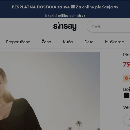
BESPLATNA DOSTAVA za sve 🎒 Za online plaćanja 📲
Iskoriti priliku odmah >>
Traži
Preporučeno
Žena
Kuća
Dete
Muškarac
Pla
7
Bo
Vel