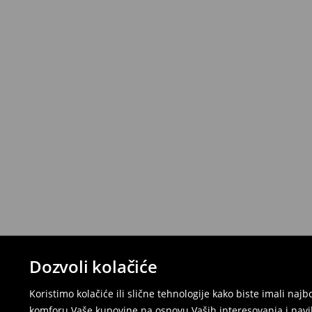
Dozvoli kolačiće
Koristimo kolačiće ili slične tehnologije kako biste imali na
komforu Vaše kupovine na osnovu Vaših interesovanja i navi