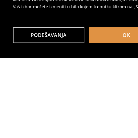
Vaš izbor možete izmeniti u bilo kojem trenutku klikom na „Se
PODEŠAVANJA
OK