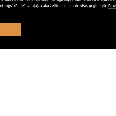
ttings” (Podešavanja), a ako želite da saznate više, pogledajte
Prav