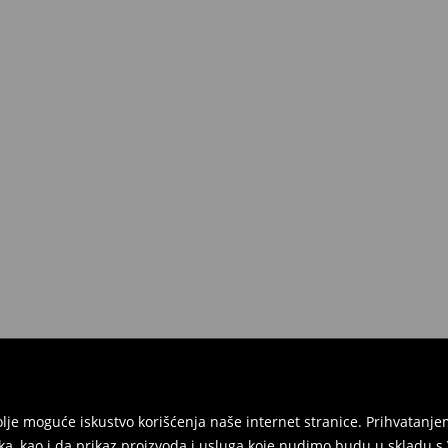
jbolje moguće iskustvo korišćenja naše internet stranice. Prihvatan
ka, kao i da prikaz proizvoda i usluga koje nudimo budu u skladu 