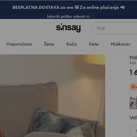
BESPLATNA DOSTAVA za sve 🎒 Za online plaćanja 📲
Iskoriti priliku odmah >>
Traži
Preporučeno
Žena
Kuća
Dete
Muškarac
Pi
566
1 
Bo
Vel