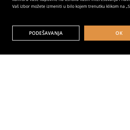
Vaš izbor možete izmeniti u bilo kojem trenutku klikom na „Se
PODEŠAVANJA
OK