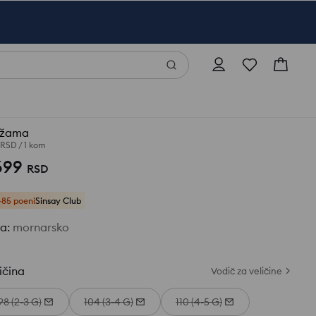
džama
 RSD
/
1 kom
699
RSD
+85 poeni
Sinsay Club
ja
:
mornarsko
ičina
Vodič za veličine
98 (2-3 G)
104 (3-4 G)
110 (4-5 G)