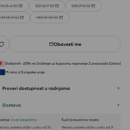
116 (5-6 G)
122 (6-7 G)
128 (7-8 G)
134 (8-9 G)
140 (9-10 G)
Obavesti me
Dodatnih -20% na Sniženje uz kupovinu najmanje 2 proizvoda (Uslovi)
Mi smo iz Evropske unije
Proveri dostupnost u radnjama
Dostava
adnje
Uvek besplatno
Kurir/preuzimno mesto
ećina paketa stiže u roku od 10
Većina paketa stiže u roku od 9