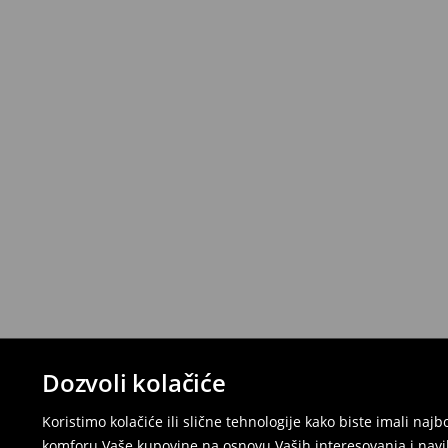
Dozvoli kolačiće
Koristimo kolačiće ili slične tehnologije kako biste imali na
komforu Vaše kupovine na osnovu Vaših interesovanja i navi