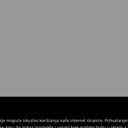
jbolje moguće iskustvo korišćenja naše internet stranice. Prihvatan
ka, kao i da prikaz proizvoda i usluga koje nudimo budu u skladu 