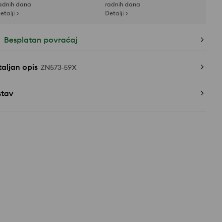
adnih dana
radnih dana
etalji >
Detalji >
Besplatan povraćaj
aljan opis
ZN573-59X
stav