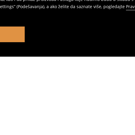
ttings” (Podešavanja), a ako želite da saznate više, pogledajte
Prav