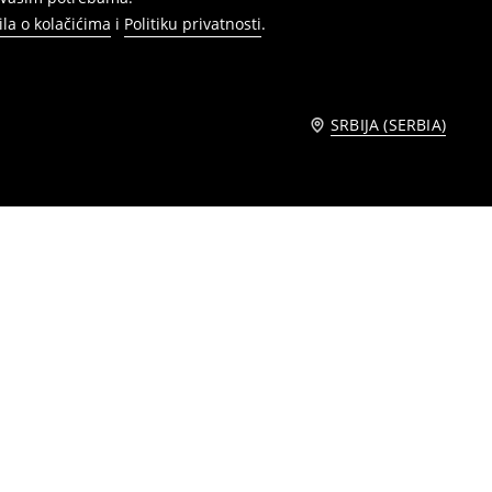
ila o kolačićima
i
Politiku privatnosti
.
SRBIJA (SERBIA)