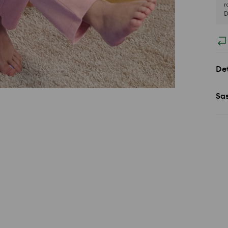
r
D
Det
Sa