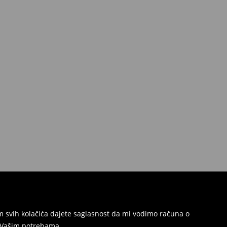
jem svih kolačića dajete saglasnost da mi vodimo računa o
s Vašim potrebama.