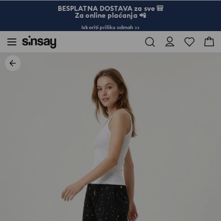
BESPLATNA DOSTAVA za sve 🎒
Za online plaćanja 📲
Iskoriti priliku odmah >>