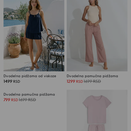
Dvodelna pidžama od viskoze
Dvodelna pamučna pidžama
1499
1299
1699
RSD
RSD
RSD