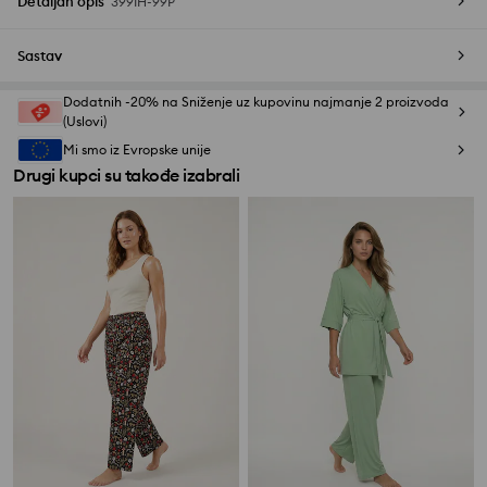
Detaljan opis
399IH-99P
Sastav
Dodatnih -20% na Sniženje uz kupovinu najmanje 2 proizvoda
(Uslovi)
Mi smo iz Evropske unije
Drugi kupci su takođe izabrali