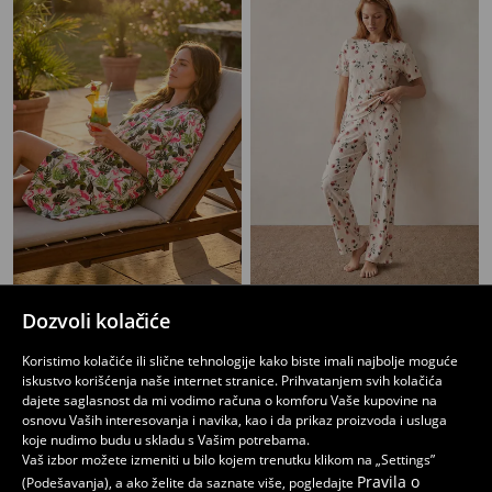
Bade mantil sa motivom flaminga
rebrasta pidžama sa motivom ruža
Dozvoli kolačiće
799
1699
RSD
1699
RSD
RSD
Koristimo kolačiće ili slične tehnologije kako biste imali najbolje moguće
iskustvo korišćenja naše internet stranice. Prihvatanjem svih kolačića
dajete saglasnost da mi vodimo računa o komforu Vaše kupovine na
osnovu Vaših interesovanja i navika, kao i da prikaz proizvoda i usluga
koje nudimo budu u skladu s Vašim potrebama.
Vaš izbor možete izmeniti u bilo kojem trenutku klikom na „Settings”
Pravila o
(Podešavanja), a ako želite da saznate više, pogledajte