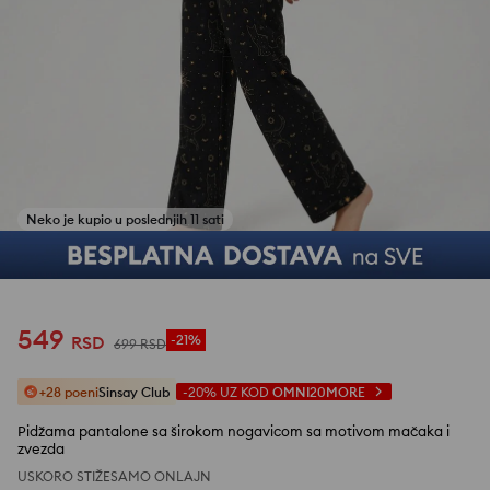
1
/
5
549
RSD
-21%
699
RSD
+28 poeni
Sinsay Club
-20%
UZ KOD
OMNI20MORE
Pidžama pantalone sa širokom nogavicom sa motivom mačaka i
zvezda
USKORO STIŽE
SAMO ONLAJN