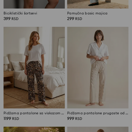
Biciklistički šortsevi
Pamučna basic majica
399
299
RSD
RSD
Pidžama pantalone sa viskozom i leopard printom
Pidžama pantalone prugaste od pamuka
1199
999
RSD
RSD