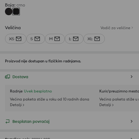
Boja
:
crno
Veličina
Vodič za veličine
XS
S
M
L
XL
Proizvod nije dostupan u fizičkim radnjama.
Dostava
Radnje
Uvek besplatno
Kurir/preuzimno mest
Većina paketa stiže u roku od 10 radnih dana
Većina paketa stiže u
Detalji >
Detalji >
Besplatan povraćaj