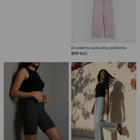
Dvodelna pamučna pidžama
Dvodelna pamučna pidžama
799
1699
RSD
899
RSD
RSD