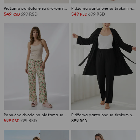
Pidžama pantalone sa širokom nogavicom i cvetnim motivom
Pidžama pantalone sa širokom nogavicom
549
699
RSD
549
699
RSD
RSD
RSD
Pamučna dvodelna pidžama sa cvetnim motivom
Pidžama pantalone sa širokom nogavicom
599
799
RSD
899
RSD
RSD