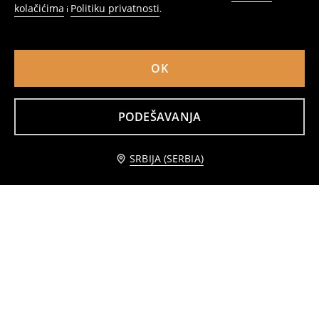
kolačićima
Politiku privatnosti
i
.
OK
PODEŠAVANJA
Bade mantil sa motivom nara
Dvodijelna pidžama sa motivom dalmatinaca
799
1699
RSD
949
1199
RSD
RSD
RSD
SRBIJA (SERBIA)