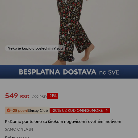
1
/
5
549
RSD
-21%
699
RSD
+28 poeni
Sinsay Club
-20%
UZ KOD
OMNI20MORE
Pidžama pantalone sa širokom nogavicom i cvetnim motivom
SAMO ONLAJN