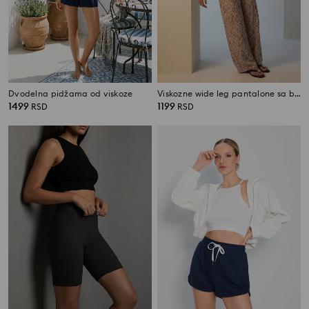
Dvodelna pidžama od viskoze
Viskozne wide leg pantalone sa biljnim motivom
1499
1199
RSD
RSD