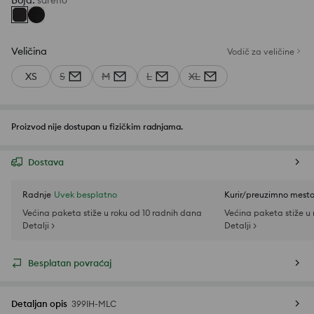
Boja
:
šareno
Veličina
Vodič za veličine
XS
S
M
L
XL
Proizvod nije dostupan u fizičkim radnjama.
Dostava
Radnje
Uvek besplatno
Kurir/preuzimno mest
Većina paketa stiže u roku od 10 radnih dana
Većina paketa stiže u
Detalji >
Detalji >
Besplatan povraćaj
Detaljan opis
399IH-MLC