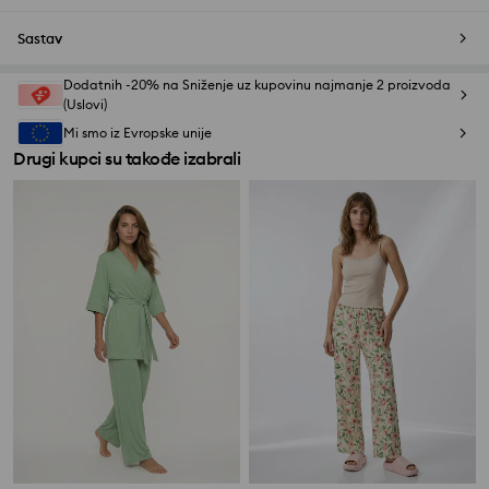
Sastav
Dodatnih -20% na Sniženje uz kupovinu najmanje 2 proizvoda
(Uslovi)
Mi smo iz Evropske unije
Drugi kupci su takođe izabrali