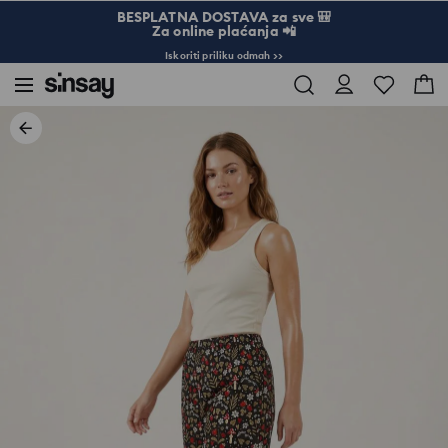
BESPLATNA DOSTAVA za sve 🎒
Za online plaćanja 📲
Iskoriti priliku odmah >>