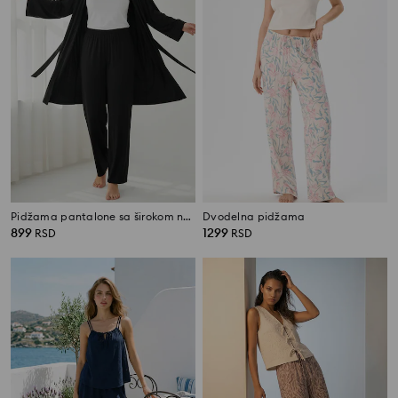
Pidžama pantalone sa širokom nogavicom
Dvodelna pidžama
899
1299
RSD
RSD