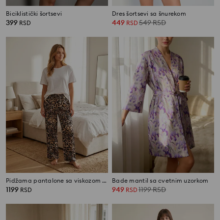
Biciklistički šortsevi
Dres šortsevi sa šnurekom
399
449
549
RSD
RSD
RSD
Pidžama pantalone sa viskozom i leopard printom
Bade mantil sa cvetnim uzorkom
1199
949
1199
RSD
RSD
RSD