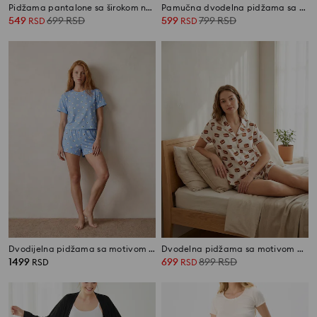
Pidžama pantalone sa širokom nogavicom
Pamučna dvodelna pidžama sa cvetnim motivom
549
699
RSD
599
799
RSD
RSD
RSD
Dvodijelna pidžama sa motivom ovčica
Dvodelna pidžama sa motivom makaronsa
1499
699
899
RSD
RSD
RSD