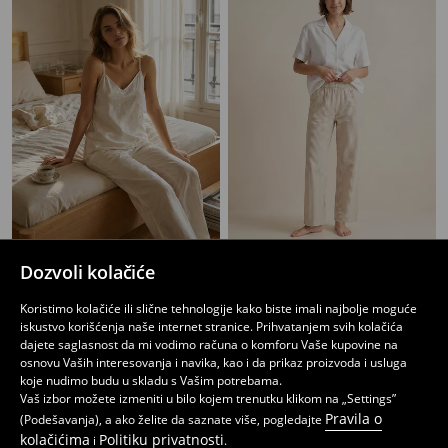
Dvodijelna pidžama sa cvjetnim motivom
Pidžama pantalone prugaste od pamuka
Dozvoli kolačiće
1999
999
RSD
RSD
Koristimo kolačiće ili slične tehnologije kako biste imali najbolje moguće
iskustvo korišćenja naše internet stranice. Prihvatanjem svih kolačića
dajete saglasnost da mi vodimo računa o komforu Vaše kupovine na
osnovu Vaših interesovanja i navika, kao i da prikaz proizvoda i usluga
koje nudimo budu u skladu s Vašim potrebama.
Vaš izbor možete izmeniti u bilo kojem trenutku klikom na „Settings”
Pravila o
(Podešavanja), a ako želite da saznate više, pogledajte
kolačićima
Politiku privatnosti
i
.