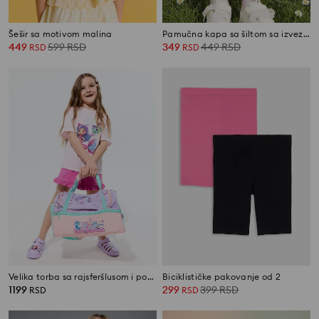
Šešir sa motivom malina
Pamučna kapa sa šiltom sa izvezenim malinama
449
599
RSD
349
449
RSD
RSD
RSD
Velika torba sa rajsferšlusom i podesivim kaišem Gabby’s Dollhouse
Biciklističke pakovanje od 2
1199
299
399
RSD
RSD
RSD