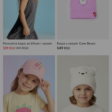
Pamučna kapa sa šiltom i vezom
Kapa s vezom Care Bears
129
149
RSD
549
RSD
RSD