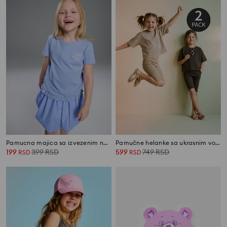
Pamucna majica sa izvezenim natpisom
Pamučne helanke sa ukrasnim volanima 2 pack
199
399
RSD
599
749
RSD
RSD
RSD