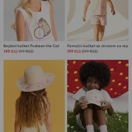
Bejzbol kačket Pusheen the Cat
Pamučni kačket sa otvorom za rep
149
199
RSD
199
299
RSD
RSD
RSD