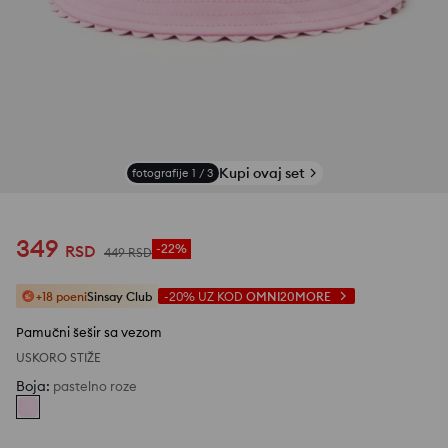
Kupi ovaj set
fotografije
1
/
3
349
RSD
-22%
449
RSD
+18 poeni
Sinsay Club
-20%
UZ KOD
OMNI20MORE
Pamučni šešir sa vezom
USKORO STIŽE
Boja
:
pastelno roze