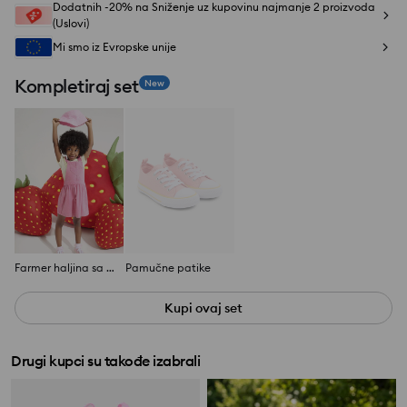
Dodatnih -20% na Sniženje uz kupovinu najmanje 2 proizvoda
(Uslovi)
Mi smo iz Evropske unije
Kompletiraj set
New
Farmer haljina sa tregerima
Pamučne patike
Kupi ovaj set
Drugi kupci su takođe izabrali