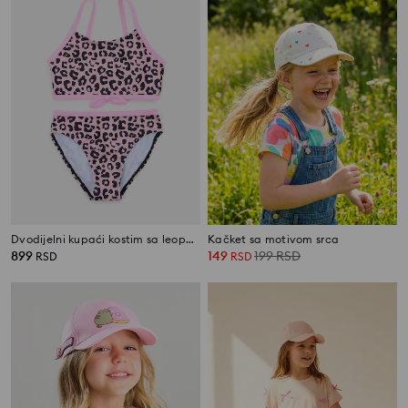
Dvodijelni kupaći kostim sa leopard printom
Kačket sa motivom srca
899
149
199
RSD
RSD
RSD