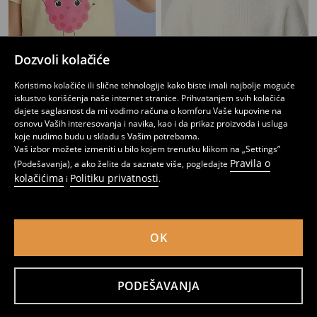
Pamučna kapa sa dekorativnim vezom
Kapa sa 3D elementima
Dozvoli kolačiće
199
299
RSD
449
RSD
RSD
Koristimo kolačiće ili slične tehnologije kako biste imali najbolje moguće
iskustvo korišćenja naše internet stranice. Prihvatanjem svih kolačića
dajete saglasnost da mi vodimo računa o komforu Vaše kupovine na
osnovu Vaših interesovanja i navika, kao i da prikaz proizvoda i usluga
koje nudimo budu u skladu s Vašim potrebama.
Vaš izbor možete izmeniti u bilo kojem trenutku klikom na „Settings”
Pravila o
(Podešavanja), a ako želite da saznate više, pogledajte
kolačićima
Politiku privatnosti
i
.
OK
PODEŠAVANJA
Pleteni šešir sa ukrasnim aplikacijama
Šešir sa pokretnim ušima i motivom psa
749
349
449
RSD
RSD
RSD