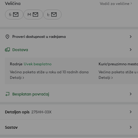
Veličina
Vodič za veličine
S
M
L
Proveri dostupnost u radnjama
Dostava
Radnje
Uvek besplatno
Kurir/preuzimno mest
Većina paketa stiže u roku od 10 radnih dana
Većina paketa stiže u
Detalji >
Detalji >
Besplatan povraćaj
Detaljan opis
275HH-03X
Sastav