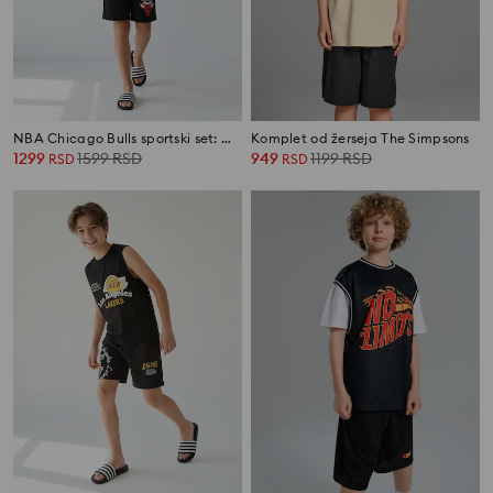
NBA Chicago Bulls sportski set: majica i šorc
Komplet od žerseja The Simpsons
1299
1599
RSD
949
1199
RSD
RSD
RSD