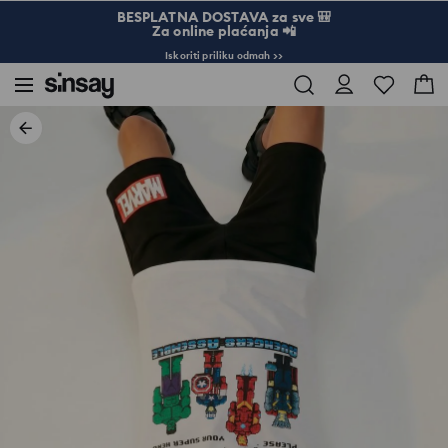
BESPLATNA DOSTAVA za sve 🎒
Za online plaćanja 📲
Iskoriti priliku odmah >>