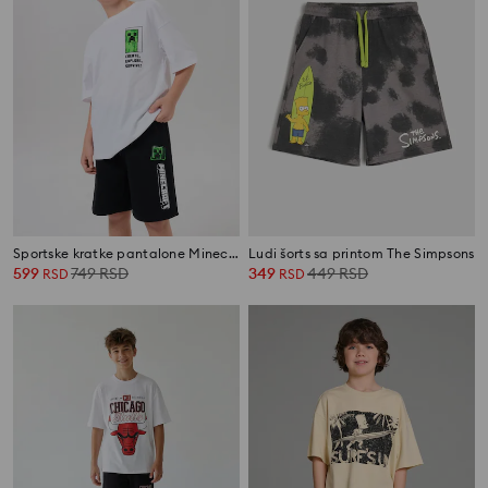
Sportske kratke pantalone Minecraft
Ludi šorts sa printom The Simpsons
599
749
RSD
349
449
RSD
RSD
RSD