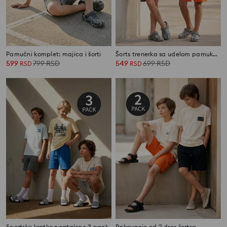
Pamučni komplet: majica i šorti
Šorts trenerka sa udelom pamuka 2 pack
599
799
RSD
549
699
RSD
RSD
RSD
Sportske kratke pantalone 3 pack
Pakovanje od 2 dres šortsa