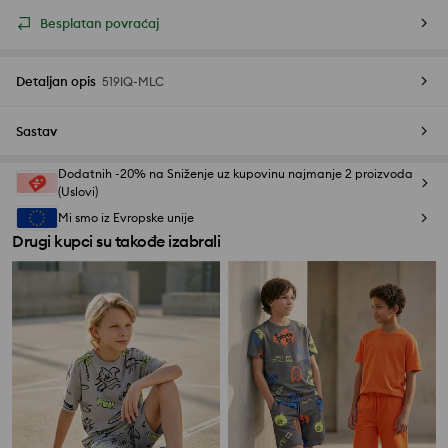
Besplatan povraćaj
Detaljan opis
519IQ-MLC
Sastav
Dodatnih -20% na Sniženje uz kupovinu najmanje 2 proizvoda
(Uslovi)
Mi smo iz Evropske unije
Drugi kupci su takođe izabrali