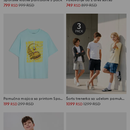
799
999
RSD
749
899
RSD
RSD
RSD
Pamučna majica sa printom SpongeBob
Šorts trenerka sa udelom pamuka 3 pack
199
299
RSD
1099
1299
RSD
RSD
RSD