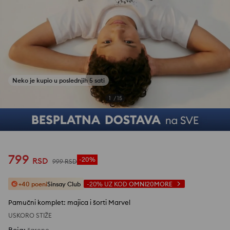
1
/
15
799
RSD
-20%
999
RSD
+40 poeni
Sinsay Club
-20%
UZ KOD
OMNI20MORE
Pamučni komplet: majica i šorti Marvel
USKORO STIŽE