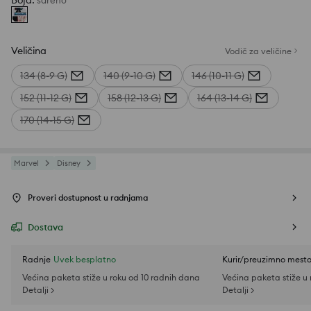
Boja
:
šareno
Veličina
Vodič za veličine
134 (8-9 G)
140 (9-10 G)
146 (10-11 G)
152 (11-12 G)
158 (12-13 G)
164 (13-14 G)
170 (14-15 G)
Marvel
Disney
Proveri dostupnost u radnjama
Dostava
Radnje
Uvek besplatno
Kurir/preuzimno mest
Većina paketa stiže u roku od 10 radnih dana
Većina paketa stiže u
Detalji >
Detalji >