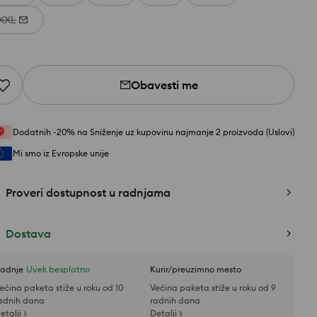
XXL
Obavesti me
Dodatnih -20% na Sniženje uz kupovinu najmanje 2 proizvoda (Uslovi)
Mi smo iz Evropske unije
Proveri dostupnost u radnjama
Dostava
adnje
Uvek besplatno
Kurir/preuzimno mesto
ećina paketa stiže u roku od 10
Većina paketa stiže u roku od 9
adnih dana
radnih dana
etalji >
Detalji >