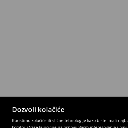
Dozvoli kolačiće
Koristimo kolačiće ili slične tehnologije kako biste imali na
komforu Vaše kupovine na osnovu Vaših interesovanja i navi