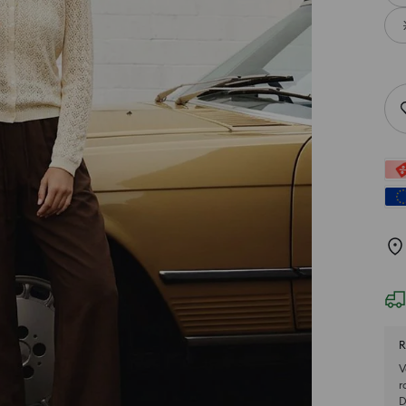
R
V
r
D