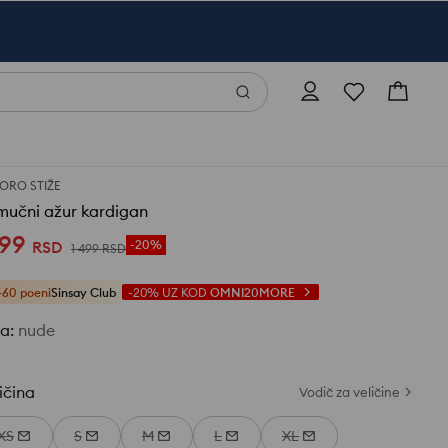
ORO STIŽE
mučni ažur kardigan
199
RSD
-20%
1 499
RSD
+60 poeni
Sinsay Club
-20%
UZ KOD
OMNI20MORE
ja
:
nude
ičina
Vodič za veličine
XS
S
M
L
XL