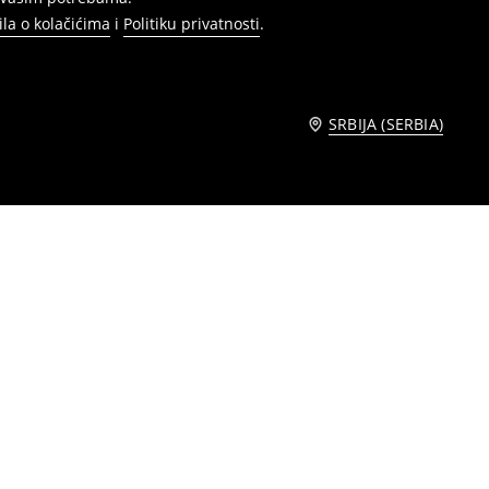
ila o kolačićima
i
Politiku privatnosti
.
SRBIJA (SERBIA)