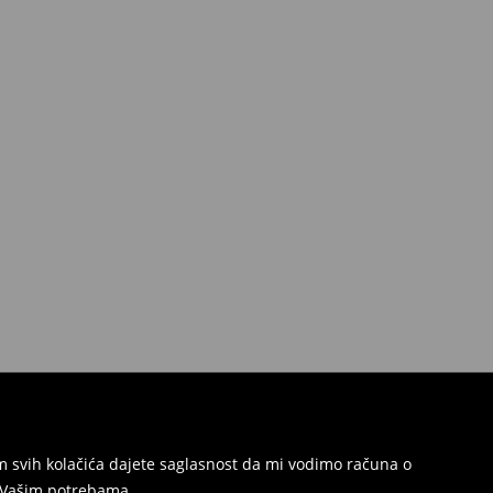
jem svih kolačića dajete saglasnost da mi vodimo računa o
s Vašim potrebama.