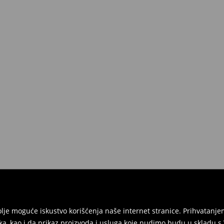
jbolje moguće iskustvo korišćenja naše internet stranice. Prihvatan
ka, kao i da prikaz proizvoda i usluga koje nudimo budu u skladu 