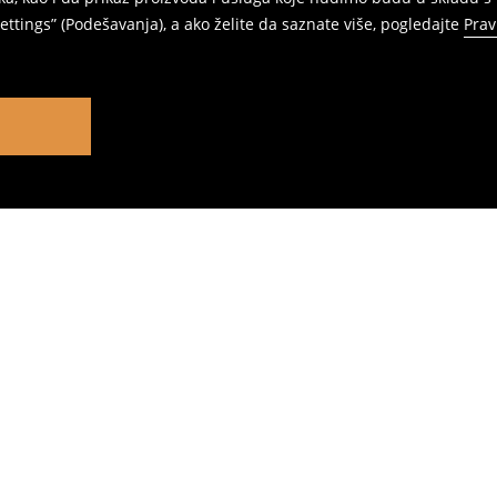
ttings” (Podešavanja), a ako želite da saznate više, pogledajte
Prav