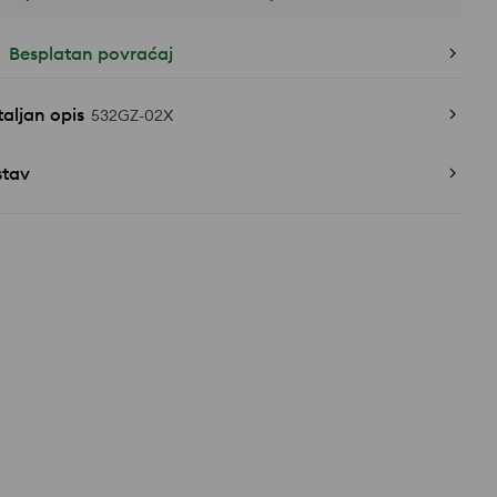
Besplatan povraćaj
aljan opis
532GZ-02X
stav