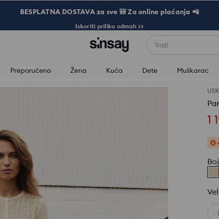
BESPLATNA DOSTAVA za sve 🎒 Za online plaćanja 📲
Iskoriti priliku odmah >>
Traži
Preporučeno
Žena
Kuća
Dete
Muškarac
USK
Pa
1 
Bo
Vel