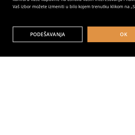
Vaš izbor možete izmeniti u bilo kojem trenutku klikom na „Se
PODEŠAVANJA
OK