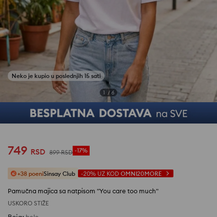
1
/
6
749
RSD
-17%
899
RSD
+38 poeni
Sinsay Club
-20%
UZ KOD
OMNI20MORE
Pamučna majica sa natpisom "You care too much"
USKORO STIŽE