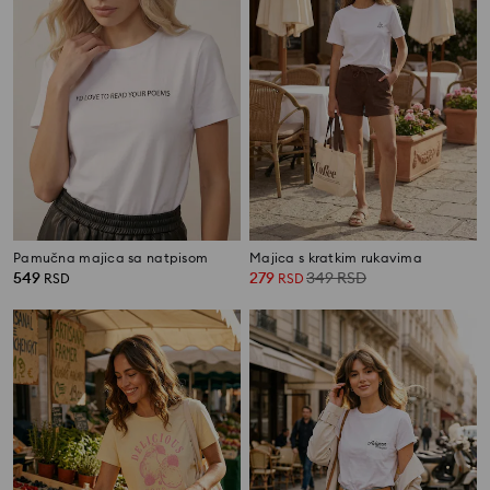
Pamučna majica sa natpisom
Majica s kratkim rukavima
549
279
349
RSD
RSD
RSD