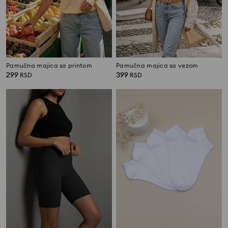
Pamučna majica sa printom
Pamučna majica sa vezom
299
399
RSD
RSD