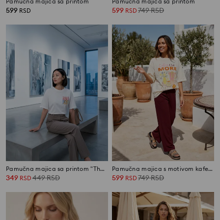
Pamučna majica sa printom
Pamučna majica sa printom
599
599
749
RSD
RSD
RSD
Pamučna majica sa printom "The bith of Wenus"
Pamučna majica s motivom kafe i natpisom „Coffee Club More”
349
449
RSD
599
749
RSD
RSD
RSD