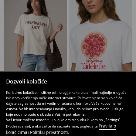
Pamučna majica sa natpisom
Pamucna majica sa printom torte
Dozvoli kolačiće
749
399
549
RSD
RSD
RSD
Koristimo kolačiće ili slične tehnologije kako biste imali najbolje moguće
iskustvo korišćenja naše internet stranice. Prihvatanjem svih kolačića
dajete saglasnost da mi vodimo računa o komforu Vaše kupovine na
osnovu Vaših interesovanja i navika, kao i da prikaz proizvoda i usluga
koje nudimo budu u skladu s Vašim potrebama.
Vaš izbor možete izmeniti u bilo kojem trenutku klikom na „Settings”
Pravila o
(Podešavanja), a ako želite da saznate više, pogledajte
kolačićima
Politiku privatnosti
i
.