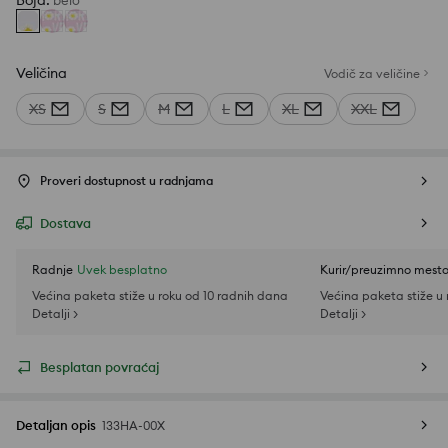
Boja
:
belo
Veličina
Vodič za veličine
XS
S
M
L
XL
XXL
Proveri dostupnost u radnjama
Dostava
Radnje
Uvek besplatno
Kurir/preuzimno mest
Većina paketa stiže u roku od 10 radnih dana
Većina paketa stiže u
Detalji >
Detalji >
Besplatan povraćaj
Detaljan opis
133HA-00X