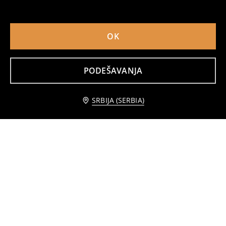
OK
PODEŠAVANJA
Pamučna majica sa printom
Pamučna majica sa printom
599
449
549
RSD
RSD
RSD
Obavesti me
SRBIJA (SERBIA)