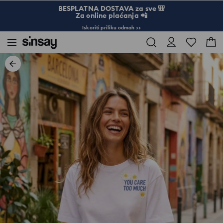
BESPLATNA DOSTAVA za sve 🎒
Za online plaćanja 📲
Iskoriti priliku odmah >>