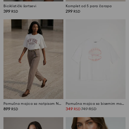
Biciklistički šortsevi
Komplet od 5 para čarapa
399
299
RSD
RSD
Pamučna majica sa natpisom New York
Pamučna majica sa bisernim motivom
899
349
749
RSD
RSD
RSD