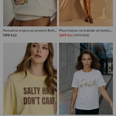
Pamučna majica sa printom Betty Boop
Maxi haljina na bretele od kombinovanih materijala
1199
1699
1999
RSD
RSD
RSD