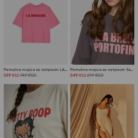
Pamučna majica sa natpisom LA BRIOCHE
Pamučna majica sa natpisom Sea Breeze Portofino
599
749
RSD
549
699
RSD
RSD
RSD