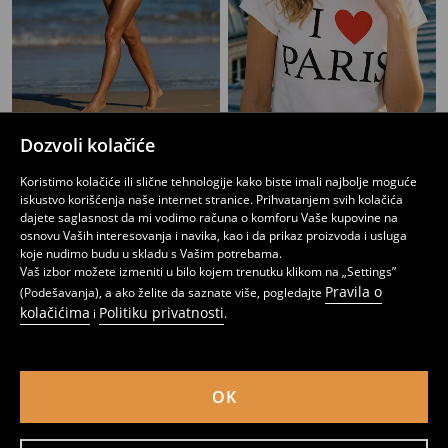
Majica kratkih rukava s natpisom
Majica s kratkim rukavima
Dozvoli kolačiće
349
449
RSD
299
599
RSD
RSD
RSD
Koristimo kolačiće ili slične tehnologije kako biste imali najbolje moguće
iskustvo korišćenja naše internet stranice. Prihvatanjem svih kolačića
dajete saglasnost da mi vodimo računa o komforu Vaše kupovine na
osnovu Vaših interesovanja i navika, kao i da prikaz proizvoda i usluga
koje nudimo budu u skladu s Vašim potrebama.
Vaš izbor možete izmeniti u bilo kojem trenutku klikom na „Settings”
Pravila o
(Podešavanja), a ako želite da saznate više, pogledajte
kolačićima
Politiku privatnosti
i
.
OK