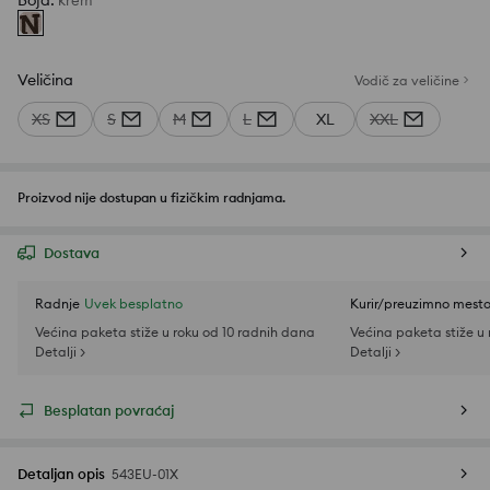
Boja
:
krem
Veličina
Vodič za veličine
XS
S
M
L
XL
XXL
Proizvod nije dostupan u fizičkim radnjama.
Dostava
Radnje
Uvek besplatno
Kurir/preuzimno mest
Većina paketa stiže u roku od 10 radnih dana
Većina paketa stiže u
Detalji >
Detalji >
Besplatan povraćaj
Detaljan opis
543EU-01X