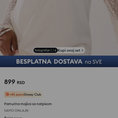
Kupi ovaj set
fotografije
1
/
6
899
RSD
+45 poeni
Sinsay Club
Pamučna majica sa natpisom
SAMO ONLAJN