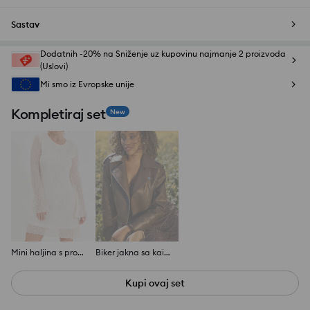
Sastav
Dodatnih -20% na Sniženje uz kupovinu najmanje 2 proizvoda
(Uslovi)
Mi smo iz Evropske unije
Kompletiraj set
New
Mini haljina s prozirnim rukavima
Biker jakna sa kaišem od veštačke kože
Kupi ovaj set