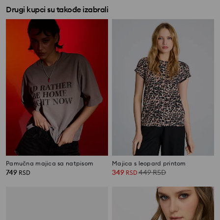
Drugi kupci su takođe izabrali
Pamučna majica sa natpisom
Majica s leopard printom
749
349
449
RSD
RSD
RSD