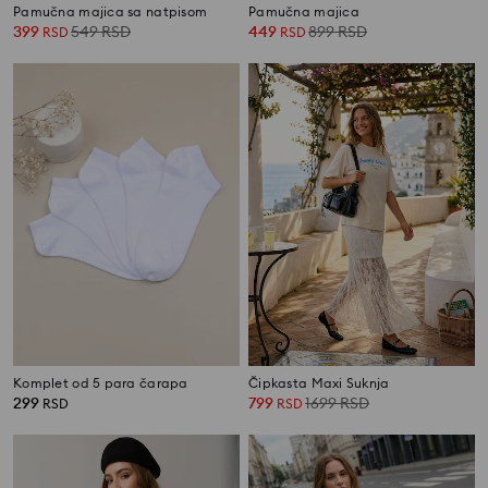
Pamučna majica sa natpisom
Pamučna majica
399
549
RSD
449
899
RSD
RSD
RSD
Komplet od 5 para čarapa
Čipkasta Maxi Suknja
299
799
1699
RSD
RSD
RSD