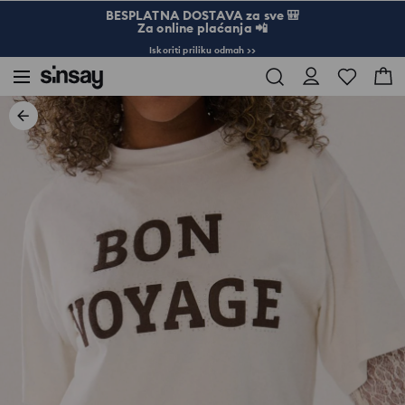
BESPLATNA DOSTAVA za sve 🎒
Za online plaćanja 📲
Iskoriti priliku odmah >>