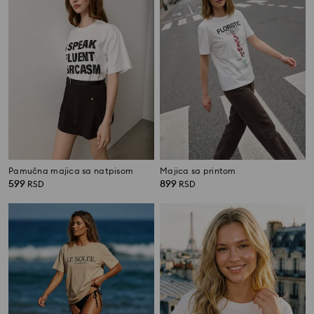
Pamučna majica sa natpisom
Majica sa printom
599
899
RSD
RSD