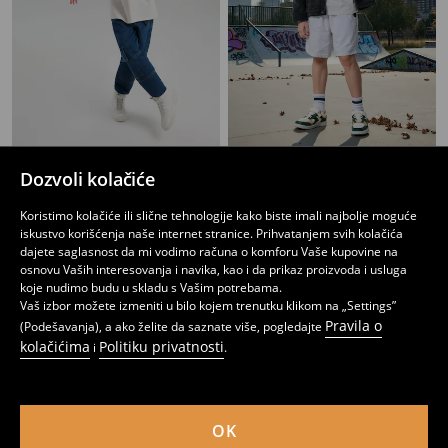
Pamučna majica sa printom Monopoly
Majica
Dozvoli kolačiće
349
449
RSD
199
299
RSD
RSD
RSD
Koristimo kolačiće ili slične tehnologije kako biste imali najbolje moguće
iskustvo korišćenja naše internet stranice. Prihvatanjem svih kolačića
dajete saglasnost da mi vodimo računa o komforu Vaše kupovine na
osnovu Vaših interesovanja i navika, kao i da prikaz proizvoda i usluga
koje nudimo budu u skladu s Vašim potrebama.
Vaš izbor možete izmeniti u bilo kojem trenutku klikom na „Settings”
Pravila o
(Podešavanja), a ako želite da saznate više, pogledajte
kolačićima
Politiku privatnosti
i
.
OK