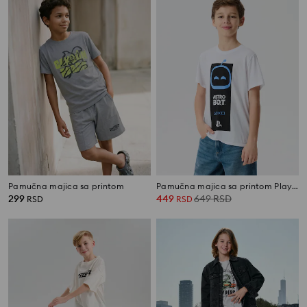
Pamučna majica sa printom
Pamučna majica sa printom PlayStation
299
449
649
RSD
RSD
RSD