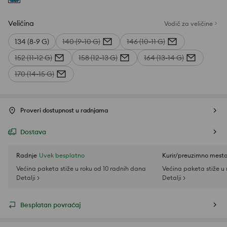
Veličina
Vodič za veličine
134 (8-9 G)
140 (9-10 G)
146 (10-11 G)
152 (11-12 G)
158 (12-13 G)
164 (13-14 G)
170 (14-15 G)
Proveri dostupnost u radnjama
Dostava
Radnje
Uvek besplatno
Kurir/preuzimno mest
Većina paketa stiže u roku od 10 radnih dana
Većina paketa stiže u
Detalji >
Detalji >
Besplatan povraćaj