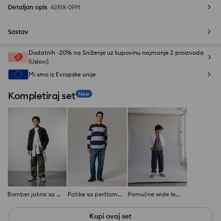
Detaljan opis
428IX-09M
Sastav
Dodatnih -20% na Sniženje uz kupovinu najmanje 2 proizvoda
(Uslovi)
Mi smo iz Evropske unije
Kompletiraj set
New
Bomber jakna sa reflektujućim elementima
Patike sa pertlama od imitacije antilopa
Pamučne wide leg farmerke
Kupi ovaj set