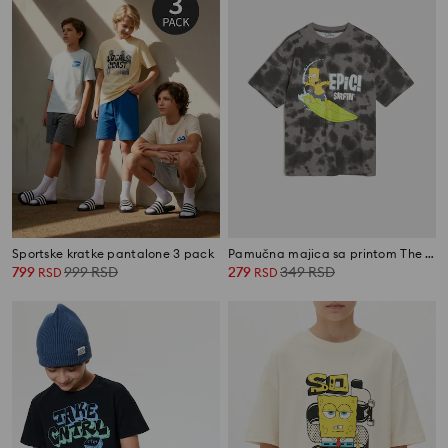
Sportske kratke pantalone 3 pack
Pamučna majica sa printom The Simpsons
799
999
RSD
279
349
RSD
RSD
RSD