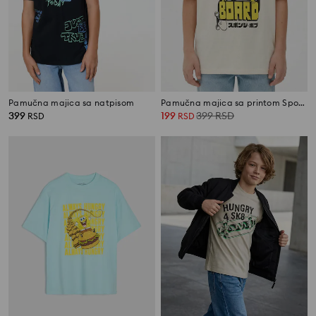
Pamučna majica sa natpisom
Pamučna majica sa printom SpongeBob SquarePants
399
199
399
RSD
RSD
RSD