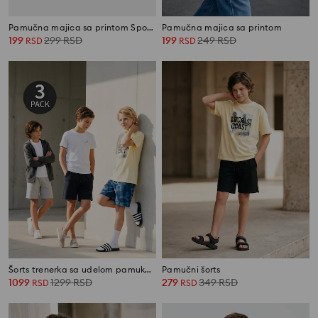
Pamučna majica sa printom SpongeBob
Pamučna majica sa printom
199
299
RSD
199
249
RSD
RSD
RSD
Šorts trenerka sa udelom pamuka 3 pack
Pamučni šorts
1099
1299
RSD
279
349
RSD
RSD
RSD