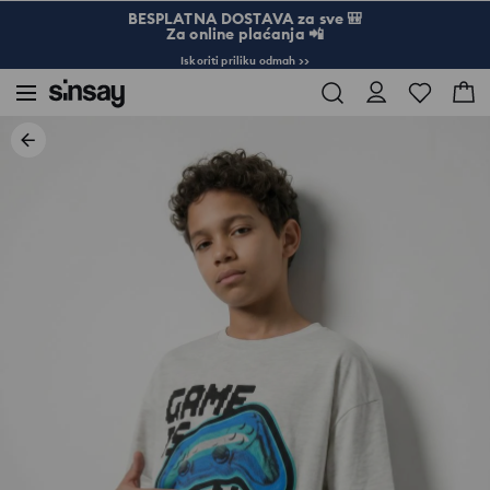
BESPLATNA DOSTAVA za sve 🎒
Za online plaćanja 📲
Iskoriti priliku odmah >>