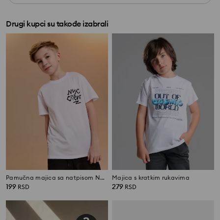
Drugi kupci su takođe izabrali
Pamučna majica sa natpisom NYC Crew
Majica s kratkim rukavima
199
279
RSD
RSD