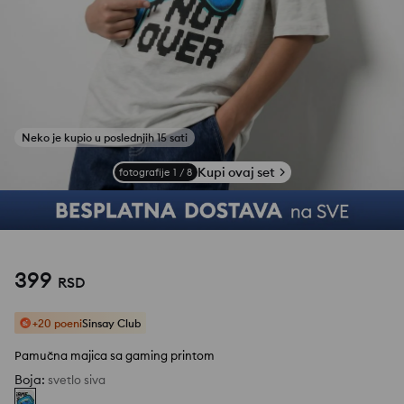
Kupi ovaj set
fotografije
1
/
8
399
RSD
+20 poeni
Sinsay Club
Pamučna majica sa gaming printom
Boja
:
svetlo siva