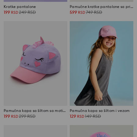
Kratke pantalone
Pamučne kratke pantalone sa printom 2 pack Stitch and Daisy
199
249
RSD
599
749
RSD
RSD
RSD
Pamučna kapa sa šiltom sa motivom jednoroga
Pamučna kapa sa šiltom i vezom
199
299
RSD
129
149
RSD
RSD
RSD