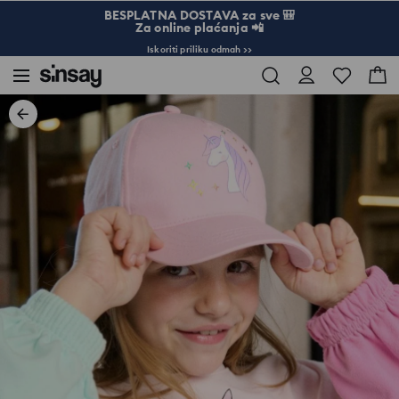
BESPLATNA DOSTAVA za sve 🎒
Za online plaćanja 📲
Iskoriti priliku odmah >>