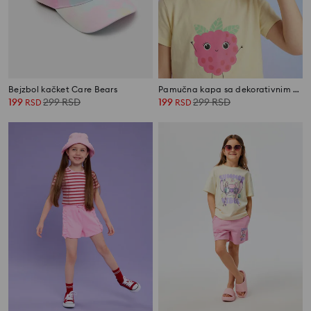
Bejzbol kačket Care Bears
Pamučna kapa sa dekorativnim vezom
199
299
RSD
199
299
RSD
RSD
RSD