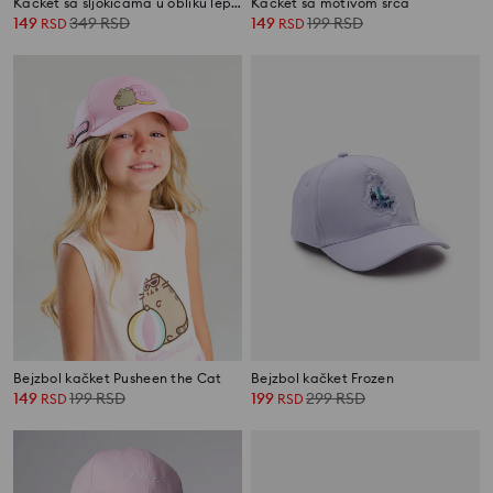
Kačket sa šljokicama u obliku leptira
Kačket sa motivom srca
149
349
RSD
149
199
RSD
RSD
RSD
Bejzbol kačket Pusheen the Cat
Bejzbol kačket Frozen
149
199
RSD
199
299
RSD
RSD
RSD