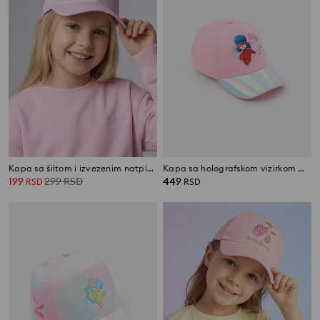
Kapa sa šiltom i izvezenim natpisom
Kapa sa holografskom vizirkom Miraculous
199
299
RSD
449
RSD
RSD