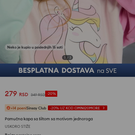
1
/
3
279
RSD
-20%
349
RSD
+14 poeni
Sinsay Club
-20%
UZ KOD
OMNI20MORE
Pamučna kapa sa šiltom sa motivom jednoroga
USKORO STIŽE