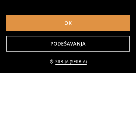
OK
PODEŠAVANJA
Bejzbol kačket Cinnamoroll
Kačket sa šljokicam
349
449
RSD
149
199
RSD
RSD
RSD
SRBIJA (SERBIA)