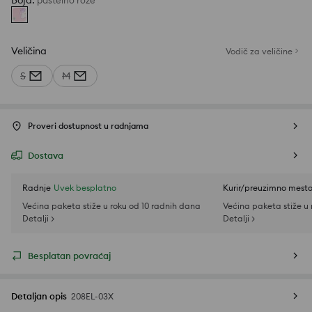
Boja
:
pastelno roze
Veličina
Vodič za veličine
S
M
Proveri dostupnost u radnjama
Dostava
Radnje
Uvek besplatno
Kurir/preuzimno mest
Većina paketa stiže u roku od 10 radnih dana
Većina paketa stiže u
Detalji >
Detalji >
Besplatan povraćaj
Detaljan opis
208EL-03X