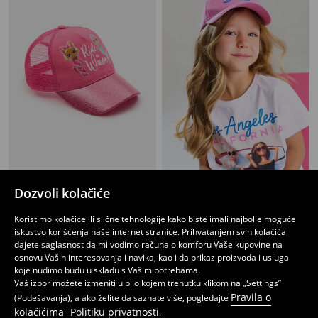
Bejzbol kačket L.O.L Surprise
Pamucna kapa sa Barbie logom
Dozvoli kolačiće
449
199
299
RSD
RSD
RSD
Koristimo kolačiće ili slične tehnologije kako biste imali najbolje moguće
iskustvo korišćenja naše internet stranice. Prihvatanjem svih kolačića
dajete saglasnost da mi vodimo računa o komforu Vaše kupovine na
osnovu Vaših interesovanja i navika, kao i da prikaz proizvoda i usluga
koje nudimo budu u skladu s Vašim potrebama.
Vaš izbor možete izmeniti u bilo kojem trenutku klikom na „Settings”
Pravila o
(Podešavanja), a ako želite da saznate više, pogledajte
kolačićima
Politiku privatnosti
i
.