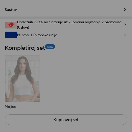
Sastav
Dodatnih -20% na Sniženje uz kupovinu najmanje 2 proizvoda
(Uslovi)
Mi smo iz Evropske unije
Kompletiraj set
New
Majica
Kupi ovaj set