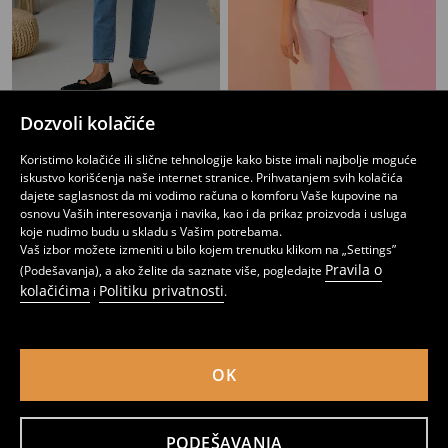
Dozvoli kolačiće
Ravne farmerke
Mom fit farmerke sa efektom laserskih izlizavanja
1599
1999
RSD
1299
1699
RSD
RSD
RSD
Koristimo kolačiće ili slične tehnologije kako biste imali najbolje moguće
iskustvo korišćenja naše internet stranice. Prihvatanjem svih kolačića
dajete saglasnost da mi vodimo računa o komforu Vaše kupovine na
osnovu Vaših interesovanja i navika, kao i da prikaz proizvoda i usluga
koje nudimo budu u skladu s Vašim potrebama.
Vaš izbor možete izmeniti u bilo kojem trenutku klikom na „Settings”
Pravila o
(Podešavanja), a ako želite da saznate više, pogledajte
kolačićima
Politiku privatnosti
i
.
OK
PODEŠAVANJA