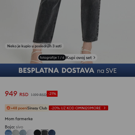
Kupi ovaj set
fotografije
1
/
6
949
RSD
-21%
1 199
RSD
+48 poeni
Sinsay Club
-20%
UZ KOD
OMNI20MORE
Mom farmerke
Boja
:
sivo