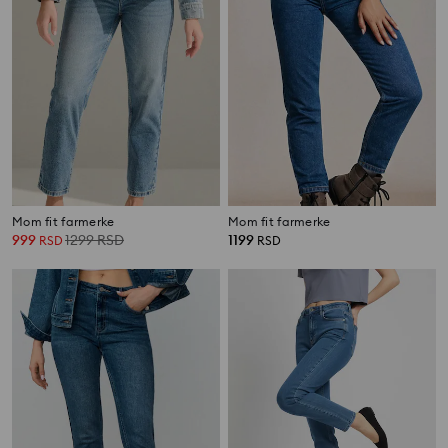
Mom fit farmerke
Mom fit farmerke
999
1299
RSD
1199
RSD
RSD