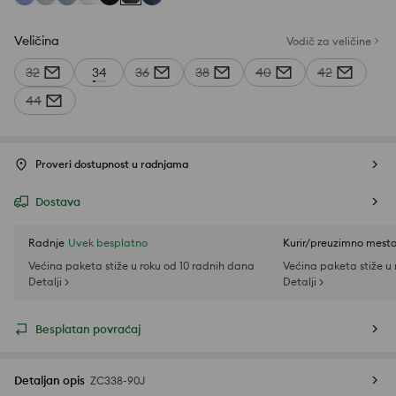
Veličina
Vodič za veličine
32
34
36
38
40
42
44
Proveri dostupnost u radnjama
Dostava
Radnje
Uvek besplatno
Kurir/preuzimno mest
Većina paketa stiže u roku od 10 radnih dana
Većina paketa stiže u
Detalji >
Detalji >
Besplatan povraćaj
Detaljan opis
ZC338-90J