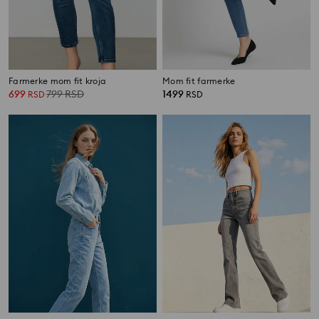
Farmerke mom fit kroja
Mom fit farmerke
699
799
RSD
1499
RSD
RSD