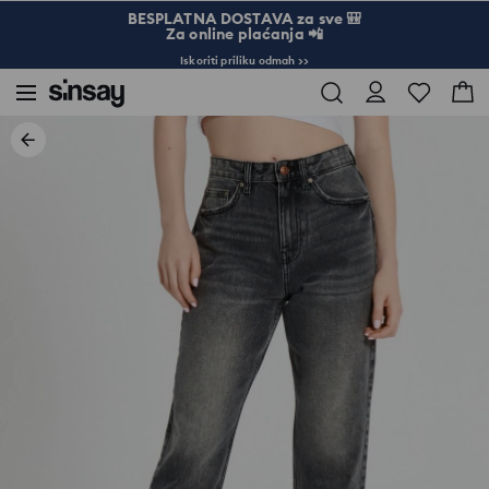
BESPLATNA DOSTAVA za sve 🎒
Za online plaćanja 📲
Iskoriti priliku odmah >>