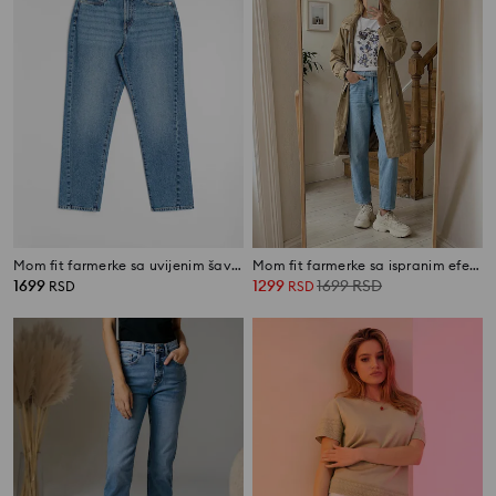
Mom fit farmerke sa uvijenim šavom
Mom fit farmerke sa ispranim efektom
1699
1299
1699
RSD
RSD
RSD