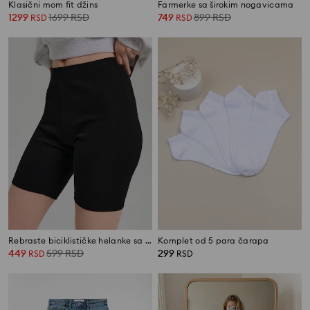
Klasični mom fit džins
Farmerke sa širokim nogavicama
1299
1699
RSD
749
899
RSD
RSD
RSD
Rebraste biciklističke helanke sa pamukom
Komplet od 5 para čarapa
449
599
RSD
299
RSD
RSD