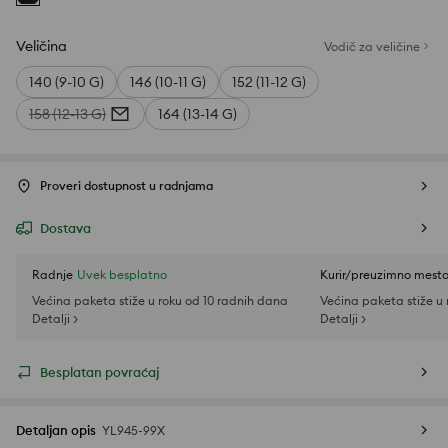
Veličina
Vodič za veličine
140 (9-10 G)
146 (10-11 G)
152 (11-12 G)
158 (12-13 G)
164 (13-14 G)
Proveri dostupnost u radnjama
Dostava
Radnje
Uvek besplatno
Kurir/preuzimno mest
Većina paketa stiže u roku od 10 radnih dana
Većina paketa stiže u
Detalji >
Detalji >
Besplatan povraćaj
Detaljan opis
YL945-99X