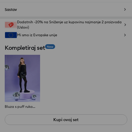
Sastav
Dodatnih -20% na Sniženje uz kupovinu najmanje 2 proizvoda
(Uslovi)
Mi smo iz Evropske unije
Kompletiraj set
New
Bluza s puff rukavima
Kupi ovaj set