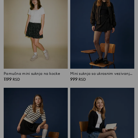
Pamučna mini suknja na kocke
Mini suknja sa ukrasnim vezivanjem
1199
999
RSD
RSD