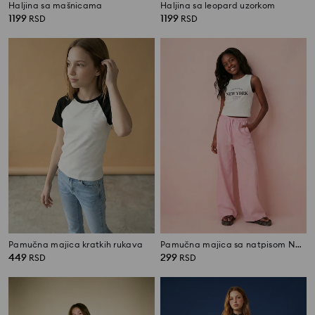
Haljina sa mašnicama
Haljina sa leopard uzorkom
1199
1199
RSD
RSD
Pamučna majica kratkih rukava
Pamučna majica sa natpisom New York
449
299
RSD
RSD