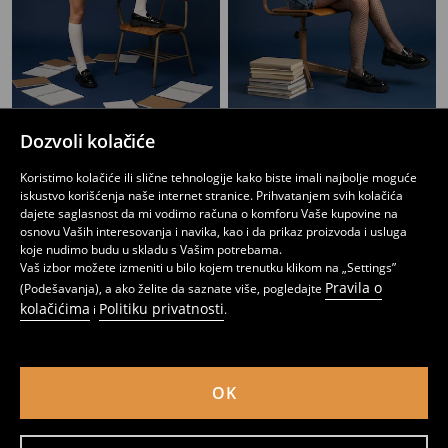
Mini suknja
Mini suknja od trapera
Dozvoli kolačiće
749
1199
RSD
RSD
Koristimo kolačiće ili slične tehnologije kako biste imali najbolje moguće
iskustvo korišćenja naše internet stranice. Prihvatanjem svih kolačića
dajete saglasnost da mi vodimo računa o komforu Vaše kupovine na
osnovu Vaših interesovanja i navika, kao i da prikaz proizvoda i usluga
koje nudimo budu u skladu s Vašim potrebama.
Vaš izbor možete izmeniti u bilo kojem trenutku klikom na „Settings”
Pravila o
(Podešavanja), a ako želite da saznate više, pogledajte
kolačićima
Politiku privatnosti
i
.
OK