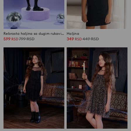
Rebrasta haljina sa dugim rukavima i ukrasnim porubom
Haljina
599
799
RSD
349
449
RSD
RSD
RSD