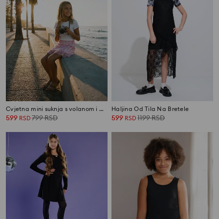
Cvjetna mini suknja s volanom i postavom
Haljina Od Tila Na Bretele
599
799
RSD
599
1199
RSD
RSD
RSD