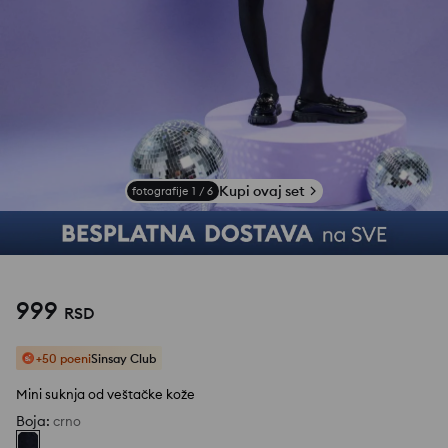
Kupi ovaj set
fotografije
1
/
6
999
RSD
+50 poeni
Sinsay Club
Mini suknja od veštačke kože
Boja
:
crno