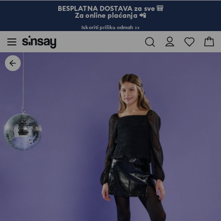
BESPLATNA DOSTAVA za sve 🎒
Za online plaćanja 📲
Iskoriti priliku odmah >>