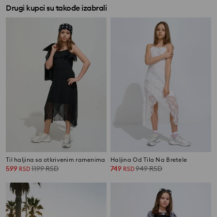
Drugi kupci su takođe izabrali
Til haljina sa otkrivenim ramenima
Haljina Od Tila Na Bretele
599
1199
RSD
749
949
RSD
RSD
RSD