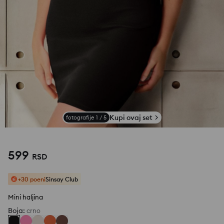
Kupi ovaj set
fotografije
1
/
5
599
RSD
+30 poeni
Sinsay Club
Mini haljina
Boja
:
crno