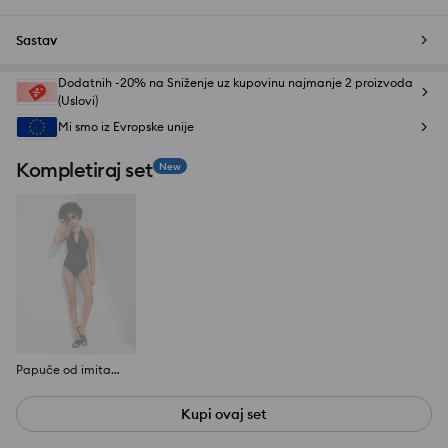
Sastav
Dodatnih -20% na Sniženje uz kupovinu najmanje 2 proizvoda
(Uslovi)
Mi smo iz Evropske unije
Kompletiraj set
New
Papuče od imitacije kože
Kupi ovaj set