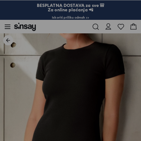
BESPLATNA DOSTAVA za sve 🎒
Za online plaćanja 📲
Iskoriti priliku odmah >>