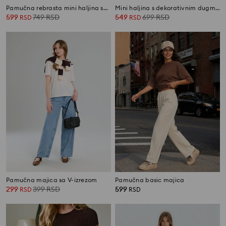
Pamučna rebrasta mini haljina sa kratkim rukavima
Mini haljina s dekorativnim dugmadima
599
749
RSD
549
699
RSD
RSD
RSD
Pamučna majica sa V-izrezom
Pamučna basic majica
299
399
RSD
599
RSD
RSD