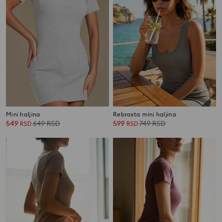
Mini haljina
Rebrasta mini haljina
549
649
RSD
599
749
RSD
RSD
RSD