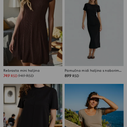
Rebrasta mini haljina
Pamučna midi haljina s naborima sa strane
749
949
RSD
899
RSD
RSD