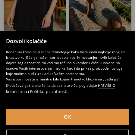
Dozvoli kolačiće
Rebrasta pletena mini haljina
Mini haljina
599
449
549
RSD
RSD
RSD
Koristimo kolačiće ili slične tehnologije kako biste imali najbolje moguće
iskustvo korišćenja naše internet stranice. Prihvatanjem svih kolačića
dajete saglasnost da mi vodimo računa o komforu Vaše kupovine na
osnovu Vaših interesovanja i navika, kao i da prikaz proizvoda i usluga
koje nudimo budu u skladu s Vašim potrebama.
Vaš izbor možete izmeniti u bilo kojem trenutku klikom na „Settings”
Pravila o
(Podešavanja), a ako želite da saznate više, pogledajte
kolačićima
Politiku privatnosti
i
.
OK