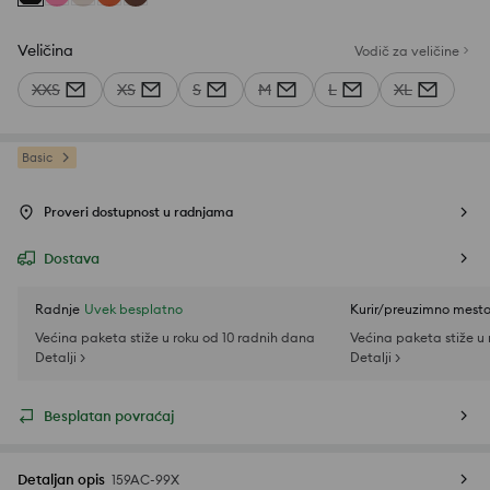
Veličina
Vodič za veličine
XXS
XS
S
M
L
XL
Basic
Proveri dostupnost u radnjama
Dostava
Radnje
Uvek besplatno
Kurir/preuzimno mest
Većina paketa stiže u roku od 10 radnih dana
Većina paketa stiže u
Detalji >
Detalji >
Besplatan povraćaj
Detaljan opis
159AC-99X