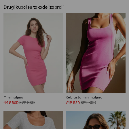
Drugi kupci su takođe izabrali
Mini haljina
Rebrasta mini haljina
449
899
RSD
749
899
RSD
RSD
RSD