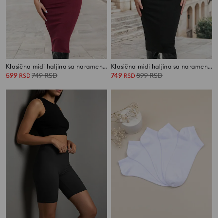
Klasična midi haljina sa naramenicama i viskozom
Klasična midi haljina sa naramenicama i viskozom
599
749
RSD
749
899
RSD
RSD
RSD