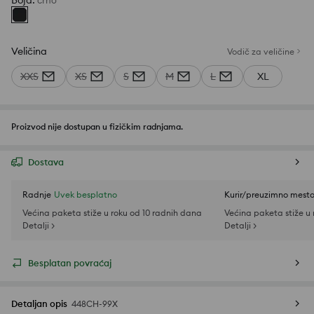
Boja
:
crno
Veličina
Vodič za veličine
XXS
XS
S
M
L
XL
Proizvod nije dostupan u fizičkim radnjama.
Dostava
Radnje
Uvek besplatno
Kurir/preuzimno mest
Većina paketa stiže u roku od 10 radnih dana
Većina paketa stiže u
Detalji >
Detalji >
Besplatan povraćaj
Detaljan opis
448CH-99X