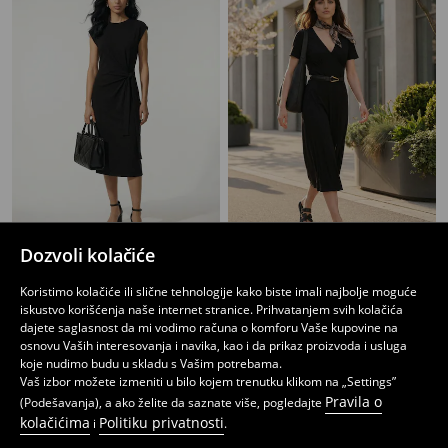
Dozvoli kolačiće
Pamučna midi haljina sa dekorativnim vezom i prorezom
Midi haljina od modala sa V izrezom i kratkim rukavima
899
949
1199
RSD
RSD
RSD
Koristimo kolačiće ili slične tehnologije kako biste imali najbolje moguće
iskustvo korišćenja naše internet stranice. Prihvatanjem svih kolačića
dajete saglasnost da mi vodimo računa o komforu Vaše kupovine na
osnovu Vaših interesovanja i navika, kao i da prikaz proizvoda i usluga
koje nudimo budu u skladu s Vašim potrebama.
Vaš izbor možete izmeniti u bilo kojem trenutku klikom na „Settings”
Pravila o
(Podešavanja), a ako želite da saznate više, pogledajte
kolačićima
Politiku privatnosti
i
.