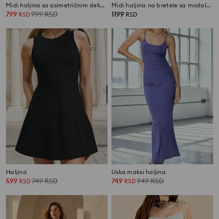
Midi haljina sa asimetričnim dekolteom
Midi haljina na bretele sa modalom
799
999
RSD
1199
RSD
RSD
Haljina
Uska maksi haljina
599
749
RSD
749
949
RSD
RSD
RSD