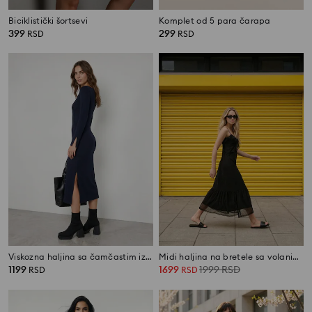
Biciklistički šortsevi
Komplet od 5 para čarapa
399
299
RSD
RSD
Viskozna haljina sa čamčastim izrezom i prorezom
Midi haljina na bretele sa volanima
1199
1699
1999
RSD
RSD
RSD