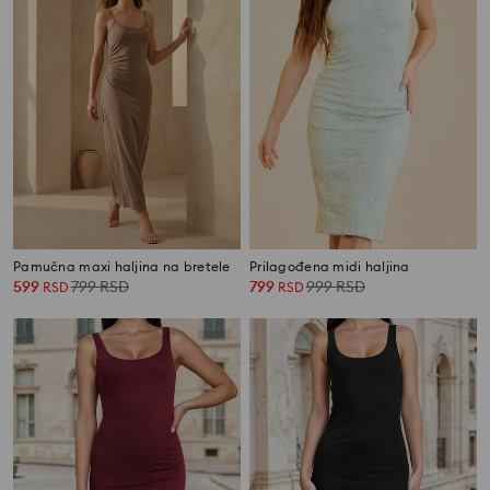
Pamučna maxi haljina na bretele
Prilagođena midi haljina
599
799
RSD
799
999
RSD
RSD
RSD