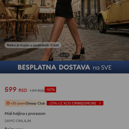
1
/
7
599
RSD
-50%
1 199
RSD
+30 poeni
Sinsay Club
-20%
UZ KOD
OMNI20MORE
Midi haljina s prorezom
SAMO ONLAJN