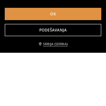
OK
PODEŠAVANJA
Midi haljina sa naborima i prorezom
Kratka halter haljina sa izrezom na dekolteu
749
1499
RSD
1699
RSD
RSD
SRBIJA (SERBIA)