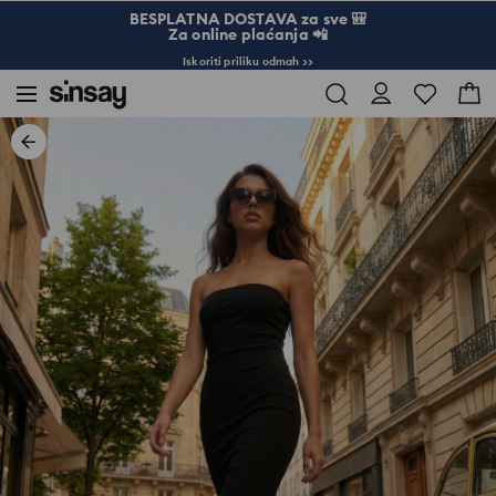
BESPLATNA DOSTAVA za sve 🎒
Za online plaćanja 📲
Iskoriti priliku odmah >>