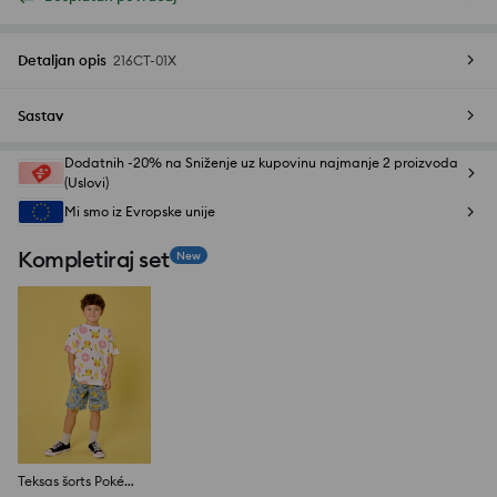
Detaljan opis
216CT-01X
Sastav
Dodatnih -20% na Sniženje uz kupovinu najmanje 2 proizvoda
(Uslovi)
Mi smo iz Evropske unije
Kompletiraj set
New
Teksas šorts Pokémon