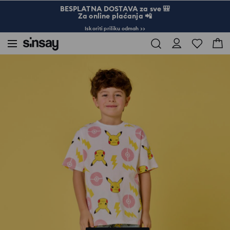
BESPLATNA DOSTAVA za sve 🎒
Za online plaćanja 📲
Iskoriti priliku odmah >>
Sinsay
Dete
Dečak 3-10
Majica sa printom Pokémon