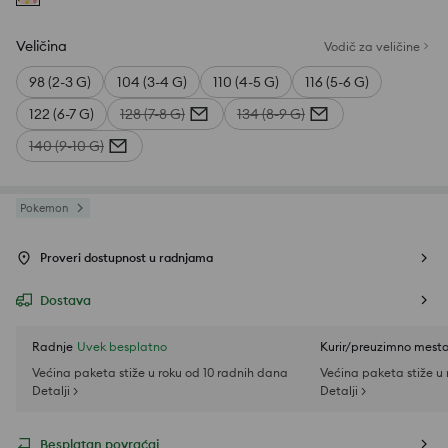
Veličina
Vodič za veličine
98 (2-3 G)
104 (3-4 G)
110 (4-5 G)
116 (5-6 G)
122 (6-7 G)
128 (7-8 G)
134 (8-9 G)
140 (9-10 G)
Pokemon
Proveri dostupnost u radnjama
Dostava
Radnje
Uvek besplatno
Kurir/preuzimno mest
Većina paketa stiže u roku od 10 radnih dana
Većina paketa stiže u
Detalji >
Detalji >
Besplatan povraćaj