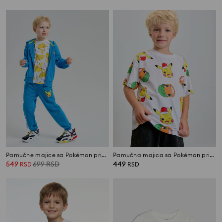
Pamučne majice sa Pokémon printom 2 pack
Pamučna majica sa Pokémon printom
549
699
RSD
449
RSD
RSD