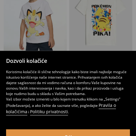
Dozvoli kolačiće
Pamučna majica sa printom Pokémon
Pamučna majica sa Pokémon printom
399
399
RSD
RSD
Koristimo kolačiće ili slične tehnologije kako biste imali najbolje moguće
iskustvo korišćenja naše internet stranice. Prihvatanjem svih kolačića
dajete saglasnost da mi vodimo računa o komforu Vaše kupovine na
osnovu Vaših interesovanja i navika, kao i da prikaz proizvoda i usluga
koje nudimo budu u skladu s Vašim potrebama.
Vaš izbor možete izmeniti u bilo kojem trenutku klikom na „Settings”
Pravila o
(Podešavanja), a ako želite da saznate više, pogledajte
kolačićima
Politiku privatnosti
i
.