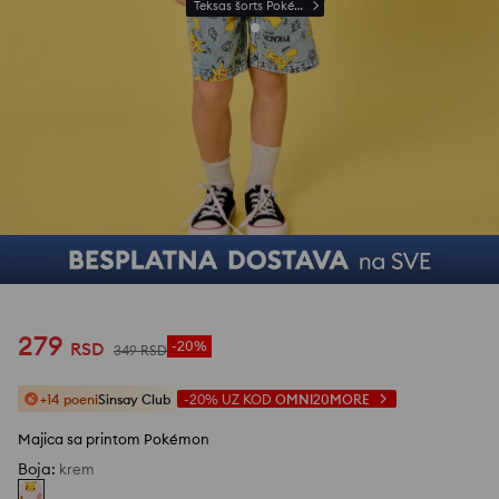
Teksas šorts Pokémon
279
RSD
-20%
349
RSD
+14 poeni
Sinsay Club
-20%
UZ KOD
OMNI20MORE
Majica sa printom Pokémon
Boja
:
krem