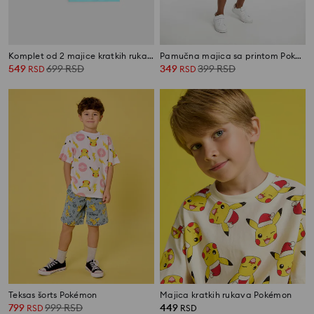
Komplet od 2 majice kratkih rukava Pokémon
Pamučna majica sa printom Pokémon
549
699
RSD
349
399
RSD
RSD
RSD
Teksas šorts Pokémon
Majica kratkih rukava Pokémon
799
999
RSD
449
RSD
RSD