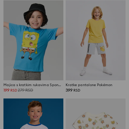
Majica s kratkim rukavima SpongeBob SquarePants
Kratke pantalone Pokémon
199
279
RSD
399
RSD
RSD