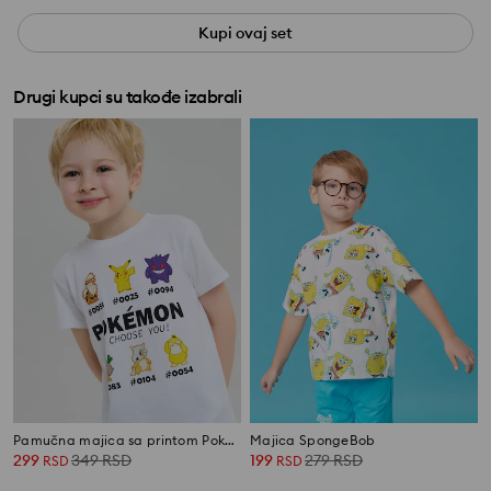
Kupi ovaj set
Drugi kupci su takođe izabrali
Pamučna majica sa printom Pokémon
Majica SpongeBob
299
349
RSD
199
279
RSD
RSD
RSD