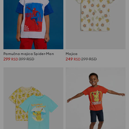
Pamučna majica Spider-Man
Majica
299
399
RSD
249
299
RSD
RSD
RSD