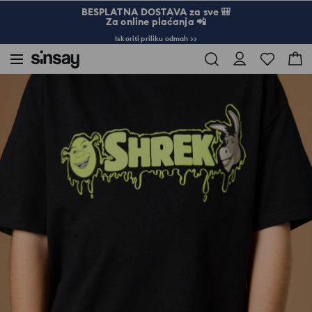
BESPLATNA DOSTAVA za sve 🎒
Za online plaćanja 📲
Iskoriti priliku odmah >>
Sinsay
Dete
Dečak 3-10
Majica kratkih rukava Shrek