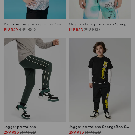
Pamučna majica sa printom SpongeBob SquarePants
Majica s tie-dye uzorkom SpongeBob SquarePants
199
449
RSD
199
299
RSD
RSD
RSD
Jogger pantalone
Jogger pantalone SpongeBob SquarePants
299
599
RSD
299
599
RSD
RSD
RSD