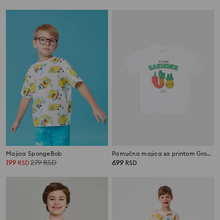
Majica SpongeBob
Pamučna majica sa printom Grow a Garden Roblox
199
279
RSD
699
RSD
RSD