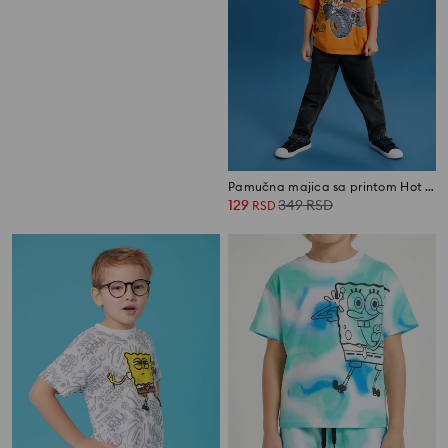
Pamučna loose majica sa printom
Pamučna majica sa printom Hot Wheels
149
299
RSD
129
349
RSD
RSD
RSD