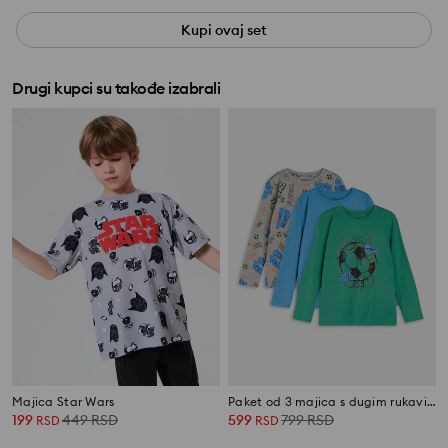
Kupi ovaj set
Drugi kupci su takođe izabrali
Majica Star Wars
Paket od 3 majica s dugim rukavima
199
449
RSD
599
799
RSD
RSD
RSD