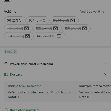
Veličina
Vodič za veličine
98 (2-3 G)
104 (3-4 G)
110 (4-5 G)
116 (5-6 G)
122 (6-7 G)
128 (7-8 G)
134 (8-9 G)
140 (9-10 G)
Shrek
Proveri dostupnost u radnjama
Dostava
Radnje
Uvek besplatno
Kurir/preuzimno mest
Većina paketa stiže u roku od 10 radnih dana
Većina paketa stiže u
Detalji >
Detalji >
Besplatan povraćaj