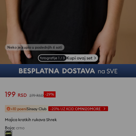
Kupi ovaj set
fotografije
1
/
3
199
RSD
-29%
279
RSD
+10 poeni
Sinsay Club
-20%
UZ KOD
OMNI20MORE
Majica kratkih rukava Shrek
Boja
:
crno