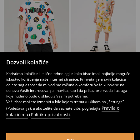
Dozvoli kolačiće
Majica Ninjago
Pamučna majica sa printom The Simpsons
749
199
299
RSD
RSD
RSD
Koristimo kolačiće ili slične tehnologije kako biste imali najbolje moguće
iskustvo korišćenja naše internet stranice. Prihvatanjem svih kolačića
dajete saglasnost da mi vodimo računa o komforu Vaše kupovine na
osnovu Vaših interesovanja i navika, kao i da prikaz proizvoda i usluga
koje nudimo budu u skladu s Vašim potrebama.
Vaš izbor možete izmeniti u bilo kojem trenutku klikom na „Settings”
Pravila o
(Podešavanja), a ako želite da saznate više, pogledajte
kolačićima
Politiku privatnosti
i
.