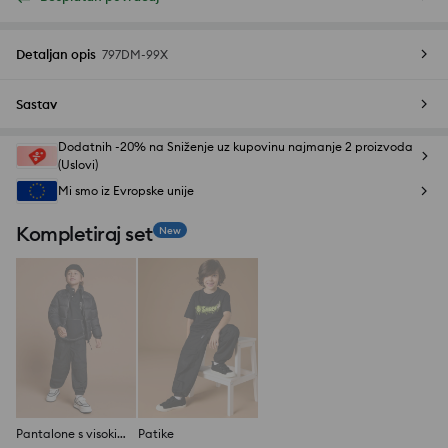
Detaljan opis
797DM-99X
Sastav
Dodatnih -20% na Sniženje uz kupovinu najmanje 2 proizvoda
(Uslovi)
Mi smo iz Evropske unije
Kompletiraj set
New
Pantalone s visokim sadržajem pamuka i cargo džepovima
Patike