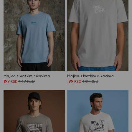
Majica s kratkim rukavima
Majica s kratkim rukavima
199
449
RSD
199
449
RSD
RSD
RSD