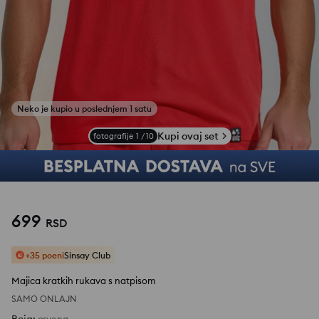
Kupi ovaj set
fotografije
1
/
10
699
RSD
+35 poeni
Sinsay Club
Majica kratkih rukava s natpisom
SAMO ONLAJN