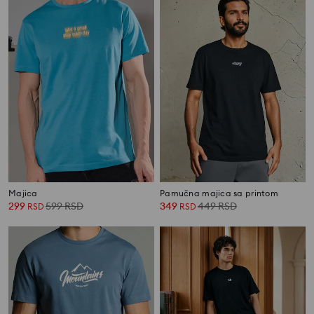
Majica
Pamučna majica sa printom
299
599
RSD
349
449
RSD
RSD
RSD