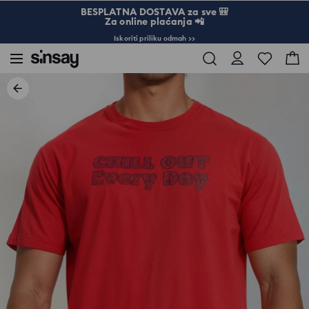
BESPLATNA DOSTAVA za sve 🎒
Za online plaćanja 📲
Iskoriti priliku odmah >>