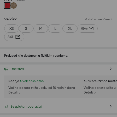
Boja
:
crvena
Veličina
Vodič za veličine
XS
S
M
L
XL
XXL
3XL
Proizvod nije dostupan u fizičkim radnjama.
Dostava
Radnje
Uvek besplatno
Kurir/preuzimno mest
Većina paketa stiže u roku od 10 radnih dana
Većina paketa stiže u
Detalji >
Detalji >
Besplatan povraćaj