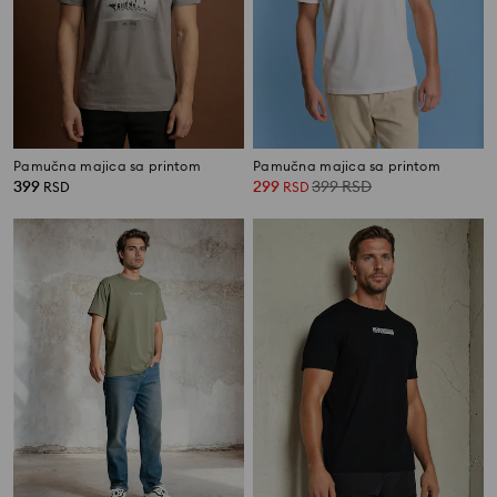
Pamučna majica sa printom
Pamučna majica sa printom
399
299
399
RSD
RSD
RSD