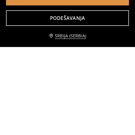
PODEŠAVANJA
MEN`S T-SHIRT
Pamučna majica sa natpisom
699
299
399
RSD
RSD
RSD
SRBIJA (SERBIA)
Majica
Pamučna majica sa natpisom
299
599
RSD
199
299
RSD
RSD
RSD