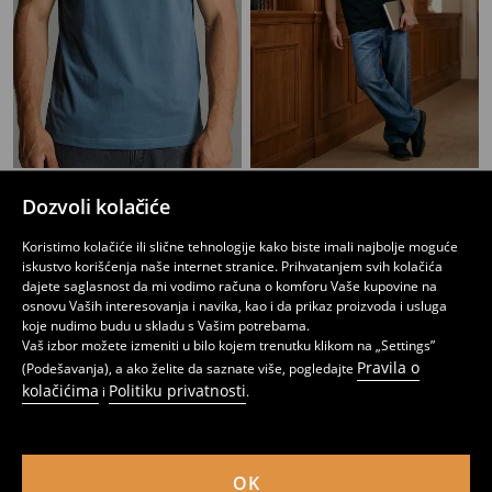
Majica sa printom
Pamučna majica sa natpisom XD
Dozvoli kolačiće
349
449
RSD
449
RSD
RSD
Koristimo kolačiće ili slične tehnologije kako biste imali najbolje moguće
iskustvo korišćenja naše internet stranice. Prihvatanjem svih kolačića
dajete saglasnost da mi vodimo računa o komforu Vaše kupovine na
osnovu Vaših interesovanja i navika, kao i da prikaz proizvoda i usluga
koje nudimo budu u skladu s Vašim potrebama.
Vaš izbor možete izmeniti u bilo kojem trenutku klikom na „Settings”
Pravila o
(Podešavanja), a ako želite da saznate više, pogledajte
kolačićima
Politiku privatnosti
i
.
OK