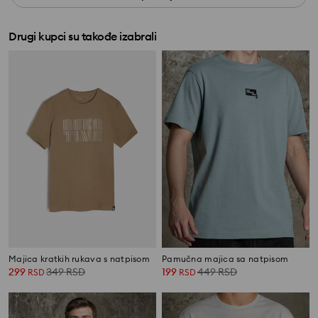
Drugi kupci su takođe izabrali
Majica kratkih rukava s natpisom
Pamučna majica sa natpisom
299
349
RSD
199
449
RSD
RSD
RSD