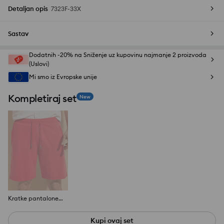
Detaljan opis
7323F-33X
Sastav
Dodatnih -20% na Sniženje uz kupovinu najmanje 2 proizvoda
(Uslovi)
Mi smo iz Evropske unije
Kompletiraj set
New
Kratke pantalone s vezicom za pritezanje oko struka
Kupi ovaj set