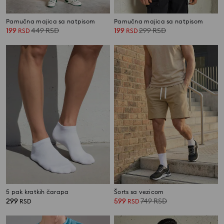
Pamučna majica sa natpisom
Pamučna majica sa natpisom
199
449
RSD
199
299
RSD
RSD
RSD
5 pak kratkih čarapa
Šorts sa vezicom
299
599
749
RSD
RSD
RSD