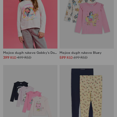
Majica dugih rukava Gabby's Dollhouse
Majica dugih rukava Bluey
399
499
RSD
599
699
RSD
RSD
RSD