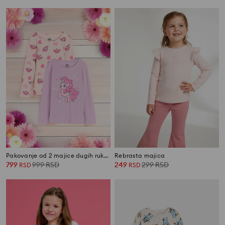
Pakovanje od 2 majice dugih rukava My Little Pony
Rebrasta majica
799
999
RSD
249
299
RSD
RSD
RSD