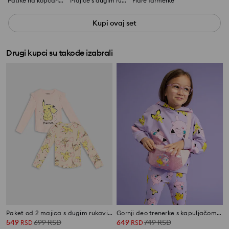
Patike na kopčanje čičkom
Majice s dugim rukavima 2 pakovanja
Flare farmerke
Kupi ovaj set
Drugi kupci su takođe izabrali
Paket od 2 majica s dugim rukavima Pokémon
Gornji deo trenerke s kapuljačom Pokémon
549
699
RSD
649
749
RSD
RSD
RSD