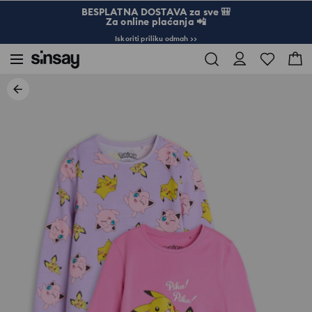
BESPLATNA DOSTAVA za sve 🎒
Za online plaćanja 📲
Iskoriti priliku odmah >>