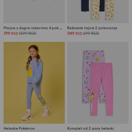
Majice s dugim rukavima 4 pak Gabby's Dollhouse
Rebraste tajice 2 pakovanja
799
1599
RSD
349
699
RSD
RSD
RSD
Helanke Pokémon
Komplet od 2 para helanki