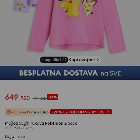
Kupi ovaj set
fotografije
1
/
7
649
RSD
-13%
749
RSD
+33 poeni
Sinsay Club
-20%
UZ KOD
OMNI20MORE
Majica dugih rukava Pokémon 2 pack
325 RSD
/
1 kom
Boja
:
roze