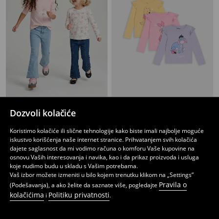
Pamučne majice sa dugim rukavima sa motivom mašne 2 pack
Pamuk majice sa printom 3 pack
Dozvoli kolačiće
649
1199
RSD
RSD
Koristimo kolačiće ili slične tehnologije kako biste imali najbolje moguće
iskustvo korišćenja naše internet stranice. Prihvatanjem svih kolačića
dajete saglasnost da mi vodimo računa o komforu Vaše kupovine na
osnovu Vaših interesovanja i navika, kao i da prikaz proizvoda i usluga
koje nudimo budu u skladu s Vašim potrebama.
Vaš izbor možete izmeniti u bilo kojem trenutku klikom na „Settings”
Pravila o
(Podešavanja), a ako želite da saznate više, pogledajte
kolačićima
Politiku privatnosti
i
.