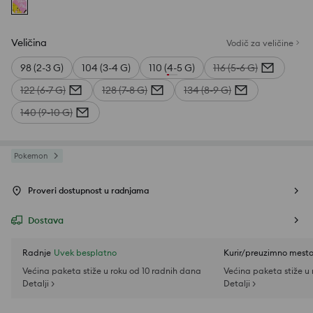
Veličina
Vodič za veličine
98 (2-3 G)
104 (3-4 G)
110 (4-5 G)
116 (5-6 G)
122 (6-7 G)
128 (7-8 G)
134 (8-9 G)
140 (9-10 G)
Pokemon
Proveri dostupnost u radnjama
Dostava
Radnje
Uvek besplatno
Kurir/preuzimno mest
Većina paketa stiže u roku od 10 radnih dana
Većina paketa stiže u
Detalji >
Detalji >