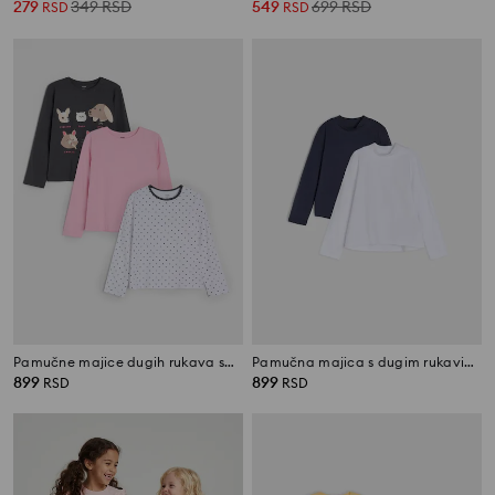
279
349
RSD
549
699
RSD
RSD
RSD
Pamučne majice dugih rukava sa motivom životinja 3 pack
Pamučna majica s dugim rukavima 2 pack
899
899
RSD
RSD