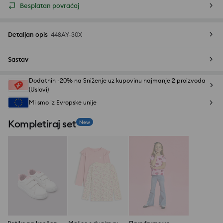
Besplatan povraćaj
Detaljan opis
448AY-30X
Sastav
Dodatnih -20% na Sniženje uz kupovinu najmanje 2 proizvoda
(Uslovi)
Mi smo iz Evropske unije
Kompletiraj set
New