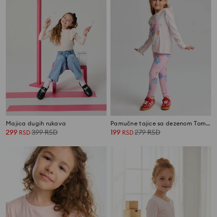
Majica dugih rukava
Pamučne tajice sa dezenom Tom and Jerry
299
399
RSD
199
279
RSD
RSD
RSD