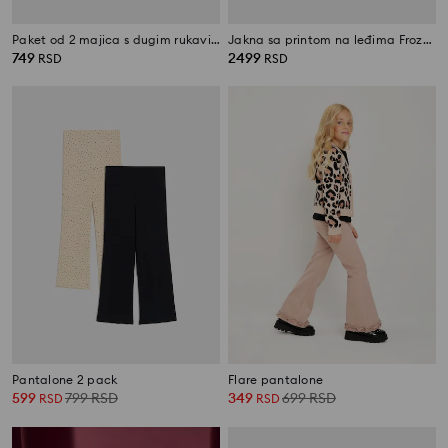
Paket od 2 majica s dugim rukavima
Jakna sa printom na leđima Frozen
749
2499
RSD
RSD
Pantalone 2 pack
Flare pantalone
599
799
RSD
349
699
RSD
RSD
RSD