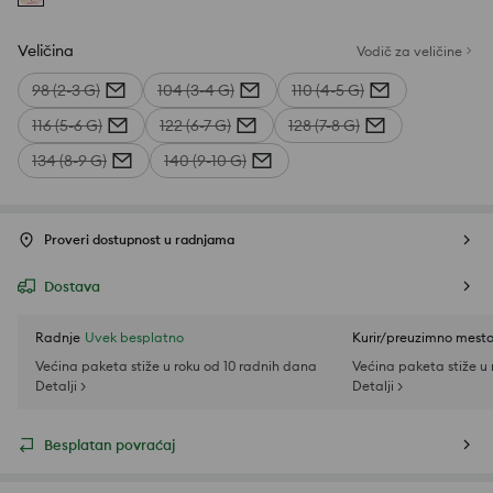
Veličina
Vodič za veličine
98 (2-3 G)
104 (3-4 G)
110 (4-5 G)
116 (5-6 G)
122 (6-7 G)
128 (7-8 G)
134 (8-9 G)
140 (9-10 G)
Proveri dostupnost u radnjama
Dostava
Radnje
Uvek besplatno
Kurir/preuzimno mest
Većina paketa stiže u roku od 10 radnih dana
Većina paketa stiže u
Detalji >
Detalji >
Besplatan povraćaj