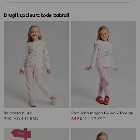
Drugi kupci su takođe izabrali
Rebrasta bluza
Pamučna majica Gokko x Tom and Jerry
349
449
RSD
349
449
RSD
RSD
RSD