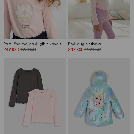
Pamučna majica dugih rukava sa sjajnim cvetnim printom i volanima
Bodi dugih rukava
249
499
RSD
249
499
RSD
RSD
RSD