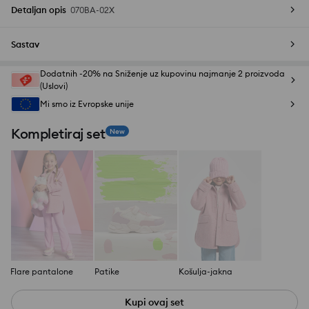
Detaljan opis
070BA-02X
Sastav
Dodatnih -20% na Sniženje uz kupovinu najmanje 2 proizvoda
(Uslovi)
Mi smo iz Evropske unije
Kompletiraj set
New
Flare pantalone
Patike
Košulja-jakna
Kupi ovaj set