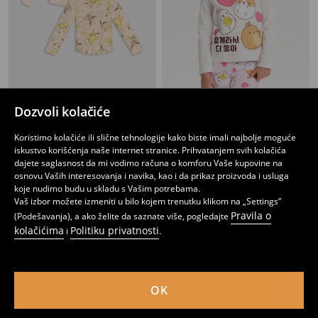
Dozvoli kolačiće
Paket od 2 majica s dugim rukavima Pokémon
Majica dugih rukava Molang
549
699
RSD
549
RSD
RSD
Koristimo kolačiće ili slične tehnologije kako biste imali najbolje moguće
iskustvo korišćenja naše internet stranice. Prihvatanjem svih kolačića
dajete saglasnost da mi vodimo računa o komforu Vaše kupovine na
osnovu Vaših interesovanja i navika, kao i da prikaz proizvoda i usluga
koje nudimo budu u skladu s Vašim potrebama.
Vaš izbor možete izmeniti u bilo kojem trenutku klikom na „Settings”
Pravila o
(Podešavanja), a ako želite da saznate više, pogledajte
kolačićima
Politiku privatnosti
i
.
OK