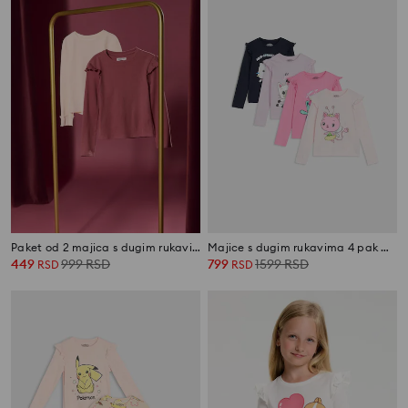
Paket od 2 majica s dugim rukavima
Majice s dugim rukavima 4 pak Gabby's Dollhouse
449
999
RSD
799
1599
RSD
RSD
RSD