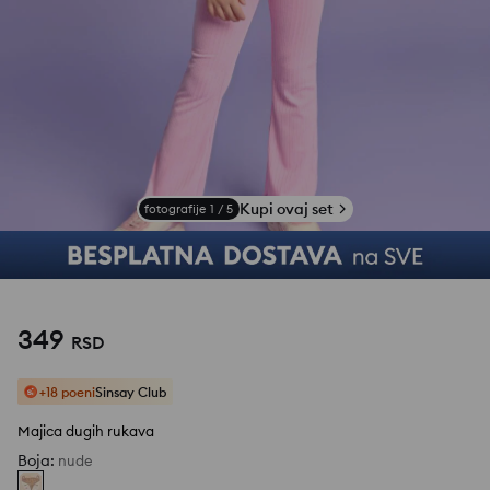
Kupi ovaj set
fotografije
1
/
5
349
RSD
+18 poeni
Sinsay Club
Majica dugih rukava
Boja
:
nude