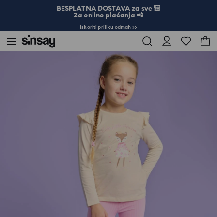
BESPLATNA DOSTAVA za sve 🎒
Za online plaćanja 📲
Iskoriti priliku odmah >>
Sinsay
Dete
Devojčica 3-10
Majica dugih rukava