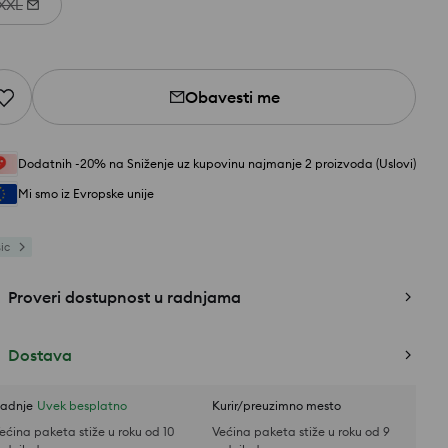
XXL
Obavesti me
Dodatnih -20% na Sniženje uz kupovinu najmanje 2 proizvoda (Uslovi)
Mi smo iz Evropske unije
ic
Proveri dostupnost u radnjama
Dostava
adnje
Uvek besplatno
Kurir/preuzimno mesto
ećina paketa stiže u roku od 10
Većina paketa stiže u roku od 9