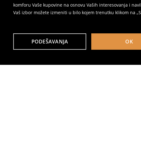
komforu Vaše kupovine na osnovu Vaših interesovanja i navi
Vaš izbor možete izmeniti u bilo kojem trenutku klikom na „Se
PODEŠAVANJA
OK