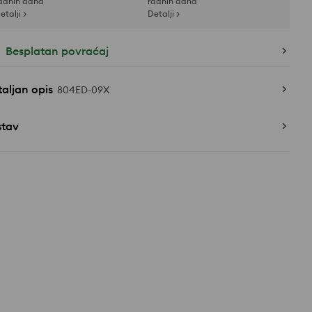
adnih dana
radnih dana
etalji >
Detalji >
Besplatan povraćaj
aljan opis
804ED-09X
stav