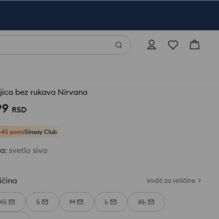
jica bez rukava Nirvana
99
RSD
+45 poeni
Sinsay Club
ja
:
svetlo siva
ičina
Vodič za veličine
XS
S
M
L
XL