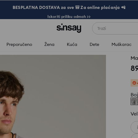
BESPLATNA DOSTAVA za sve 🎒 Za online plaćanja 📲
Iskoriti priliku odmah >>
Traži
Preporučeno
Žena
Kuća
Dete
Muškarac
Ma
8
Bo
Vel