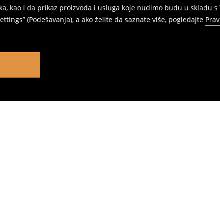
ka, kao i da prikaz proizvoda i usluga koje nudimo budu u skladu 
ttings” (Podešavanja), a ako želite da saznate više, pogledajte
Prav