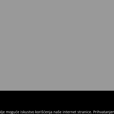
jbolje moguće iskustvo korišćenja naše internet stranice. Prihvatan