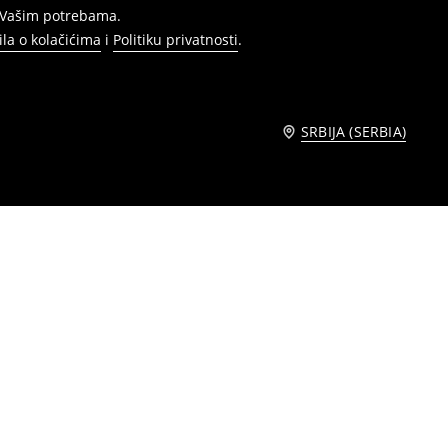
s Vašim potrebama.
ila o kolačićima
i
Politiku privatnosti
.
SRBIJA (SERBIA)