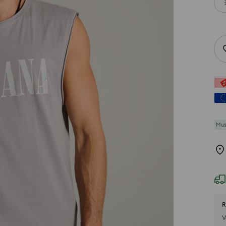
Mus
R
V