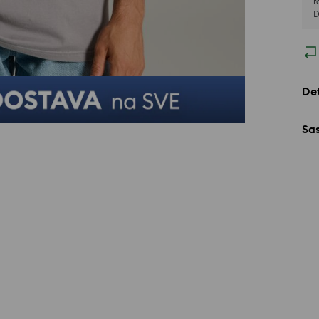
r
D
Det
Sa