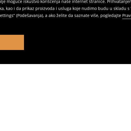
jbolje moguće iskustvo korišćenja naše internet stranice. Prihvatan
ka, kao i da prikaz proizvoda i usluga koje nudimo budu u skladu 
ttings” (Podešavanja), a ako želite da saznate više, pogledajte
Prav