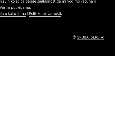
jem svih kolačića dajete saglasnost da mi vodimo računa o
s Vašim potrebama.
ila o kolačićima
i
Politiku privatnosti
.
SRBIJA (SERBIA)