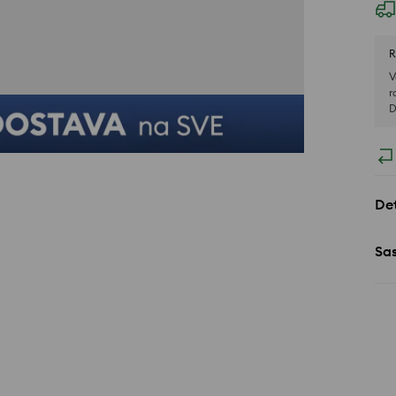
R
V
r
D
Det
Sa