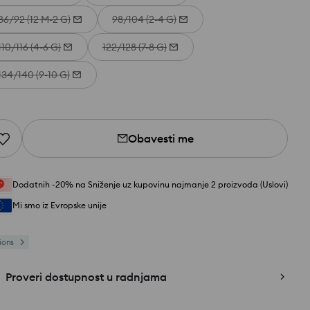
86/92 (12 M-2 G)
98/104 (2-4 G)
110/116 (4-6 G)
122/128 (7-8 G)
134/140 (9-10 G)
Obavesti me
Dodatnih -20% na Sniženje uz kupovinu najmanje 2 proizvoda (Uslovi)
Mi smo iz Evropske unije
ions
Proveri dostupnost u radnjama