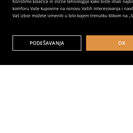
Koristimo kolačiće ili slične tehnologije kako biste imali na
komforu Vaše kupovine na osnovu Vaših interesovanja i navi
Vaš izbor možete izmeniti u bilo kojem trenutku klikom na „Se
PODEŠAVANJA
OK