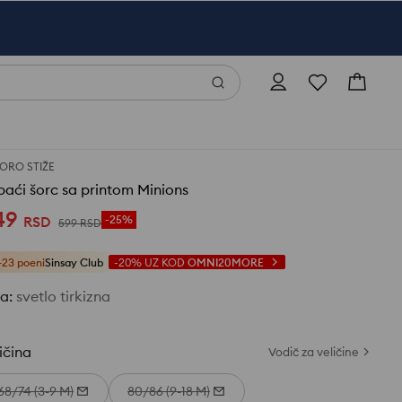
ORO STIŽE
aći šorc sa printom Minions
49
RSD
-25%
599
RSD
+23 poeni
Sinsay Club
-20%
UZ KOD
OMNI20MORE
ja
:
svetlo tirkizna
ičina
Vodič za veličine
68/74 (3-9 M)
80/86 (9-18 M)