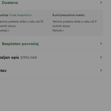
Dostava
adnje
Uvek besplatno
Kurir/preuzimno mesto
ećina paketa stiže u roku od 10
Većina paketa stiže u roku od 9
adnih dana
radnih dana
etalji >
Detalji >
Besplatan povraćaj
aljan opis
219IG-06X
stav