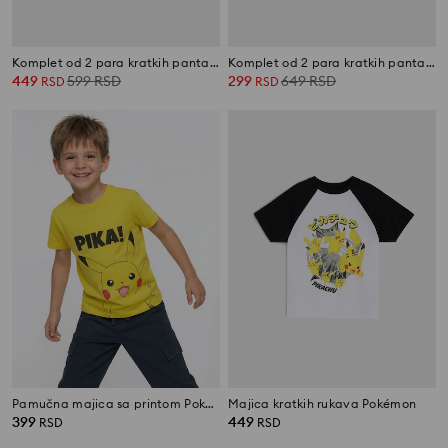
Komplet od 2 para kratkih pantalona
Komplet od 2 para kratkih pantalona
449
599
RSD
299
649
RSD
RSD
RSD
Pamučna majica sa printom Pokemon
Majica kratkih rukava Pokémon
399
449
RSD
RSD