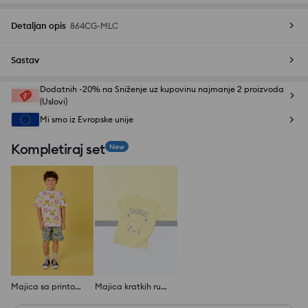
Detaljan opis
864CG-MLC
Sastav
Dodatnih -20% na Sniženje uz kupovinu najmanje 2 proizvoda
(Uslovi)
Mi smo iz Evropske unije
Kompletiraj set
New
Majica sa printom Pokémon
Majica kratkih rukava Pokémon