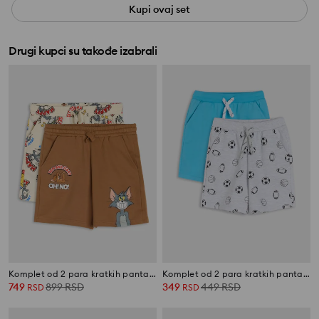
Kupi ovaj set
Drugi kupci su takođe izabrali
Komplet od 2 para kratkih pantalona Tom and Jerry
Komplet od 2 para kratkih pantalona
749
899
RSD
349
449
RSD
RSD
RSD