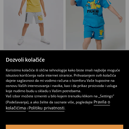
Kratke pantalone Pokémon
Kratke pantalone Pokémon
Dozvoli kolačiće
399
449
599
RSD
RSD
RSD
Koristimo kolačiće ili slične tehnologije kako biste imali najbolje moguće
iskustvo korišćenja naše internet stranice. Prihvatanjem svih kolačića
dajete saglasnost da mi vodimo računa o komforu Vaše kupovine na
osnovu Vaših interesovanja i navika, kao i da prikaz proizvoda i usluga
koje nudimo budu u skladu s Vašim potrebama.
Vaš izbor možete izmeniti u bilo kojem trenutku klikom na „Settings”
Pravila o
(Podešavanja), a ako želite da saznate više, pogledajte
kolačićima
Politiku privatnosti
i
.