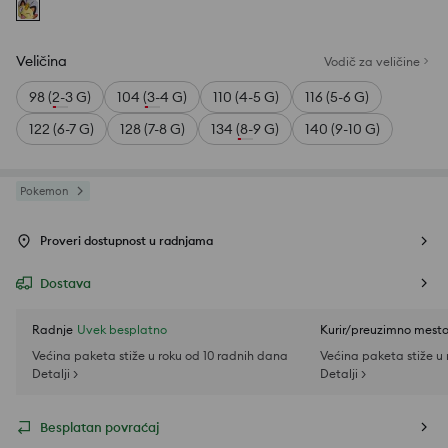
Veličina
Vodič za veličine
98 (2-3 G)
104 (3-4 G)
110 (4-5 G)
116 (5-6 G)
122 (6-7 G)
128 (7-8 G)
134 (8-9 G)
140 (9-10 G)
Pokemon
Proveri dostupnost u radnjama
Dostava
Radnje
Uvek besplatno
Kurir/preuzimno mest
Većina paketa stiže u roku od 10 radnih dana
Većina paketa stiže u
Detalji >
Detalji >
Besplatan povraćaj