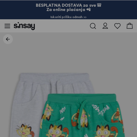
BESPLATNA DOSTAVA za sve 🎒
Za online plaćanja 📲
Iskoriti priliku odmah >>