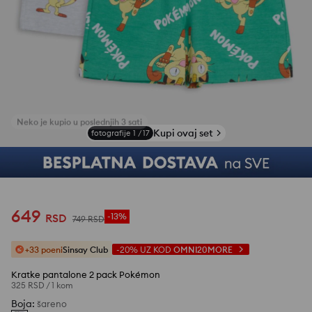
Kupi ovaj set
fotografije
1
/
17
649
RSD
-13%
749
RSD
+33 poeni
Sinsay Club
-20%
UZ KOD
OMNI20MORE
Kratke pantalone 2 pack Pokémon
325 RSD
/
1 kom
Boja
:
šareno