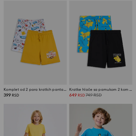
Komplet od 2 para kratkih pantalona Hot Wheels
Kratke hlače sa pamukom 2 kom Pokémon
399
649
749
RSD
RSD
RSD