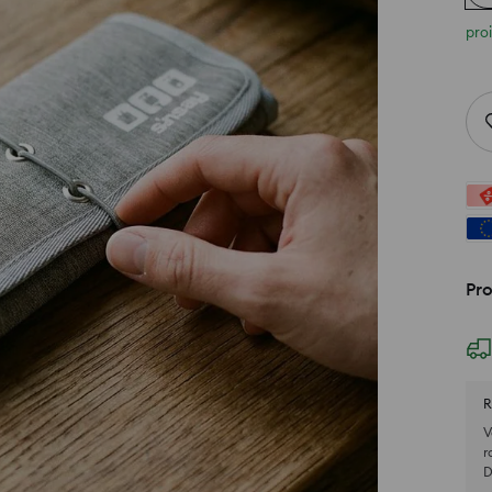
pro
Pro
R
V
r
D