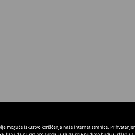
jbolje moguće iskustvo korišćenja naše internet stranice. Prihvatan
ka, kao i da prikaz proizvoda i usluga koje nudimo budu u skladu 