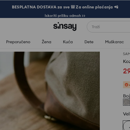
BESPLATNA DOSTAVA za sve 🎒 Za online plaćanja 📲
Iskoriti priliku odmah >>
Traži
Preporučeno
Žena
Kuća
Dete
Muškarac
SA
Ko
2
Bo
Vel