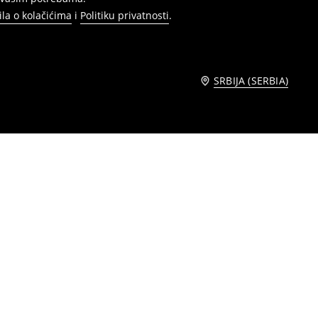
ila o kolačićima
i
Politiku privatnosti
.
SRBIJA (SERBIA)