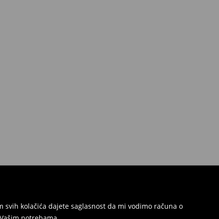
jem svih kolačića dajete saglasnost da mi vodimo računa o
s Vašim potrebama.