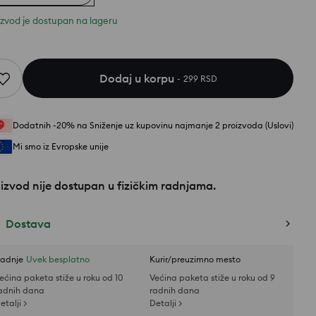
izvod je dostupan na lageru
Dodaj u korpu
299 RSD
Dodatnih -20% na Sniženje uz kupovinu najmanje 2 proizvoda (Uslovi)
Mi smo iz Evropske unije
izvod nije dostupan u fizičkim radnjama.
Dostava
adnje
Uvek besplatno
Kurir/preuzimno mesto
ećina paketa stiže u roku od 10
Većina paketa stiže u roku od 9
adnih dana
radnih dana
etalji >
Detalji >