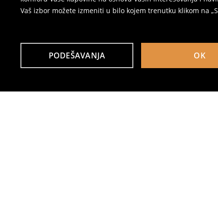
Vaš izbor možete izmeniti u bilo kojem trenutku klikom na „Se
PODEŠAVANJA
OK