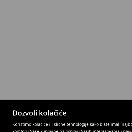
Dozvoli kolačiće
Koristimo kolačiće ili slične tehnologije kako biste imali na
komforu Vaše kupovine na osnovu Vaših interesovanja i navi