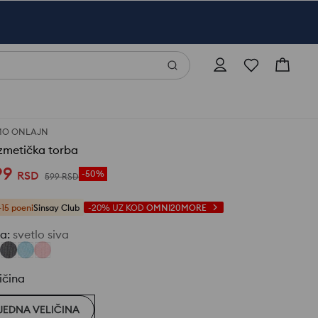
MO ONLAJN
zmetička torba
99
RSD
-50%
599
RSD
+15 poeni
Sinsay Club
-20%
UZ KOD
OMNI20MORE
ja
:
svetlo siva
ičina
JEDNA VELIČINA