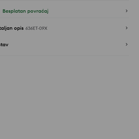
Besplatan povraćaj
aljan opis
636ET-09X
stav