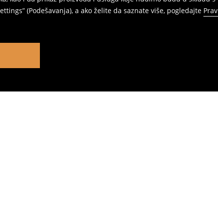
ttings” (Podešavanja), a ako želite da saznate više, pogledajte
Prav