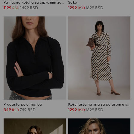
Pamucna košulja sa čipkanim završetkom rukava
Sako
1199
1499
RSD
1299
1699
RSD
RSD
RSD
Prugasta polo majica
Košuljasta haljina sa pojasom u struku i pamukom
349
749
RSD
1299
1699
RSD
RSD
RSD