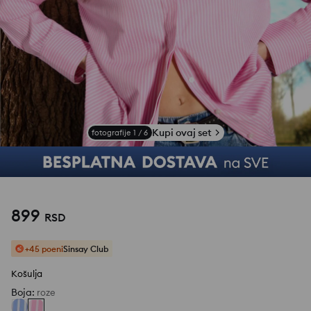
Kupi ovaj set
fotografije
1
/
6
899
RSD
+45 poeni
Sinsay Club
Košulja
Boja
:
roze