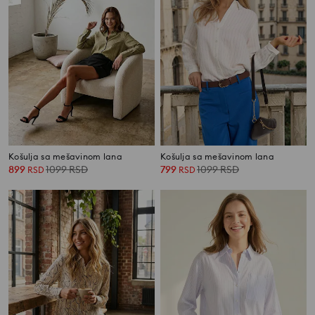
Košulja sa mešavinom lana
Košulja sa mešavinom lana
899
1099
RSD
799
1099
RSD
RSD
RSD