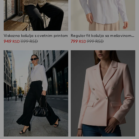
Viskozna košulja s cvetnim printom
Regular fit košulja sa mešavinom lana
949
1199
RSD
799
999
RSD
RSD
RSD