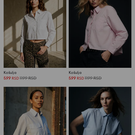
Košulja
Košulja
599
1199
RSD
599
1199
RSD
RSD
RSD