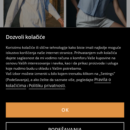
Dozvoli kolačiće
Košulja s džepovima
Kratka košulja
749
1499
RSD
749
949
RSD
RSD
RSD
Koristimo kolačiće ili slične tehnologije kako biste imali najbolje moguće
iskustvo korišćenja naše internet stranice. Prihvatanjem svih kolačića
dajete saglasnost da mi vodimo računa o komforu Vaše kupovine na
osnovu Vaših interesovanja i navika, kao i da prikaz proizvoda i usluga
koje nudimo budu u skladu s Vašim potrebama.
Vaš izbor možete izmeniti u bilo kojem trenutku klikom na „Settings”
Pravila o
(Podešavanja), a ako želite da saznate više, pogledajte
kolačićima
Politiku privatnosti
i
.
OK
PODEŠAVANJA