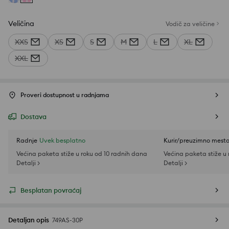
Veličina
Vodič za veličine
XXS
XS
S
M
L
XL
XXL
Proveri dostupnost u radnjama
Dostava
Radnje
Uvek besplatno
Kurir/preuzimno mest
Većina paketa stiže u roku od 10 radnih dana
Većina paketa stiže u
Detalji >
Detalji >
Besplatan povraćaj
Detaljan opis
749AS-30P