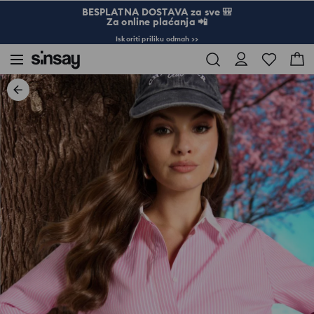
BESPLATNA DOSTAVA za sve 🎒
Za online plaćanja 📲
Iskoriti priliku odmah >>