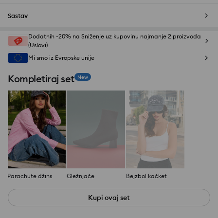
Sastav
Dodatnih -20% na Sniženje uz kupovinu najmanje 2 proizvoda
(Uslovi)
Mi smo iz Evropske unije
Kompletiraj set
New
Parachute džins
Gležnjače
Bejzbol kačket
Kupi ovaj set