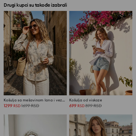
Drugi kupci su takođe izabrali
Košulja sa mešavinom lana i vezanjem na leđima
Košulja od viskoze
1299
1699
RSD
699
899
RSD
RSD
RSD