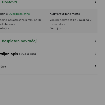
Dostava
adnje
Uvek besplatno
Kurir/preuzimno mesto
ećina paketa stiže u roku od 10
Većina paketa stiže u roku od 9
adnih dana
radnih dana
etalji >
Detalji >
Besplatan povraćaj
aljan opis
086EX-08X
stav