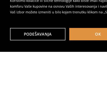
Koristimo kolačiće ili slične tehnologije kako biste imali na
komforu Vaše kupovine na osnovu Vaših interesovanja i navi
Vaš izbor možete izmeniti u bilo kojem trenutku klikom na „Se
PODEŠAVANJA
OK