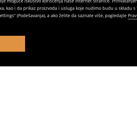
jbolje moguće iskustvo korišćenja naše internet stranice. Prihvatan
ka, kao i da prikaz proizvoda i usluga koje nudimo budu u skladu 
ttings” (Podešavanja), a ako želite da saznate više, pogledajte
Prav