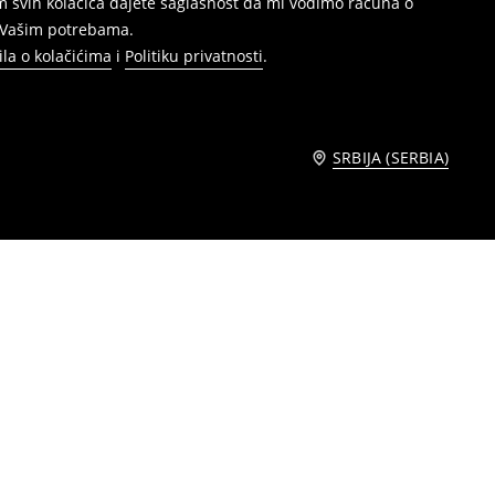
jem svih kolačića dajete saglasnost da mi vodimo računa o
s Vašim potrebama.
ila o kolačićima
i
Politiku privatnosti
.
SRBIJA (SERBIA)