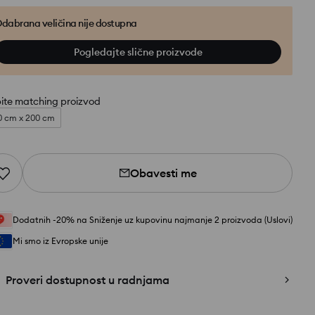
dabrana veličina nije dostupna
Pogledajte slične proizvode
ite matching proizvod
0 cm x 200 cm
Obavesti me
Dodatnih -20% na Sniženje uz kupovinu najmanje 2 proizvoda (Uslovi)
Mi smo iz Evropske unije
Proveri dostupnost u radnjama