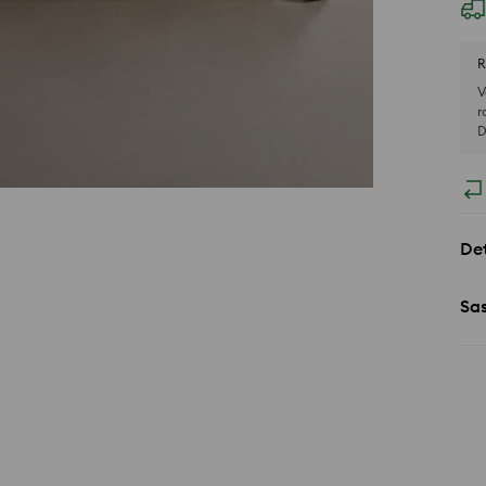
R
V
r
D
Det
Sa