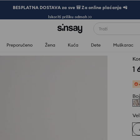
BESPLATNA DOSTAVA za sve 🎒 Za online plaćanja 📲
Iskoriti priliku odmah >>
Traži
Preporučeno
Žena
Kuća
Dete
Muškarac
Kom
1 
Bo
Vel