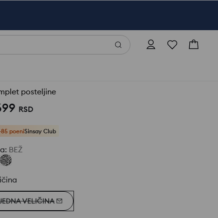
plet posteljine
699
RSD
+85 poeni
Sinsay Club
ja
:
BEŽ
ičina
JEDNA VELIČINA