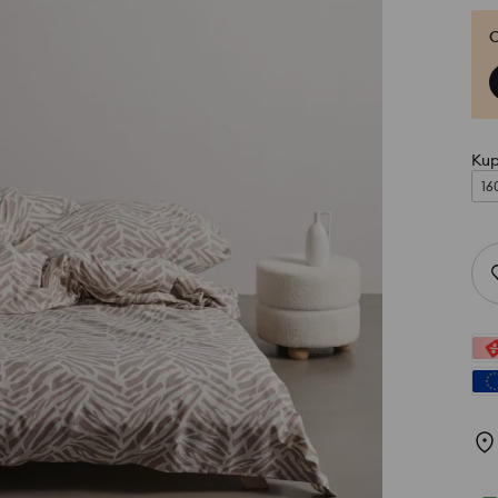
O
Kup
16