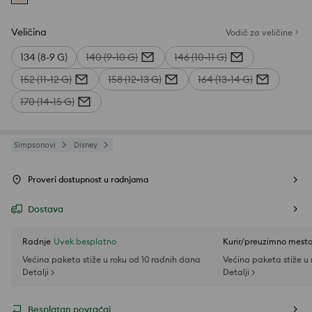
Veličina
Vodič za veličine
134 (8-9 G)
140 (9-10 G)
146 (10-11 G)
152 (11-12 G)
158 (12-13 G)
164 (13-14 G)
170 (14-15 G)
Simpsonovi
Disney
Proveri dostupnost u radnjama
Dostava
Radnje
Uvek besplatno
Kurir/preuzimno mest
Većina paketa stiže u roku od 10 radnih dana
Većina paketa stiže u
Detalji >
Detalji >
Besplatan povraćaj