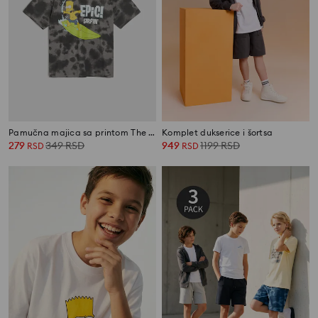
Pamučna majica sa printom The Simpsons
Komplet dukserice i šortsa
279
349
RSD
949
1199
RSD
RSD
RSD