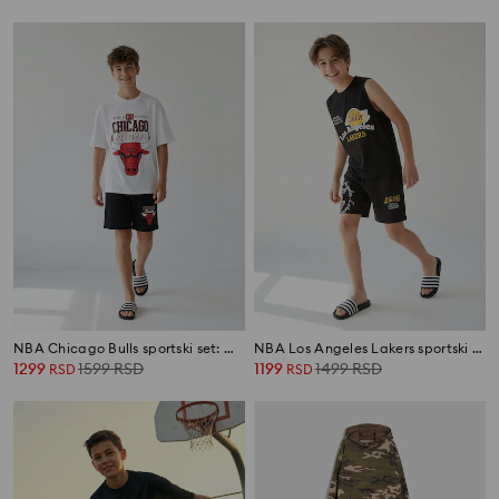
NBA Chicago Bulls sportski set: majica i šorc
NBA Los Angeles Lakers sportski set: majica bez rukava i šorc
1299
1599
RSD
1199
1499
RSD
RSD
RSD