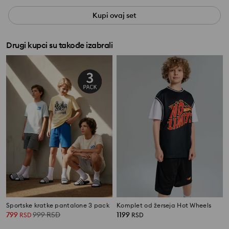
Kupi ovaj set
Drugi kupci su takođe izabrali
Sportske kratke pantalone 3 pack
Komplet od žerseja Hot Wheels
799
999
RSD
1199
RSD
RSD