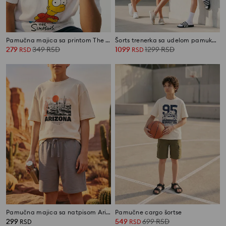
Pamučna majica sa printom The Simpsons
Šorts trenerka sa udelom pamuka 3 pack
279
349
RSD
1099
1299
RSD
RSD
RSD
Pamučna majica sa natpisom Arizona
Pamučne cargo šortse
299
549
699
RSD
RSD
RSD