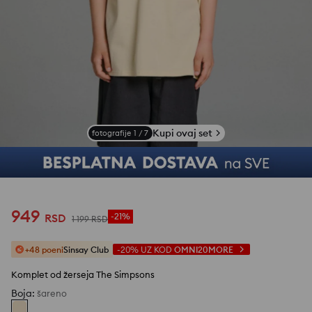
Kupi ovaj set
fotografije
1
/
7
949
RSD
-21%
1 199
RSD
+48 poeni
Sinsay Club
-20%
UZ KOD
OMNI20MORE
Komplet od žerseja The Simpsons
Boja
:
šareno