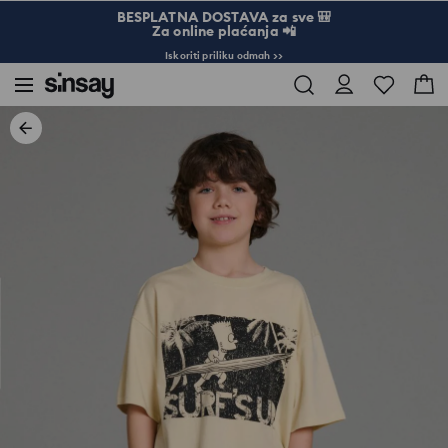
BESPLATNA DOSTAVA za sve 🎒
Za online plaćanja 📲
Iskoriti priliku odmah >>