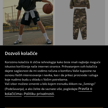
Oversize sportski komplet sa reflektujućim elementima Active
Komplet sa pamukom duks i pantalone
Dozvoli kolačiće
899
1699
RSD
RSD
Koristimo kolačiće ili slične tehnologije kako biste imali najbolje moguće
iskustvo korišćenja naše internet stranice. Prihvatanjem svih kolačića
dajete saglasnost da mi vodimo računa o komforu Vaše kupovine na
osnovu Vaših interesovanja i navika, kao i da prikaz proizvoda i usluga
koje nudimo budu u skladu s Vašim potrebama.
Vaš izbor možete izmeniti u bilo kojem trenutku klikom na „Settings”
Pravila o
(Podešavanja), a ako želite da saznate više, pogledajte
kolačićima
Politiku privatnosti
i
.