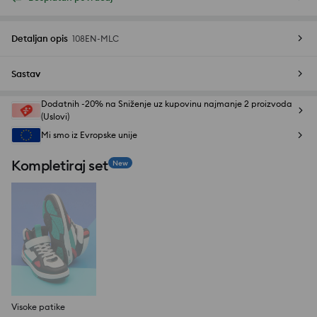
Detaljan opis
108EN-MLC
Sastav
Dodatnih -20% na Sniženje uz kupovinu najmanje 2 proizvoda
(Uslovi)
Mi smo iz Evropske unije
Kompletiraj set
New
Visoke patike