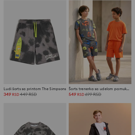
Ludi šorts sa printom The Simpsons
Šorts trenerka sa udelom pamuka 2 pack
349
449
RSD
549
699
RSD
RSD
RSD