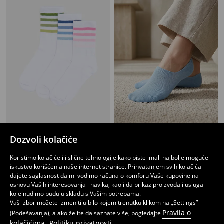
Pamučne čarape 3 pakovanja
Kratke čarape 5 pakovanja
Dozvoli kolačiće
149
199
RSD
399
RSD
RSD
Koristimo kolačiće ili slične tehnologije kako biste imali najbolje moguće
iskustvo korišćenja naše internet stranice. Prihvatanjem svih kolačića
dajete saglasnost da mi vodimo računa o komforu Vaše kupovine na
osnovu Vaših interesovanja i navika, kao i da prikaz proizvoda i usluga
koje nudimo budu u skladu s Vašim potrebama.
Vaš izbor možete izmeniti u bilo kojem trenutku klikom na „Settings”
Pravila o
(Podešavanja), a ako želite da saznate više, pogledajte
kolačićima
Politiku privatnosti
i
.