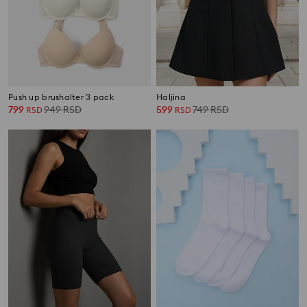
Push up brushalter 3 pack
Haljina
799
949
RSD
599
749
RSD
RSD
RSD