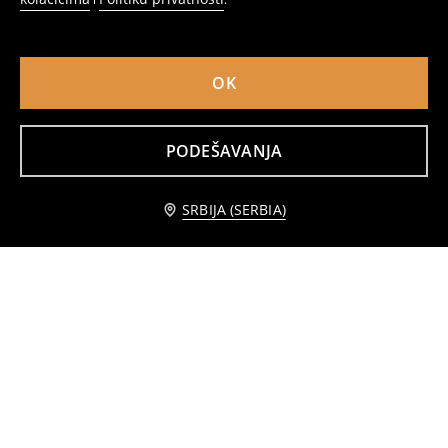
OK
PODEŠAVANJA
Komplet od 5 para čarapa
Jednobojne čarape – pakovanje od 5 komada
279
349
RSD
449
RSD
RSD
SRBIJA (SERBIA)