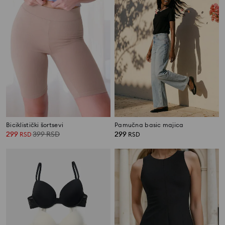
Biciklistički šortsevi
Pamučna basic majica
299
399
RSD
299
RSD
RSD