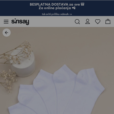
BESPLATNA DOSTAVA za sve 🎒
Za online plaćanja 📲
Iskoriti priliku odmah >>