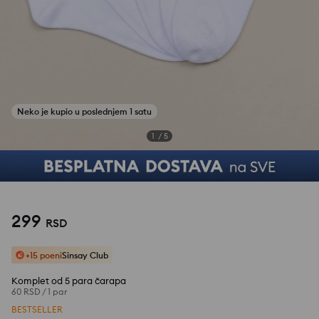
1
/
5
299
RSD
+15 poeni
Sinsay Club
Komplet od 5 para čarapa
60 RSD
/
1 par
BESTSELLER