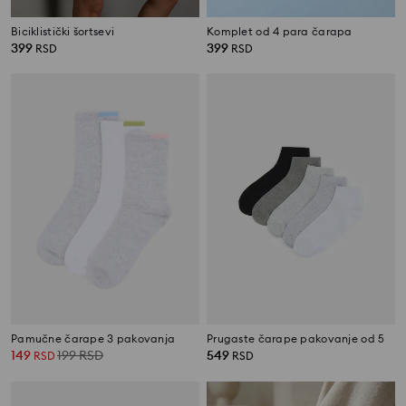
Biciklistički šortsevi
Komplet od 4 para čarapa
399
399
RSD
RSD
Pamučne čarape 3 pakovanja
Prugaste čarape pakovanje od 5
149
199
RSD
549
RSD
RSD