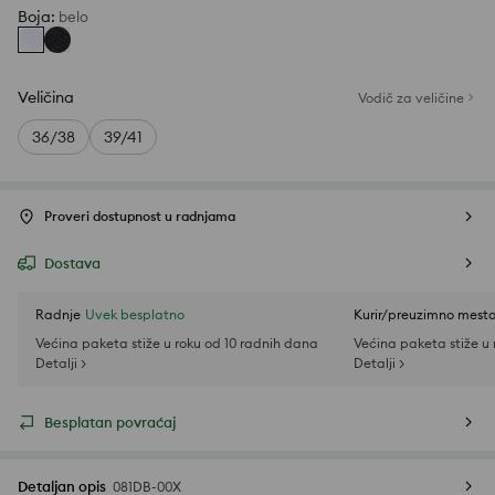
Boja
:
belo
Veličina
Vodič za veličine
36/38
39/41
Proveri dostupnost u radnjama
Dostava
Radnje
Uvek besplatno
Kurir/preuzimno mest
Većina paketa stiže u roku od 10 radnih dana
Većina paketa stiže u
Detalji >
Detalji >
Besplatan povraćaj
Detaljan opis
081DB-00X