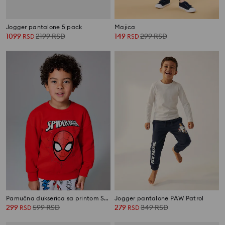
Jogger pantalone 5 pack
Majica
1099
2199
RSD
149
299
RSD
RSD
RSD
Pamučna dukserica sa printom Spider-Man
Jogger pantalone PAW Patrol
299
599
RSD
279
349
RSD
RSD
RSD