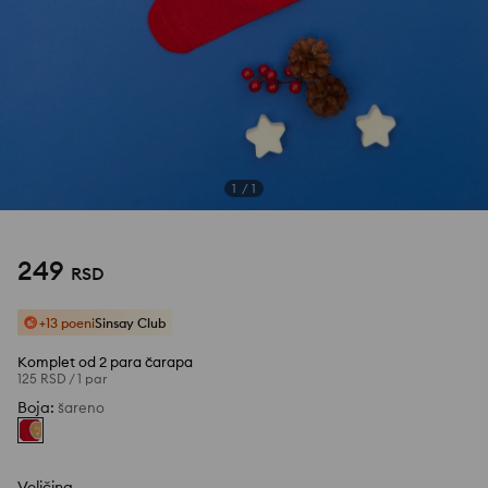
1
/
1
249
RSD
+13 poeni
Sinsay Club
Komplet od 2 para čarapa
125 RSD
/
1 par
Boja
:
šareno
Veličina