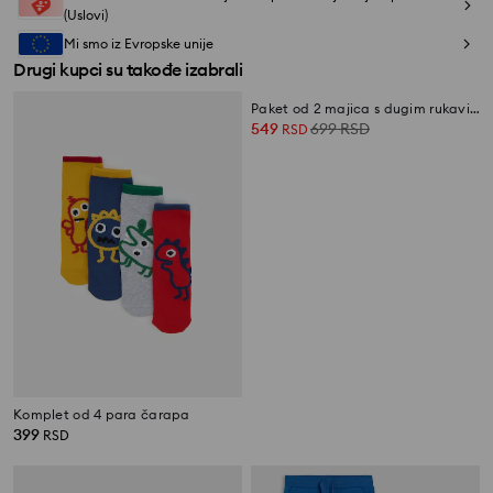
(Uslovi)
Mi smo iz Evropske unije
Drugi kupci su takođe izabrali
Komplet od 4 para čarapa
Paket od 2 majica s dugim rukavima SpongeBob
399
549
699
RSD
RSD
RSD