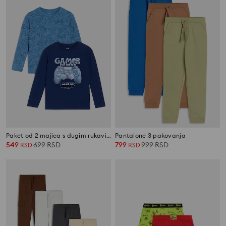
Paket od 2 majica s dugim rukavima
Pantalone 3 pakovanja
549
699
RSD
799
999
RSD
RSD
RSD