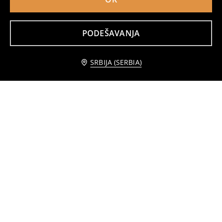
PODEŠAVANJA
Dvodelna pidžama Jurassic Park
Rukavice bez prstiju
449
649
RSD
449
RSD
RSD
SRBIJA (SERBIA)
Rukavice, pakovanje od 3 komada
Pokémon bokserice, pakovanje od 2 komada
349
349
399
RSD
RSD
RSD