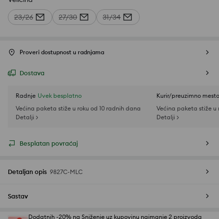
23/26
27/30
31/34
Proveri dostupnost u radnjama
Dostava
Radnje
Uvek besplatno
Kurir/preuzimno mest
Većina paketa stiže u roku od 10 radnih dana
Većina paketa stiže u
Detalji >
Detalji >
Besplatan povraćaj
Detaljan opis
9827C-MLC
Sastav
Dodatnih -20% na Sniženje uz kupovinu najmanje 2 proizvoda