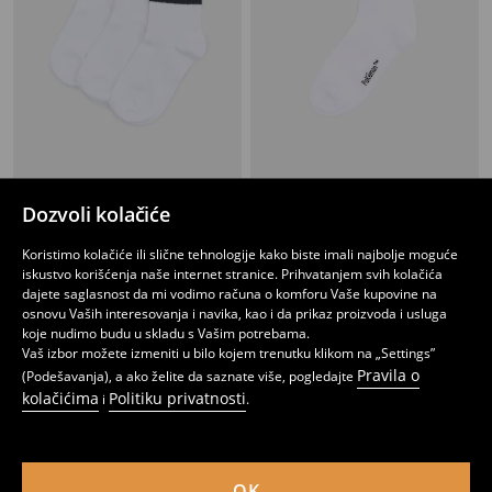
Pamučne čarape 3 pakovanja
rebraste čarape Pokémon
Dozvoli kolačiće
299
299
RSD
RSD
Koristimo kolačiće ili slične tehnologije kako biste imali najbolje moguće
iskustvo korišćenja naše internet stranice. Prihvatanjem svih kolačića
dajete saglasnost da mi vodimo računa o komforu Vaše kupovine na
osnovu Vaših interesovanja i navika, kao i da prikaz proizvoda i usluga
koje nudimo budu u skladu s Vašim potrebama.
Vaš izbor možete izmeniti u bilo kojem trenutku klikom na „Settings”
Pravila o
(Podešavanja), a ako želite da saznate više, pogledajte
kolačićima
Politiku privatnosti
i
.
OK