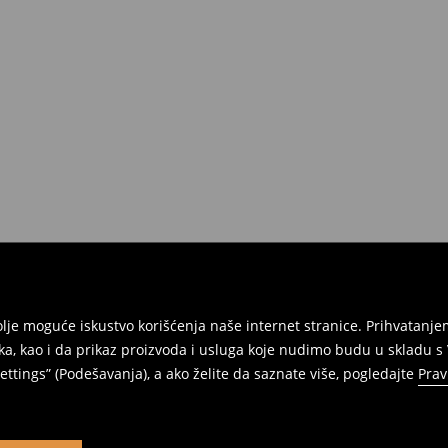
jbolje moguće iskustvo korišćenja naše internet stranice. Prihvatan
ka, kao i da prikaz proizvoda i usluga koje nudimo budu u skladu 
ttings” (Podešavanja), a ako želite da saznate više, pogledajte
Prav