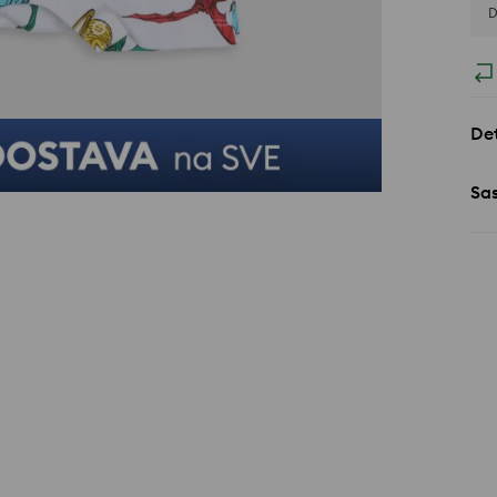
D
Det
Sa