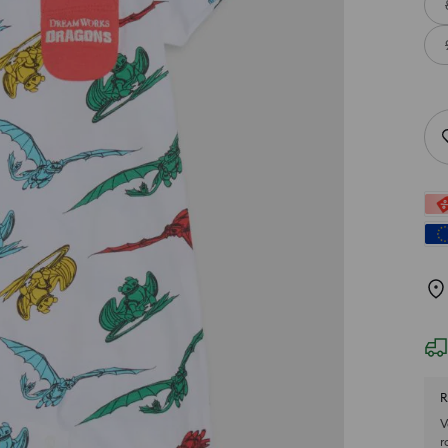
R
V
r