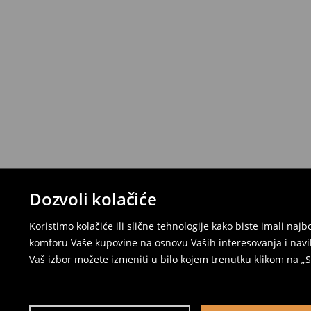
Dozvoli kolačiće
Koristimo kolačiće ili slične tehnologije kako biste imali na
komforu Vaše kupovine na osnovu Vaših interesovanja i navi
Vaš izbor možete izmeniti u bilo kojem trenutku klikom na „Se