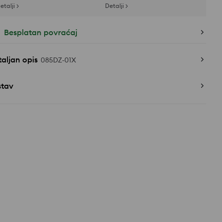
etalji >
Detalji >
Besplatan povraćaj
aljan opis
085DZ-01X
stav