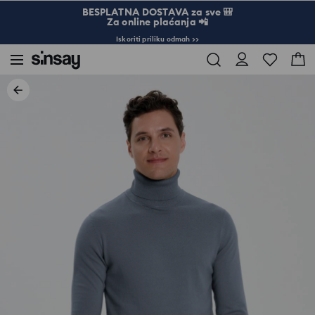
BESPLATNA DOSTAVA za sve 🎒
Za online plaćanja 📲
Iskoriti priliku odmah >>