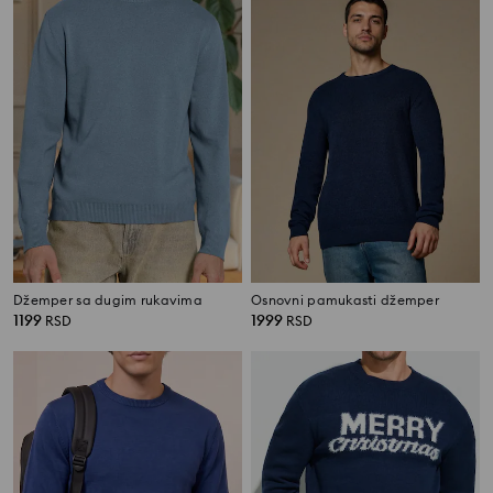
Džemper sa dugim rukavima
Osnovni pamukasti džemper
1199
1999
RSD
RSD