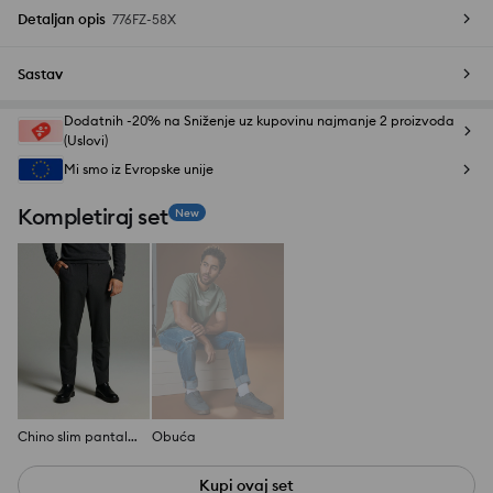
Detaljan opis
776FZ-58X
Sastav
Dodatnih -20% na Sniženje uz kupovinu najmanje 2 proizvoda
(Uslovi)
Mi smo iz Evropske unije
Kompletiraj set
New
Chino slim pantalone
Obuća
Kupi ovaj set