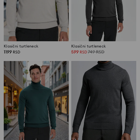
Klasični turtleneck
Klasični turtleneck
1199
599
749
RSD
RSD
RSD