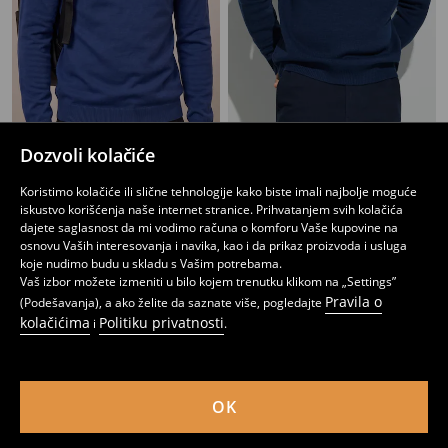
Dozvoli kolačiće
Osnovni pamukasti džemper
Džemper sa božićnim motivom
1199
1699
RSD
RSD
Koristimo kolačiće ili slične tehnologije kako biste imali najbolje moguće
iskustvo korišćenja naše internet stranice. Prihvatanjem svih kolačića
dajete saglasnost da mi vodimo računa o komforu Vaše kupovine na
osnovu Vaših interesovanja i navika, kao i da prikaz proizvoda i usluga
koje nudimo budu u skladu s Vašim potrebama.
Vaš izbor možete izmeniti u bilo kojem trenutku klikom na „Settings”
Pravila o
(Podešavanja), a ako želite da saznate više, pogledajte
kolačićima
Politiku privatnosti
i
.
OK