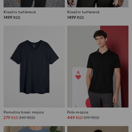
Klasični turtleneck
Klasični turtleneck
1499
1499
RSD
RSD
Pamučna basic majica
Polo-majica
279
349
RSD
449
599
RSD
RSD
RSD