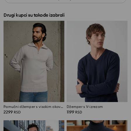
Drugi kupci su takođe izabrali
Pamučni džemper s visokim okovratnikom
Džemper s V-izrezom
2299
1199
RSD
RSD