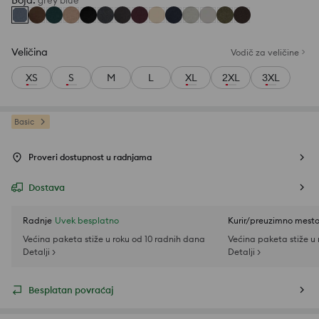
Boja
:
grey blue
Veličina
Vodič za veličine
XS
S
M
L
XL
2XL
3XL
Basic
Proveri dostupnost u radnjama
Dostava
Radnje
Uvek besplatno
Kurir/preuzimno mest
Većina paketa stiže u roku od 10 radnih dana
Većina paketa stiže u
Detalji >
Detalji >
Besplatan povraćaj