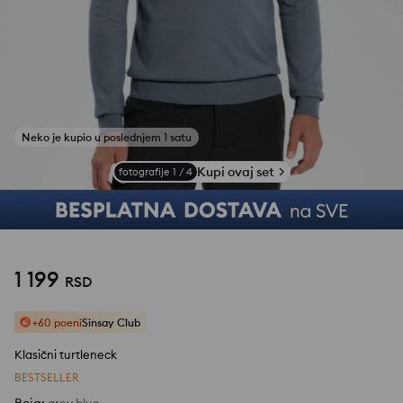
Kupi ovaj set
fotografije
1
/
4
1 199
RSD
+60 poeni
Sinsay Club
Klasični turtleneck
BESTSELLER