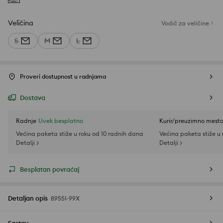
Veličina
Vodič za veličine
S
M
L
Proveri dostupnost u radnjama
Dostava
Radnje
Uvek besplatno
Kurir/preuzimno mest
Većina paketa stiže u roku od 10 radnih dana
Većina paketa stiže u
Detalji >
Detalji >
Besplatan povraćaj
Detaljan opis
8955I-99X