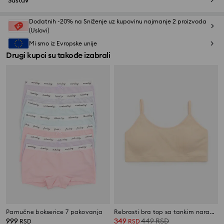
Sastav
Dodatnih -20% na Sniženje uz kupovinu najmanje 2 proizvoda
(Uslovi)
Mi smo iz Evropske unije
Drugi kupci su takođe izabrali
Pamučne bokserice 7 pakovanja
Rebrasti bra top sa tankim naramenicama
999
349
449
RSD
RSD
RSD