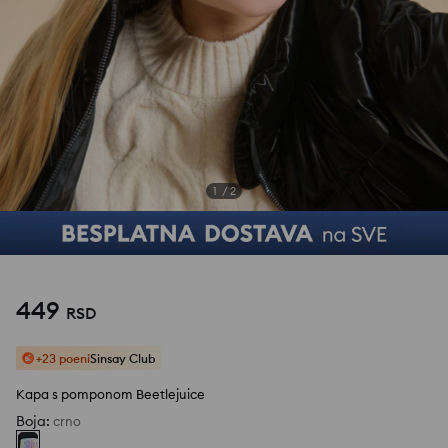
1
/
2
449
RSD
+23 poeni
Sinsay Club
Kapa s pomponom Beetlejuice
Boja
:
crno