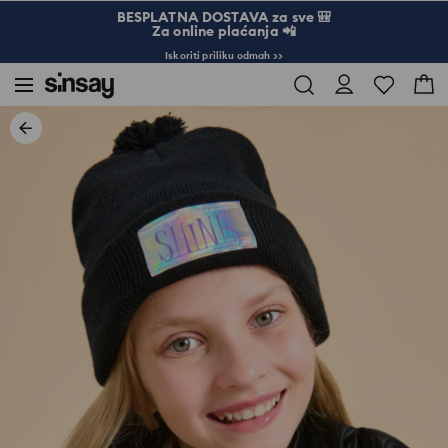
BESPLATNA DOSTAVA za sve 🎒
Za online plaćanja 📲
Iskoriti priliku odmah >>