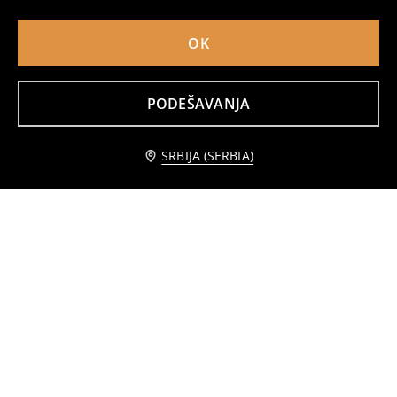
OK
PODEŠAVANJA
Komplet od 3 para čarapa
Čarape sa izvezenim voćem – pakovanje 5 kom
129
349
RSD
499
RSD
RSD
Obavesti me
SRBIJA (SERBIA)