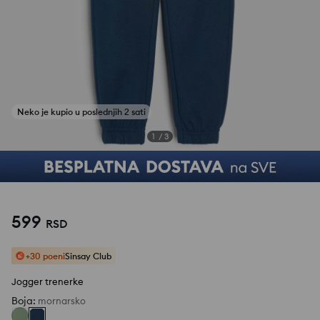
1
/
3
599
RSD
+30 poeni
Sinsay Club
Jogger trenerke
Boja
:
mornarsko