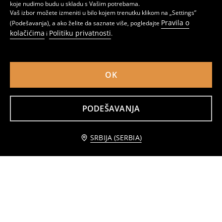
koje nudimo budu u skladu s Vašim potrebama.
Vaš izbor možete izmeniti u bilo kojem trenutku klikom na „Settings”
Pravila o
(Podešavanja), a ako želite da saznate više, pogledajte
kolačićima
Politiku privatnosti
i
.
OK
PODEŠAVANJA
Oversize jogger trenerke
Široke trenerke
749
749
RSD
RSD
Dodaj u korpu
SRBIJA (SERBIA)
599 RSD