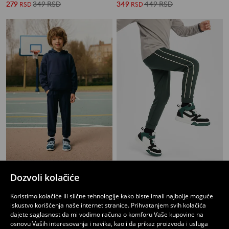
279
349
RSD
349
449
RSD
RSD
RSD
Jogger trenerke
Jogger pantalone
Dozvoli kolačiće
549
299
599
RSD
RSD
RSD
Koristimo kolačiće ili slične tehnologije kako biste imali najbolje moguće
iskustvo korišćenja naše internet stranice. Prihvatanjem svih kolačića
dajete saglasnost da mi vodimo računa o komforu Vaše kupovine na
osnovu Vaših interesovanja i navika, kao i da prikaz proizvoda i usluga