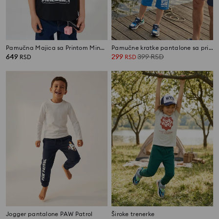
Pamučna Majica sa Printom Minecraft
Pamučne kratke pantalone sa printom
649
299
399
RSD
RSD
RSD
Jogger pantalone PAW Patrol
Široke trenerke