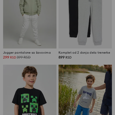
Jogger pantalone sa šavovima
Komplet od 2 donja dela trenerke
299
399
RSD
899
RSD
RSD