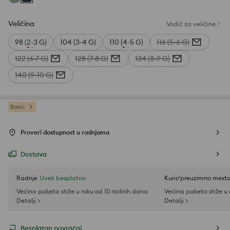
Veličina
Vodič za veličine
98 (2-3 G)
104 (3-4 G)
110 (4-5 G)
116 (5-6 G)
122 (6-7 G)
128 (7-8 G)
134 (8-9 G)
140 (9-10 G)
Basic
Proveri dostupnost u radnjama
Dostava
Radnje
Uvek besplatno
Kurir/preuzimno mest
Većina paketa stiže u roku od 10 radnih dana
Većina paketa stiže u
Detalji >
Detalji >
Besplatan povraćaj