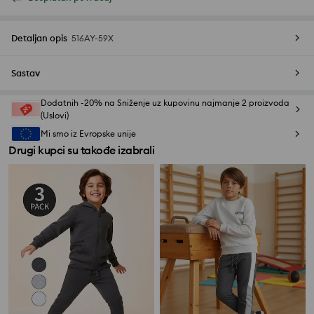
Detaljan opis
516AY-59X
Sastav
Dodatnih -20% na Sniženje uz kupovinu najmanje 2 proizvoda
(Uslovi)
Mi smo iz Evropske unije
Drugi kupci su takođe izabrali