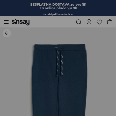
BESPLATNA DOSTAVA za sve 🎒
Za online plaćanja 📲
Iskoriti priliku odmah >>