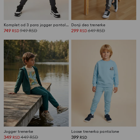
Komplet od 3 para jogger pantalona
Donji deo trenerke
749
949
RSD
299
649
RSD
RSD
RSD
Jogger trenerke
Loose trenerka pantalone
349
449
RSD
399
RSD
RSD