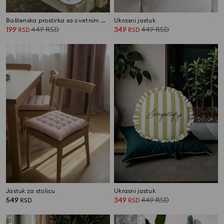
Baštenska prostirka sa cvetnim motivom
Ukrasni jastuk
199
449
RSD
349
449
RSD
RSD
RSD
Jastuk za stolicu
Ukrasni jastuk
549
349
449
RSD
RSD
RSD