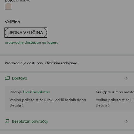
Boja
:
breskva
Veličina
JEDNA VELIČINA
proizvod je dostupan na lageru
Proizvod nije dostupan u fizičkim radnjama.
Dostava
Radnje
Uvek besplatno
Kurir/preuzimno mest
Većina paketa stiže u roku od 10 radnih dana
Većina paketa stiže u
Detalji >
Detalji >
Besplatan povraćaj