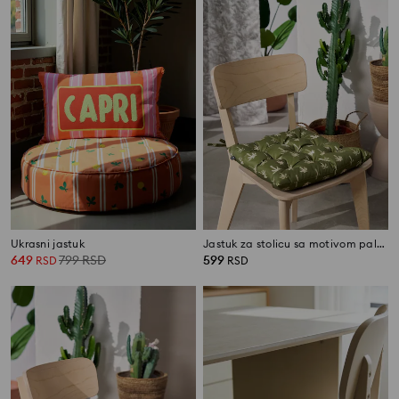
Ukrasni jastuk
Jastuk za stolicu sa motivom palmi
649
799
RSD
599
RSD
RSD