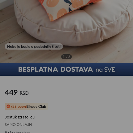
1
/
2
449
RSD
+23 poeni
Sinsay Club
Jastuk za stolicu
SAMO ONLAJN