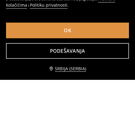
kolačićima
Politiku privatnosti
i
.
OK
PODEŠAVANJA
Jastuk s biljnim printom
Jastuk za stolicu sa chenille završnom obradom
699
649
RSD
RSD
SRBIJA (SERBIA)