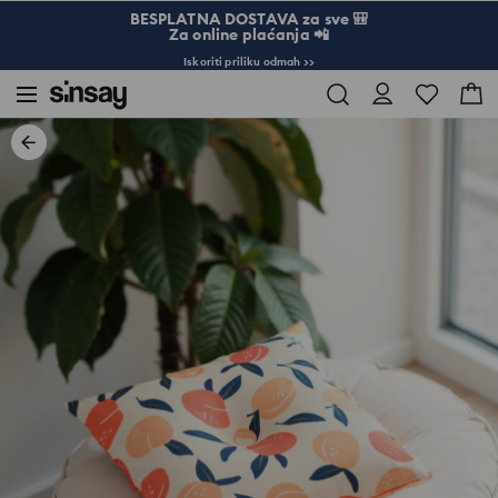
BESPLATNA DOSTAVA za sve 🎒
Za online plaćanja 📲
Iskoriti priliku odmah >>