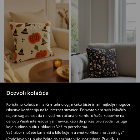
Ukrasni jastuk
Jastuk
Dozvoli kolačiće
999
699
RSD
RSD
Koristimo kolačiće ili slične tehnologije kako biste imali najbolje moguće
iskustvo korišćenja naše internet stranice. Prihvatanjem svih kolačića
dajete saglasnost da mi vodimo računa o komforu Vaše kupovine na
osnovu Vaših interesovanja i navika, kao i da prikaz proizvoda i usluga
koje nudimo budu u skladu s Vašim potrebama.
Vaš izbor možete izmeniti u bilo kojem trenutku klikom na „Settings”
Pravila o
(Podešavanja), a ako želite da saznate više, pogledajte