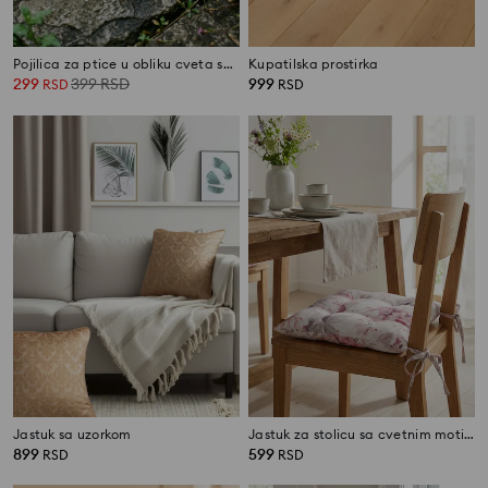
Pojilica za ptice u obliku cveta sa figurom ptice
Kupatilska prostirka
299
399
RSD
999
RSD
RSD
Jastuk sa uzorkom
Jastuk za stolicu sa cvetnim motivom
899
599
RSD
RSD