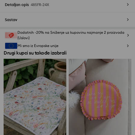
Detaljan opis
485FR-24X
Sastav
Dodatnih -20% na Sniženje uz kupovinu najmanje 2 proizvoda
(Uslovi)
Mi smo iz Evropske unije
Drugi kupci su takođe izabrali