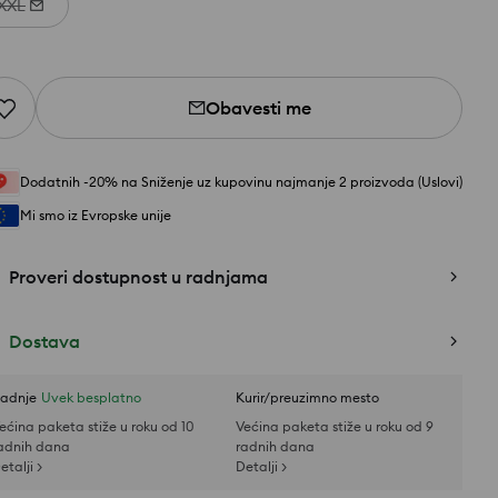
XXL
Obavesti me
Dodatnih -20% na Sniženje uz kupovinu najmanje 2 proizvoda (Uslovi)
Mi smo iz Evropske unije
Proveri dostupnost u radnjama
Dostava
adnje
Uvek besplatno
Kurir/preuzimno mesto
ećina paketa stiže u roku od 10
Većina paketa stiže u roku od 9
adnih dana
radnih dana
etalji >
Detalji >