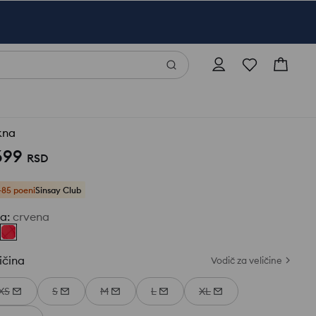
kna
699
RSD
+85 poeni
Sinsay Club
ja
:
crvena
ičina
Vodič za veličine
XS
S
M
L
XL