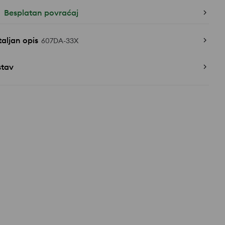
Besplatan povraćaj
aljan opis
607DA-33X
stav