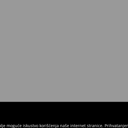
jbolje moguće iskustvo korišćenja naše internet stranice. Prihvatan