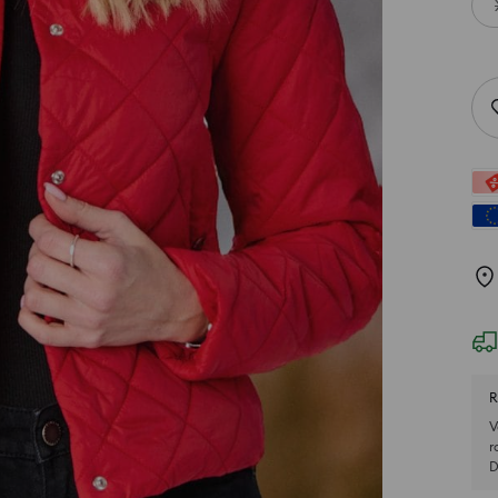
R
V
r
D