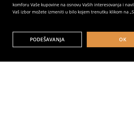
komforu Vaše kupovine na osnovu Vaših interesovanja i navi
Vaš izbor možete izmeniti u bilo kojem trenutku klikom na „Se
PODEŠAVANJA
OK