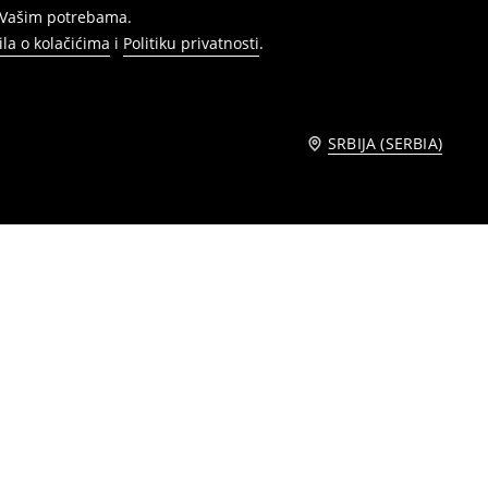
s Vašim potrebama.
ila o kolačićima
i
Politiku privatnosti
.
SRBIJA (SERBIA)