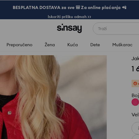
BESPLATNA DOSTAVA za sve 🎒 Za online plaćanja 📲
Iskoriti priliku odmah >>
Traži
Preporučeno
Žena
Kuća
Dete
Muškarac
Ja
1 
Bo
Vel