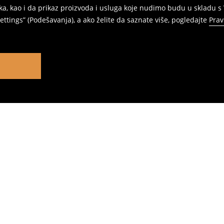
ka, kao i da prikaz proizvoda i usluga koje nudimo budu u skladu 
ttings” (Podešavanja), a ako želite da saznate više, pogledajte
Prav