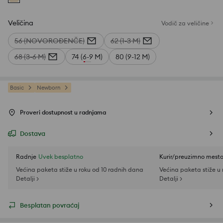
Veličina
Vodič za veličine
56 (NOVOROĐENČE)
62 (1-3 M)
68 (3-6 M)
74 (6-9 M)
80 (9-12 M)
Basic
Newborn
Proveri dostupnost u radnjama
Dostava
Radnje
Uvek besplatno
Kurir/preuzimno mest
Većina paketa stiže u roku od 10 radnih dana
Većina paketa stiže u
Detalji >
Detalji >
Besplatan povraćaj