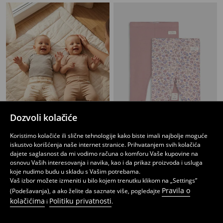
Dozvoli kolačiće
Koristimo kolačiće ili slične tehnologije kako biste imali najbolje moguće
iskustvo korišćenja naše internet stranice. Prihvatanjem svih kolačića
Paket od 2 pamučne helanke
Pamučne helanke od rebrastog pletiva 2 pack
dajete saglasnost da mi vodimo računa o komforu Vaše kupovine na
449
599
RSD
RSD
osnovu Vaših interesovanja i navika, kao i da prikaz proizvoda i usluga
koje nudimo budu u skladu s Vašim potrebama.
Vaš izbor možete izmeniti u bilo kojem trenutku klikom na „Settings”
Pravila o
(Podešavanja), a ako želite da saznate više, pogledajte
kolačićima
Politiku privatnosti
i
.