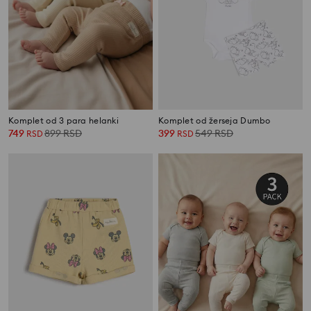
Komplet od 3 para helanki
Komplet od žerseja Dumbo
749
899
RSD
399
549
RSD
RSD
RSD