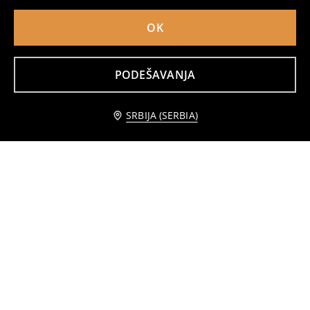
OK
PODEŠAVANJA
SRBIJA (SERBIA)
Paket od 2 pamučne helanke
Rebraste tajice 2 pakovanja
599
599
RSD
RSD