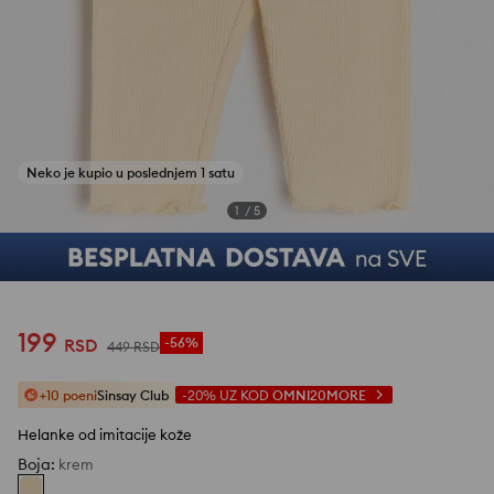
1
/
5
199
RSD
-56%
449
RSD
+10 poeni
Sinsay Club
-20%
UZ KOD
OMNI20MORE
Helanke od imitacije kože
Boja
:
krem