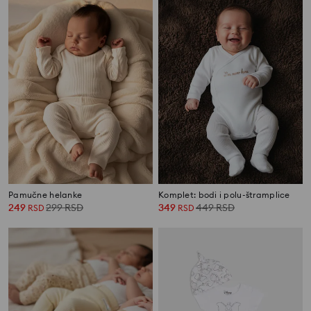
Pamučne helanke
Komplet: bodi i polu-štramplice
249
299
RSD
349
449
RSD
RSD
RSD