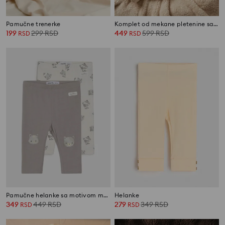
Pamučne trenerke
Komplet od mekane pletenine sa preklopnim kopčanjem
199
299
RSD
449
599
RSD
RSD
RSD
Pamučne helanke sa motivom mačaka
Helanke
349
449
RSD
279
349
RSD
RSD
RSD