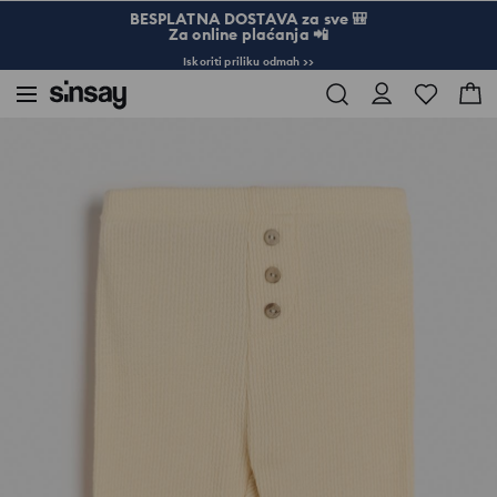
BESPLATNA DOSTAVA za sve 🎒
Za online plaćanja 📲
Iskoriti priliku odmah >>