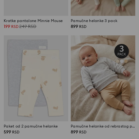
Kratke pantalone Minnie Mouse
Pamučne helanke 3 pack
199
249
RSD
899
RSD
RSD
Paket od 2 pamučne helanke
Pamučne helanke od rebrastog pletiva 3 pack
599
899
RSD
RSD