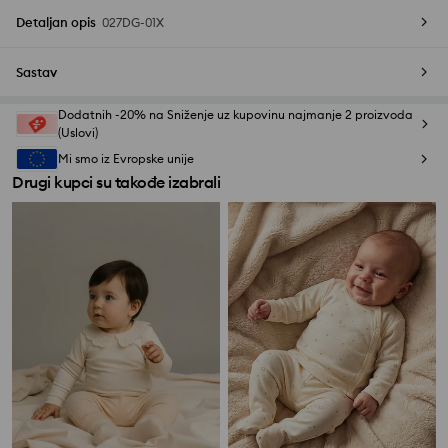
Detaljan opis
027DG-01X
Sastav
Dodatnih -20% na Sniženje uz kupovinu najmanje 2 proizvoda
(Uslovi)
Mi smo iz Evropske unije
Drugi kupci su takođe izabrali