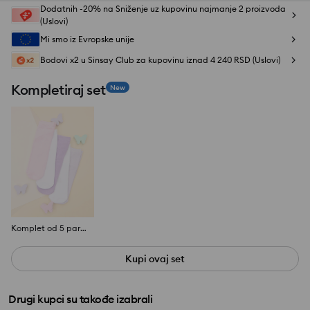
Dodatnih -20% na Sniženje uz kupovinu najmanje 2 proizvoda
(Uslovi)
Mi smo iz Evropske unije
Bodovi x2 u Sinsay Club za kupovinu iznad 4 240 RSD (Uslovi)
Kompletiraj set
New
Komplet od 5 para čarapa
Kupi ovaj set
Drugi kupci su takođe izabrali