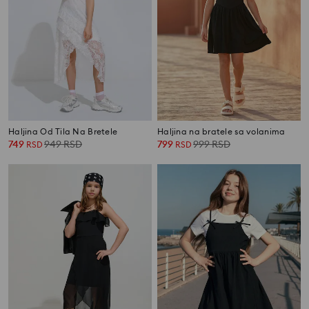
Haljina Od Tila Na Bretele
Haljina na bratele sa volanima
749
949
RSD
799
999
RSD
RSD
RSD