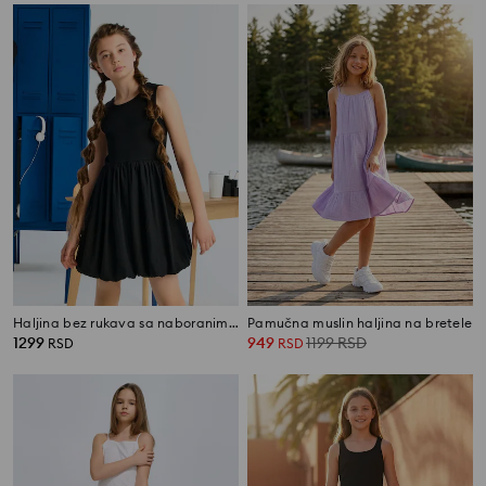
Haljina bez rukava sa naboranim donjim rubom
Pamučna muslin haljina na bretele
1299
949
1199
RSD
RSD
RSD