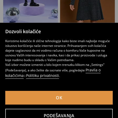
Rebrasta haljina sa dugim rukavima i ukrasnim porubom
Prugasta lepršava haljina sa dodatkom viskoze
Dozvoli kolačiće
599
799
RSD
999
RSD
RSD
Koristimo kolačiće ili slične tehnologije kako biste imali najbolje moguće
iskustvo korišćenja naše internet stranice. Prihvatanjem svih kolačića
dajete saglasnost da mi vodimo računa o komforu Vaše kupovine na
osnovu Vaših interesovanja i navika, kao i da prikaz proizvoda i usluga
koje nudimo budu u skladu s Vašim potrebama.
Vaš izbor možete izmeniti u bilo kojem trenutku klikom na „Settings”
Pravila o
(Podešavanja), a ako želite da saznate više, pogledajte
kolačićima
Politiku privatnosti
i
.
OK
PODEŠAVANJA
Pruagasta pletena haljina sa viskozom na bretele
Haljina sa cvetnim i limunskim uzorkom i naborima