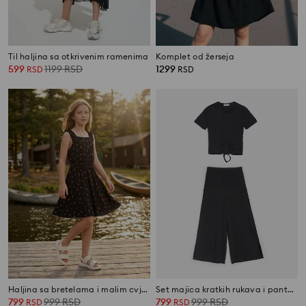
Til haljina sa otkrivenim ramenima
Komplet od žerseja
599
1199
RSD
1299
RSD
RSD
Haljina sa bretelama i malim cvjetnim printom
Set majica kratkih rukava i pantalone
799
999
RSD
799
999
RSD
RSD
RSD