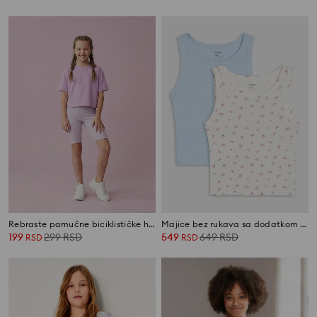
Rebraste pamučne biciklističke helanke
Majice bez rukava sa dodatkom viskoze 2 pack
199
299
RSD
549
649
RSD
RSD
RSD