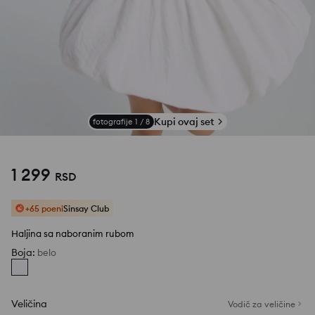
Kupi ovaj set
fotografije
1
/
8
1 299
RSD
+65 poeni
Sinsay Club
Haljina sa naboranim rubom
Boja
:
belo
Veličina
Vodič za veličine