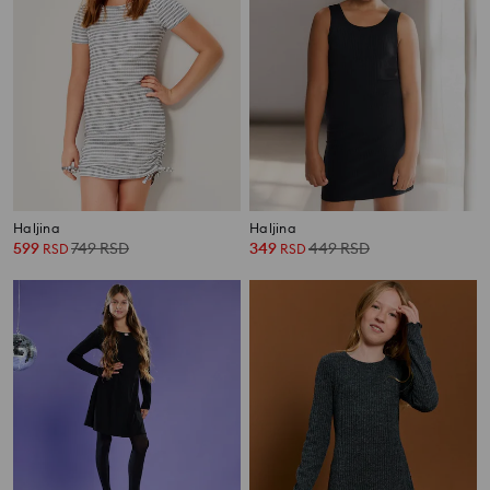
Haljina
Haljina
599
749
RSD
349
449
RSD
RSD
RSD